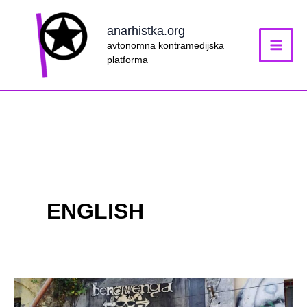
Skip
to
anarhistka.org
content
avtonomna kontramedijska
platforma
ENGLISH