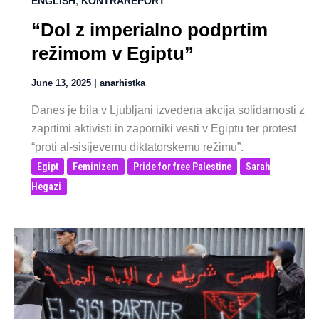
,
ENGLISH
KONTRAREPORT
“Dol z imperialno podprtim
režimom v Egiptu”
June 13, 2025
|
anarhistka
Danes je bila v Ljubljani izvedena akcija solidarnosti z
zaprtimi aktivisti in zaporniki vesti v Egiptu ter protest
“proti al-sisijevemu diktatorskemu režimu”.
Egipt
Feminizem
Pride for free Palestine
Sarah
Hegazi