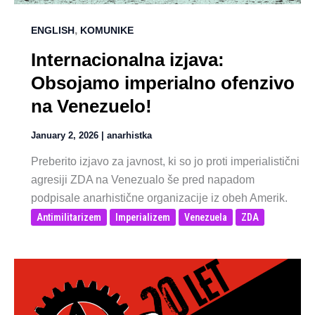
,
ENGLISH
KOMUNIKE
Internacionalna izjava:
Obsojamo imperialno ofenzivo
na Venezuelo!
January 2, 2026
|
anarhistka
Preberito izjavo za javnost, ki so jo proti imperialistični
agresiji ZDA na Venezualo še pred napadom
podpisale anarhistične organizacije iz obeh Amerik.
Antimilitarizem
Imperializem
Venezuela
ZDA