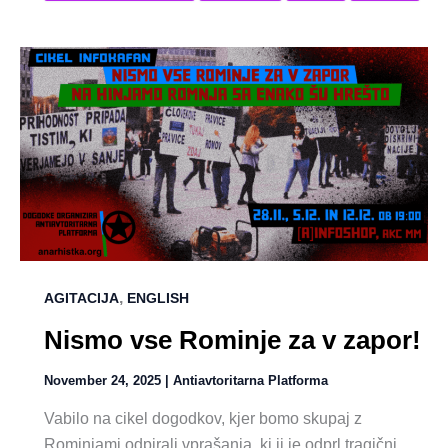
,
AGITACIJA
ENGLISH
Nismo vse Rominje za v zapor!
November 24, 2025
|
Antiavtoritarna Platforma
Vabilo na cikel dogodkov, kjer bomo skupaj z
Rominjami odpirali vprašanja, ki ji je odprl tragični