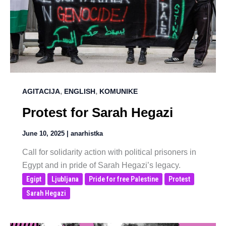
,
,
AGITACIJA
ENGLISH
KOMUNIKE
Protest for Sarah Hegazi
June 10, 2025
|
anarhistka
Call for solidarity action with political prisoners in
Egypt and in pride of Sarah Hegazi’s legacy.
Egipt
Ljubljana
Pride for free Palestine
Protest
Sarah Hegazi