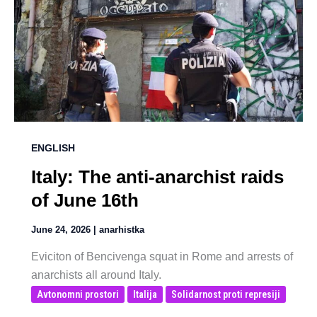
ENGLISH
Italy: The anti-anarchist raids
of June 16th
June 24, 2026
|
anarhistka
Eviciton of Bencivenga squat in Rome and arrests of
anarchists all around Italy.
Avtonomni prostori
Italija
Solidarnost proti represiji