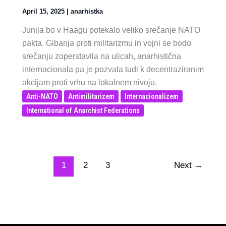
April 15, 2025
|
anarhistka
Junija bo v Haagu potekalo veliko srečanje NATO
pakta. Gibanja proti militarizmu in vojni se bodo
srečanju zoperstavila na ulicah, anarhistična
internacionala pa je pozvala tudi k decentraziranim
akcijam proti vrhu na lokalnem nivoju.
Anti-NATO
Antimilitarizem
Internacionalizem
International of Anarchist Federations
1
2
3
Next
→