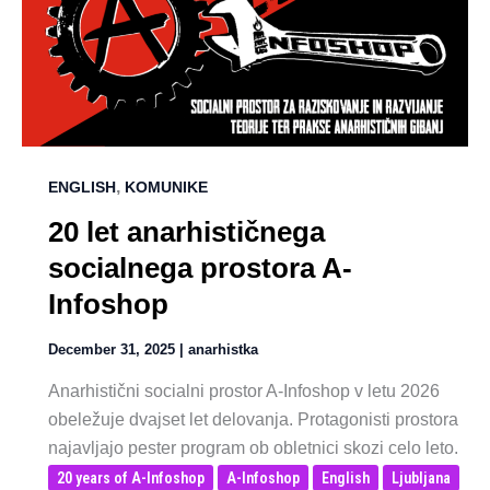
,
ENGLISH
KOMUNIKE
20 let anarhističnega
socialnega prostora A-
Infoshop
December 31, 2025
|
anarhistka
Anarhistični socialni prostor A-Infoshop v letu 2026
obeležuje dvajset let delovanja. Protagonisti prostora
najavljajo pester program ob obletnici skozi celo leto.
20 years of A-Infoshop
A-Infoshop
English
Ljubljana