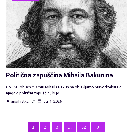
Politična zapuščina Mihaila Bakunina
Ob 150. obletnici smrti Mihaila Bakunina objavljamo prevod teksta o
njegovi politični zapuščini, ki jo…
⚑
anarhistka
Jul 1, 2026
1
2
3
…
32