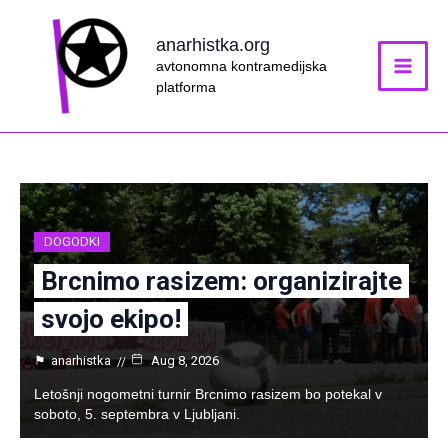
Skip
to
anarhistka.org
content
avtonomna kontramedijska
platforma
DOGODKI
Brcnimo rasizem: organizirajte
svojo ekipo!
⚑
anarhistka
Aug 8, 2026
Letošnji nogometni turnir Brcnimo rasizem bo potekal v
soboto, 5. septembra v Ljubljani.