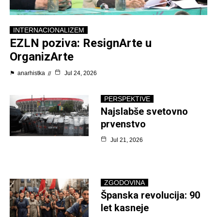
INTERNACIONALIZEM
EZLN poziva: ResignArte u
OrganizArte
⚑
anarhistka
Jul 24, 2026
PERSPEKTIVE
Najslabše svetovno
prvenstvo
Jul 21, 2026
ZGODOVINA
Španska revolucija: 90
let kasneje