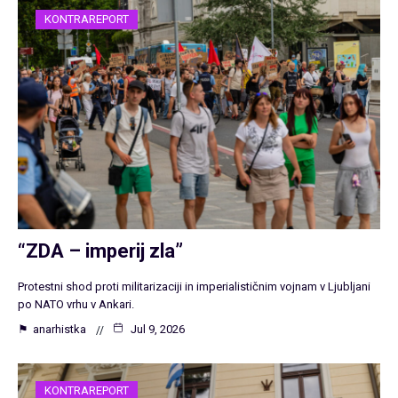
KONTRAREPORT
“ZDA – imperij zla”
Protestni shod proti militarizaciji in imperialističnim vojnam v Ljubljani
po NATO vrhu v Ankari.
⚑
anarhistka
Jul 9, 2026
KONTRAREPORT