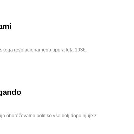
jami
anskega revolucionarnega upora leta 1936.
agando
jo oboroževalno politiko vse bolj dopolnjuje z