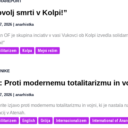
RAREPORT
volj smrti v Kolpi!”
27, 2026
|
anarhistka
n OF je skupina inciativ v vasi Vukovci ob Kolpi izvedla solida
i!”
ilitarizem
Kolpa
Mejni režim
NIKE
: Proti modernemu totalitarizmu in vo
27, 2026
|
anarhistka
ite izjavo proti modernemu totalitarizmu in vojni, ki je nastala 
cij v Atenah.
ilitarizem
English
Grčija
Internacionalizem
International of Anar