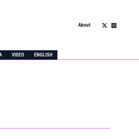
About
A
VIDEO
ENGLISH