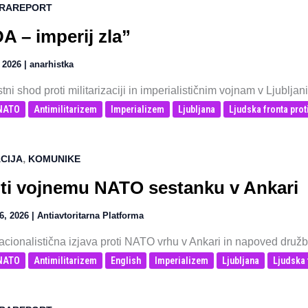
RAREPORT
A – imperij zla”
, 2026
|
anarhistka
tni shod proti militarizaciji in imperialističnim vojnam v Ljublja
-NATO
Antimilitarizem
Imperializem
Ljubljana
Ljudska fronta prot
,
CIJA
KOMUNIKE
ti vojnemu NATO sestanku v Ankari
6, 2026
|
Antiavtoritarna Platforma
acionalistična izjava proti NATO vrhu v Ankari in napoved družbe
-NATO
Antimilitarizem
English
Imperializem
Ljubljana
Ljudska 