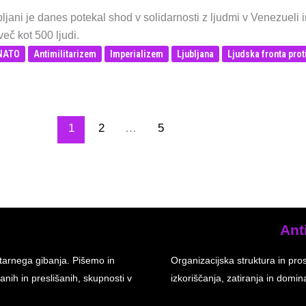
ljani je danes potekal shod v solidarnosti z ljudmi v Venezueli 
več kot 500 ljudi.
-NATO
Antimilitarizem
Imperializem
Ljubljana
Ljudska fronta prot
1
2
…
5
Ant
tarnega gibanja. Pišemo in
Organizacijska struktura in pro
anih in preslišanih, skupnosti v
izkoriščanja, zatiranja in dom