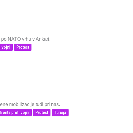
ni po NATO vrhu v Ankari.
i vojni
Protest
ne mobilizacije tudi pri nas.
fronta proti vojni
Protest
Turčija