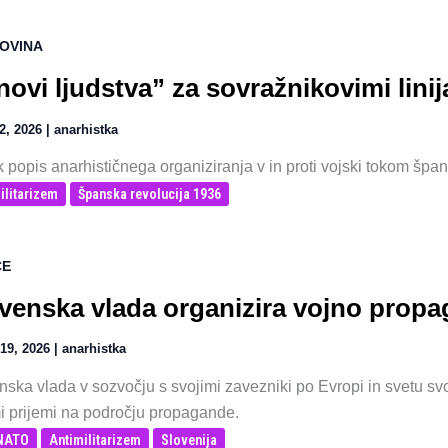
OVINA
novi ljudstva” za sovražnikovimi lini
12, 2026
|
anarhistka
k popis anarhističnega organiziranja v in proti vojski tokom šp
ilitarizem
Španska revolucija 1936
CE
venska vlada organizira vojno prop
19, 2026
|
anarhistka
nska vlada v sozvočju s svojimi zavezniki po Evropi in svetu svo
i prijemi na področju propagande.
-NATO
Antimilitarizem
Slovenija