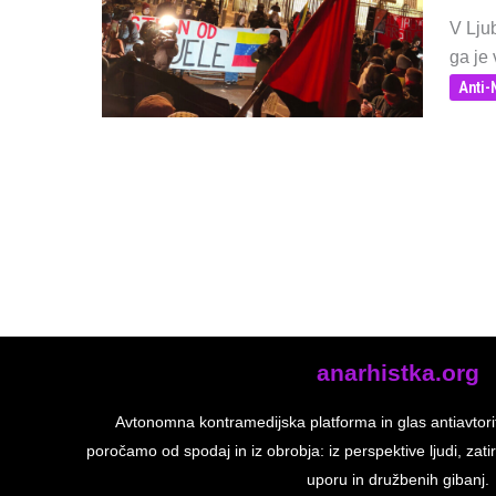
V Ljub
ga je 
Anti
anarhistka.org
Avtonomna kontramedijska platforma in glas antiavtori
poročamo od spodaj in iz obrobja: iz perspektive ljudi, zatir
uporu in družbenih gibanj.