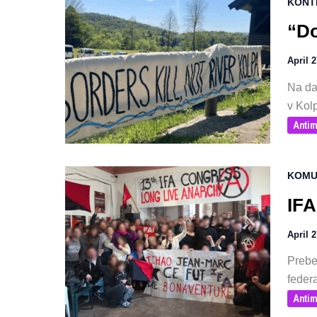
KONT
“Do
April 
Na da
v Kolp
Antim
KOMU
IFA
April 
Preber
federa
Antim