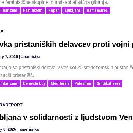
ne feministične skupine in antikapitalistična gibanja.
ilitarizem
Feminizem
Koper
Ljubljana
Osmi marec
CE
vka pristaniških delavcev proti vojn
ry 7, 2026
|
anarhistka
ruarja so pristaniški delavci v več kot 20 sredozemskih pristaniščih
izaciji pristanišč.
ilitarizem
Delavski boj
Mediteran
Palestina
Sindikalizem
RAREPORT
bljana v solidarnosti z ljudstvom Ve
y 8, 2026
|
anarhistka