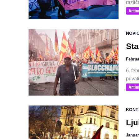
različ
Antim
NOVI
Sta
Februa
6. feb
privat
Antim
KONT
Lju
Januar