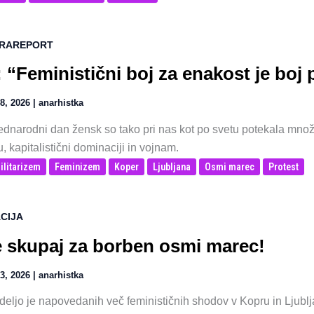
RAREPORT
 “Feministični boj za enakost je boj p
8, 2026
|
anarhistka
dnarodni dan žensk so tako pri nas kot po svetu potekala množi
u, kapitalistični dominaciji in vojnam.
ilitarizem
Feminizem
Koper
Ljubljana
Osmi marec
Protest
CIJA
 skupaj za borben osmi marec!
3, 2026
|
anarhistka
deljo je napovedanih več feminističnih shodov v Kopru in Ljublj