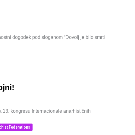
rnostni dogodek pod sloganom “Dovolj je bilo smrti
jni!
na 13. kongresu Internacionale anarhističnih
chist Federations