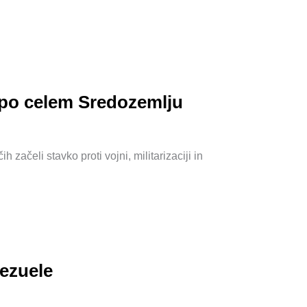
i po celem Sredozemlju
 začeli stavko proti vojni, militarizaciji in
nezuele