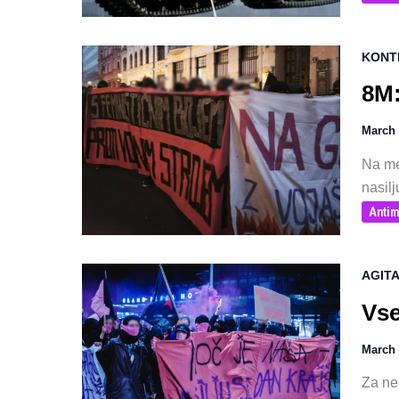
KONT
8M:
March 
Na me
nasilj
Antim
AGITA
Vse
March 
Za ne