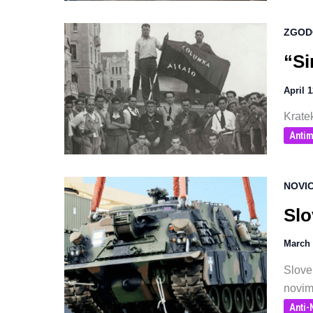
ZGOD
“Si
April 
Krate
Antim
NOVI
Slo
March 
Slove
novim
Anti