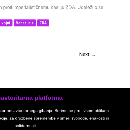
in proti imperialističnemu nasilju ZDA. Udeležilo se
i vojni
Venezuela
ZDA
Next
→
iavtoritarna platforma
stor antiavtoritarnega gibanja. Borimo se proti vsem oblikam
inacije, za družbene spremembe v smeri svobode, enakosti in
solidarnosti.