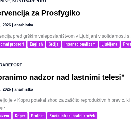
,
NIKE
KONTRAREPORT
ervencija za Prosfygiko
, 2026
|
anarhistka
encija pred grškim veleposlaništvom v Ljubljani v solidarnosti s
omni prostori
English
Grčija
Internacionalizem
Ljubljana
Pros
RAREPORT
ranimo nadzor nad lastnimi telesi”
, 2026
|
anarhistka
ljo je v Kopru potekal shod za zaščito reproduktivnih pravic, ki
nje.
nizem
Koper
Protest
Socialistrski bralni krožek