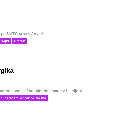
ni po NATO vrhu v Ankari.
i vojni
Protest
ygika
nternacionalistične brigade zmage v Ljubljani.
Solidarnostni odbor za Rožavo