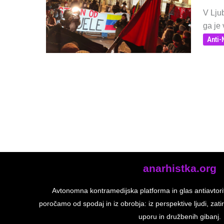
V Ljub
ga je 
Anti
anarhistka.org
Avtonomna kontramedijska platforma in glas antiavtori
poročamo od spodaj in iz obrobja: iz perspektive ljudi, zatir
uporu in družbenih gibanj.