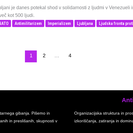
ljani je danes potekal shod v solidarnosti z ljudmi v Venezueli 
več kot 500 ljudi.
-NATO
Antimilitarizem
Imperializem
Ljubljana
Ljudska fronta prot
1
2
…
4
Ant
tarnega gibanja. Pišemo in
Organizacijska struktura in pro
anih in preslišanih, skupnosti v
izkoriščanja, zatiranja in dom