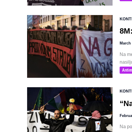
KONT
8M:
March 
Na me
nasilj
Antim
KONT
“Na
Februa
Na po