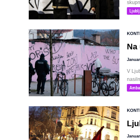
skupno
Ljubl
KONT
Na 
Januar
V Ljub
nasil
Amba
KONT
Lju
Januar