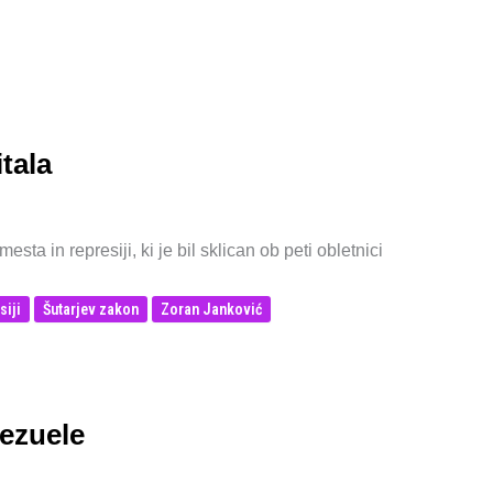
tala
ta in represiji, ki je bil sklican ob peti obletnici
siji
Šutarjev zakon
Zoran Janković
nezuele