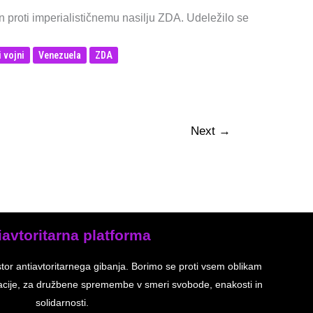
in proti imperialističnemu nasilju ZDA. Udeležilo se
i vojni
Venezuela
ZDA
Next
→
iavtoritarna platforma
stor antiavtoritarnega gibanja. Borimo se proti vsem oblikam
inacije, za družbene spremembe v smeri svobode, enakosti in
solidarnosti.