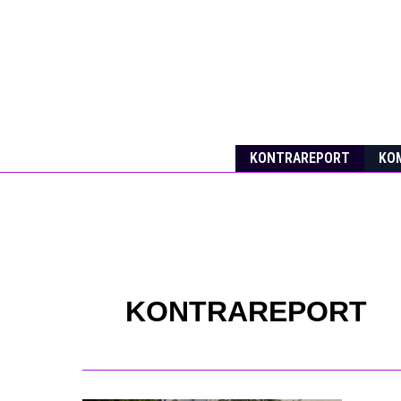
Skip
to
content
KONTRAREPORT
KOM
KONTRAREPORT