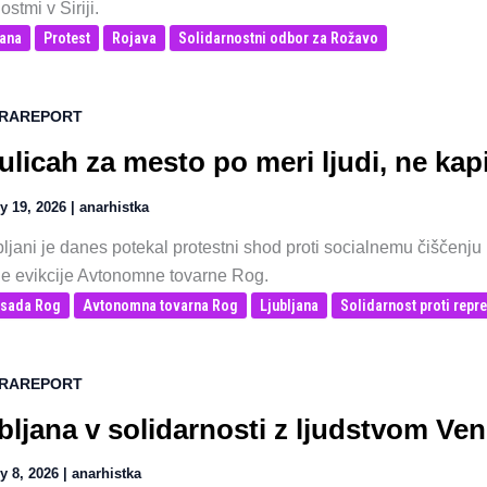
stmi v Siriji.
jana
Protest
Rojava
Solidarnostni odbor za Rožavo
RAREPORT
ulicah za mesto po meri ljudi, ne kapi
y 19, 2026
|
anarhistka
ljani je danes potekal protestni shod proti socialnemu čiščenju mes
ne evikcije Avtonomne tovarne Rog.
sada Rog
Avtonomna tovarna Rog
Ljubljana
Solidarnost proti repre
RAREPORT
bljana v solidarnosti z ljudstvom Ve
y 8, 2026
|
anarhistka