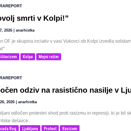
RAREPORT
volj smrti v Kolpi!”
27, 2026
|
anarhistka
n OF je skupina inciativ v vasi Vukovci ob Kolpi izvedla solida
i!”
ilitarizem
Kolpa
Mejni režim
RAREPORT
očen odziv na rasistično nasilje v Lju
26, 2026
|
anarhistka
ljani odločen protestni shod proti rasizmu in represiji, ki je bil
ntske delavce.
sada Rog
Ljubljana
Protest
Rasizem