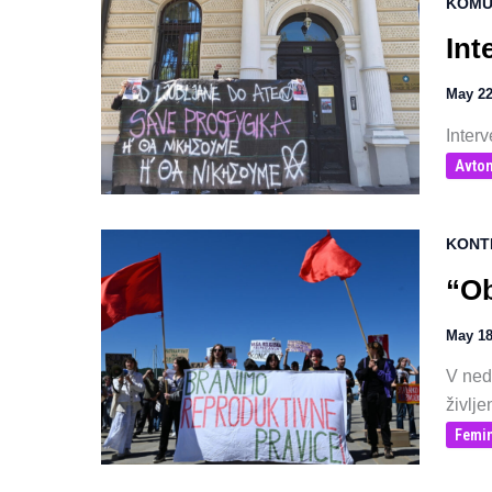
KOMU
Int
May 22
Interv
Avton
KONT
“Ob
May 18
V nede
življe
Femi