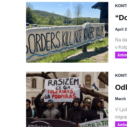
KONT
“Do
April 
Na da
v Kolp
Antim
KONT
Odl
March 
V Ljub
migra
Amba