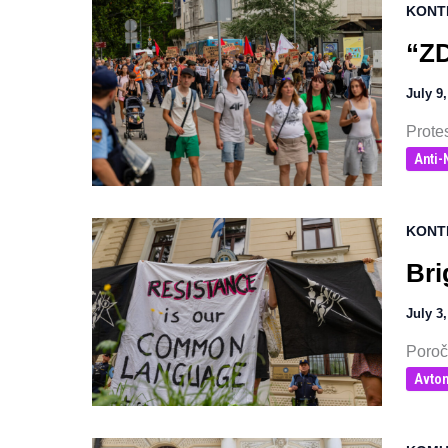
KONT
“ZD
July 9
Protes
Anti
KONT
Bri
July 3
Poroč
Avton