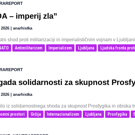
RAREPORT
A – imperij zla”
, 2026
|
anarhistka
tni shod proti militarizaciji in imperialističnim vojnam v Ljublja
-NATO
Antimilitarizem
Imperializem
Ljubljana
Ljudska fronta prot
RAREPORT
gada solidarnosti za skupnost Prosf
, 2026
|
anarhistka
ilo iz solidarnostnega shoda za skupnost Prosfygika in obiska I
omni prostori
Grčija
Internacionalizem
Ljubljana
Prosfygika