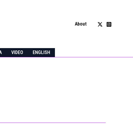
About
A
VIDEO
ENGLISH