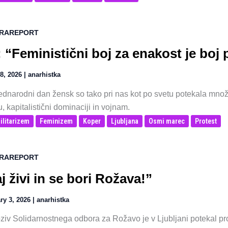
RAREPORT
 “Feministični boj za enakost je boj p
8, 2026
|
anarhistka
dnarodni dan žensk so tako pri nas kot po svetu potekala množi
u, kapitalistični dominaciji in vojnam.
ilitarizem
Feminizem
Koper
Ljubljana
Osmi marec
Protest
RAREPORT
j živi in se bori Rožava!”
ry 3, 2026
|
anarhistka
ziv Solidarnostnega odbora za Rožavo je v Ljubljani potekal pro