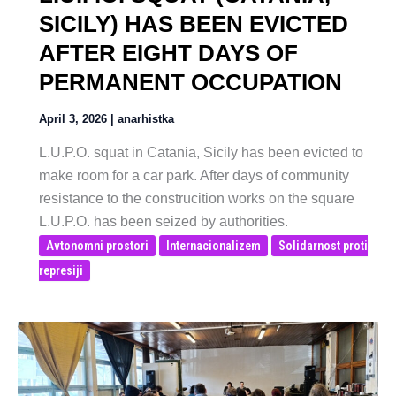
SICILY) HAS BEEN EVICTED
AFTER EIGHT DAYS OF
PERMANENT OCCUPATION
April 3, 2026
|
anarhistka
L.U.P.O. squat in Catania, Sicily has been evicted to
make room for a car park. After days of community
resistance to the construcition works on the square
L.U.P.O. has been seized by authorities.
Avtonomni prostori
Internacionalizem
Solidarnost proti
represiji