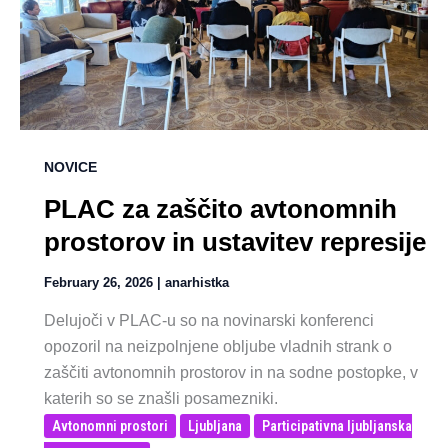
NOVICE
PLAC za zaščito avtonomnih
prostorov in ustavitev represije
February 26, 2026
|
anarhistka
Delujoči v PLAC-u so na novinarski konferenci
opozoril na neizpolnjene obljube vladnih strank o
zaščiti avtonomnih prostorov in na sodne postopke, v
katerih so se znašli posamezniki.
Avtonomni prostori
Ljubljana
Participativna ljubljanska