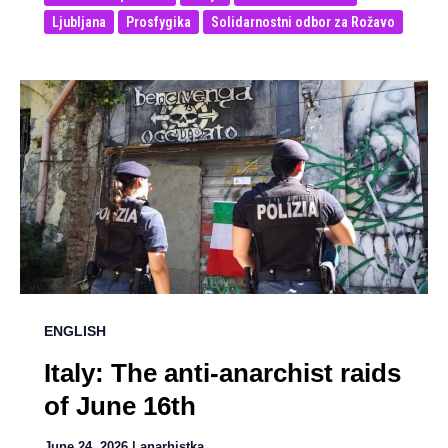
Ljubljana
Prosfygika
Solidarnostni odbor za Rožavo
ENGLISH
Italy: The anti-anarchist raids
of June 16th
June 24, 2026
|
anarhistka