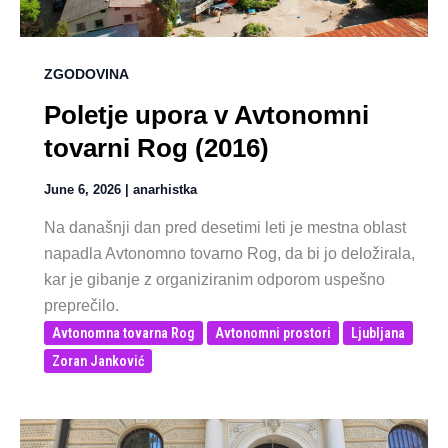
ZGODOVINA
Poletje upora v Avtonomni
tovarni Rog (2016)
June 6, 2026
|
anarhistka
Na današnji dan pred desetimi leti je mestna oblast
napadla Avtonomno tovarno Rog, da bi jo deložirala,
kar je gibanje z organiziranim odporom uspešno
preprečilo.
Avtonomna tovarna Rog
Avtonomni prostori
Ljubljana
Zoran Janković