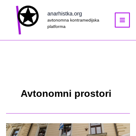
Skip
to
anarhistka.org
content
avtonomna kontramedijska
platforma
Avtonomni prostori