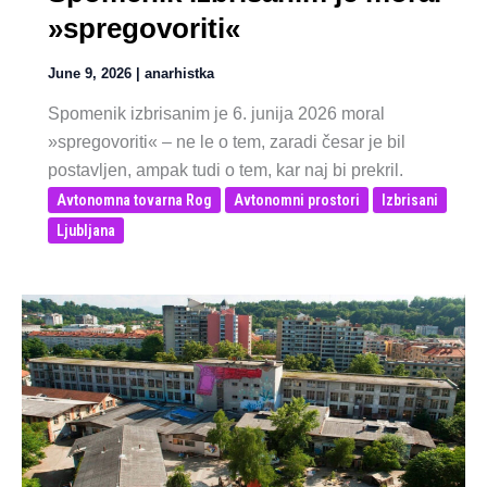
»spregovoriti«
June 9, 2026
|
anarhistka
Spomenik izbrisanim je 6. junija 2026 moral
»spregovoriti« – ne le o tem, zaradi česar je bil
postavljen, ampak tudi o tem, kar naj bi prekril.
Avtonomna tovarna Rog
Avtonomni prostori
Izbrisani
Ljubljana