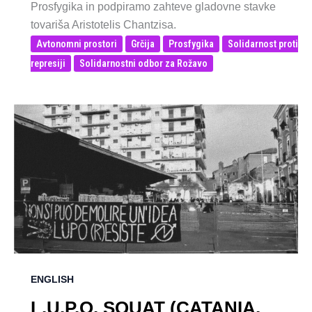
Prosfygika in podpiramo zahteve gladovne stavke
tovariša Aristotelis Chantzisa.
Avtonomni prostori
Grčija
Prosfygika
Solidarnost proti
represiji
Solidarnostni odbor za Rožavo
ENGLISH
L.U.P.O. SQUAT (CATANIA,