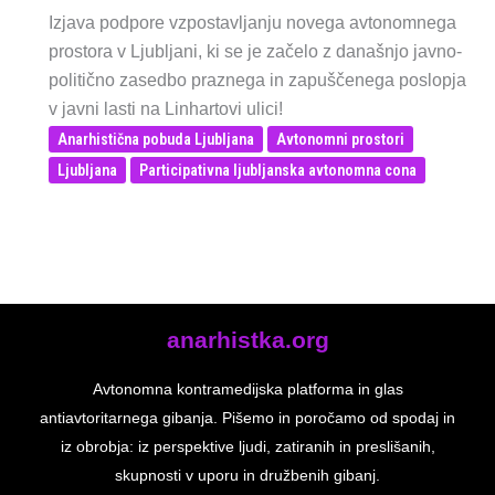
Izjava podpore vzpostavljanju novega avtonomnega
prostora v Ljubljani, ki se je začelo z današnjo javno-
politično zasedbo praznega in zapuščenega poslopja
v javni lasti na Linhartovi ulici!
Anarhistična pobuda Ljubljana
Avtonomni prostori
Ljubljana
Participativna ljubljanska avtonomna cona
anarhistka.org
Avtonomna kontramedijska platforma in glas
antiavtoritarnega gibanja. Pišemo in poročamo od spodaj in
iz obrobja: iz perspektive ljudi, zatiranih in preslišanih,
skupnosti v uporu in družbenih gibanj.