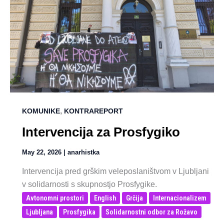
,
KOMUNIKE
KONTRAREPORT
Intervencija za Prosfygiko
May 22, 2026
|
anarhistka
Intervencija pred grškim veleposlaništvom v Ljubljani
v solidarnosti s skupnostjo Prosfygike.
Avtonomni prostori
English
Grčija
Internacionalizem
Ljubljana
Prosfygika
Solidarnostni odbor za Rožavo