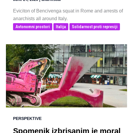
Eviciton of Bencivenga squat in Rome and arrests of
anarchists all around Italy.
Avtonomni prostori
Italija
Solidarnost proti represiji
PERSPEKTIVE
Spomenik izbrisanim je moral