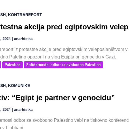
,
ISH
KONTRAREPORT
testna akcija pred egiptovskim velep
, 2024
|
anarhistka
report iz protestne akcije pred egiptovskim veleposlaništvom v L
dno Paletino opozoril na vlog Egipta pri genocidu v Gazi.
Palestina
Solidarnostni odbor za svobodno Palestino
,
ISH
KOMUNIKE
iv: “Egipt je partner v genocidu”
, 2024
|
anarhistka
arnosti odbor za svobodno Palestino vabi na tiskovno konferen
 v Ljubljani.