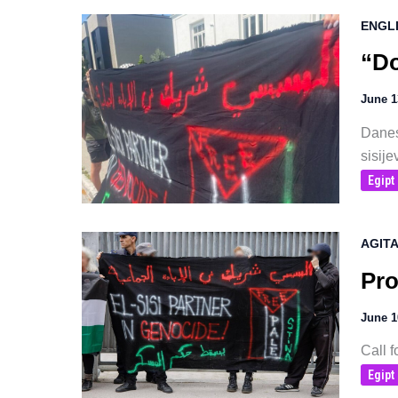
ENGL
“Do
June 1
Danes 
sisij
Egipt
AGITA
Pro
June 1
Call f
Egipt