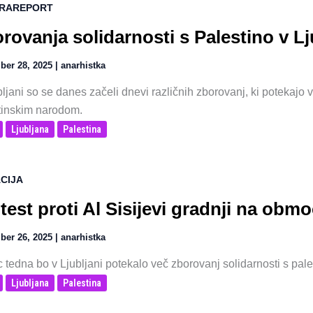
RAREPORT
rovanja solidarnosti s Palestino v Lj
ber 28, 2025
|
anarhistka
bljani so se danes začeli dnevi različnih zborovanj, ki potekajo
tinskim narodom.
Ljubljana
Palestina
CIJA
test proti Al Sisijevi gradnji na obm
ber 26, 2025
|
anarhistka
 tedna bo v Ljubljani potekalo več zborovanj solidarnosti s pale
Ljubljana
Palestina