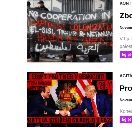
KONT
Zbo
Novem
V Lju
pales
Egipt
AGITA
Pro
Novem
Konec
Egipt