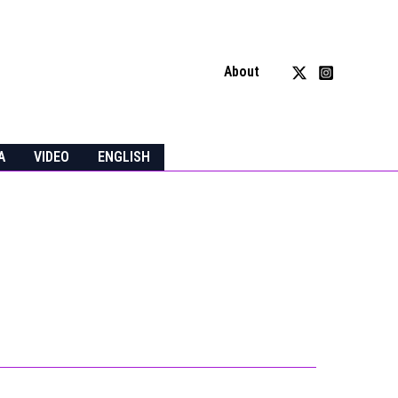
About
A
VIDEO
ENGLISH