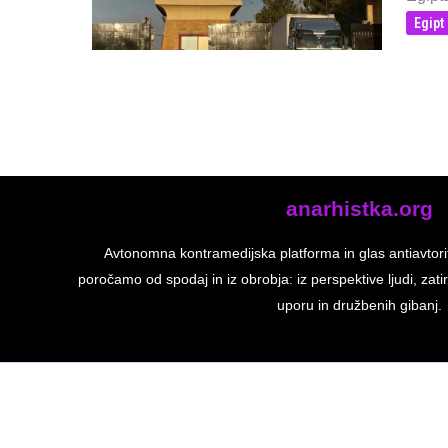
Egipt
anarhistka.org
Avtonomna kontramedijska platforma in glas antiavtori
poročamo od spodaj in iz obrobja: iz perspektive ljudi, zatir
uporu in družbenih gibanj.