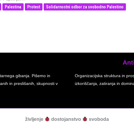
Palestina
Protest
Solidarnostni odbor za svobodno Palestino
Ant
tarnega gibanja. Pišemo in
Organizacijska struktura in pro
anih in preslišanih, skupnosti v
izkoriščanja, zatiranja in dom
življenje
dostojanstvo
svoboda