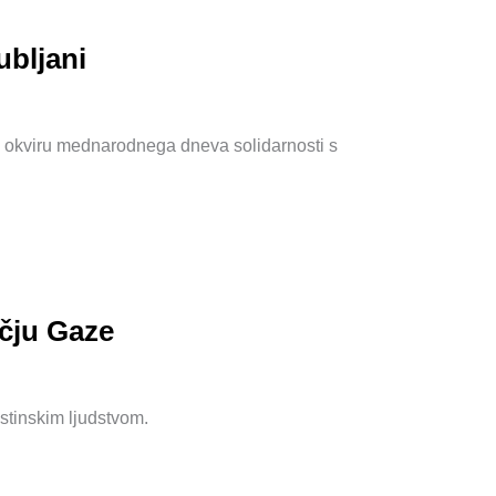
ubljani
 v okviru mednarodnega dneva solidarnosti s
očju Gaze
stinskim ljudstvom.