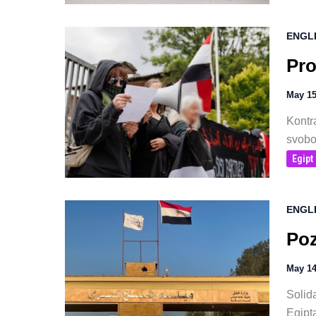
ENGL
Pro
May 15
Kontra
svobo
Egipt
ENGL
Poz
May 14
Solid
Egipta