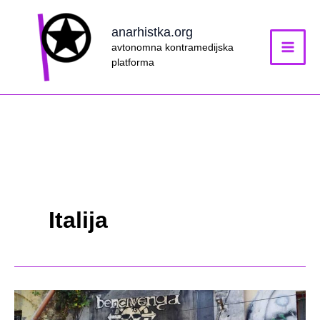
Skip
to
anarhistka.org
content
avtonomna kontramedijska
platforma
Italija