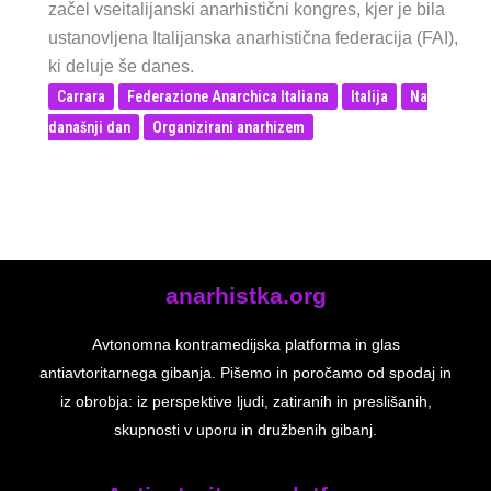
začel vseitalijanski anarhistični kongres, kjer je bila
ustanovljena Italijanska anarhistična federacija (FAI),
ki deluje še danes.
Carrara
Federazione Anarchica Italiana
Italija
Na
današnji dan
Organizirani anarhizem
anarhistka.org
Avtonomna kontramedijska platforma in glas
antiavtoritarnega gibanja. Pišemo in poročamo od spodaj in
iz obrobja: iz perspektive ljudi, zatiranih in preslišanih,
skupnosti v uporu in družbenih gibanj.