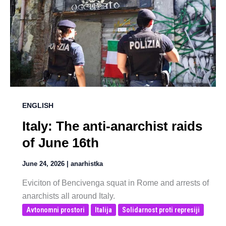
ENGLISH
Italy: The anti-anarchist raids
of June 16th
June 24, 2026
|
anarhistka
Eviciton of Bencivenga squat in Rome and arrests of
anarchists all around Italy.
Avtonomni prostori
Italija
Solidarnost proti represiji