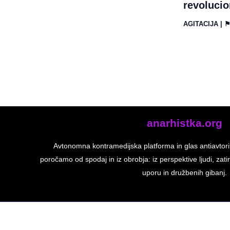
revolucio
AGITACIJA
| 
anarhistka.org
Avtonomna kontramedijska platforma in glas antiavtori
poročamo od spodaj in iz obrobja: iz perspektive ljudi, zatir
uporu in družbenih gibanj.