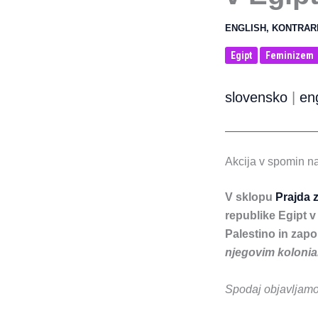
ENGLISH
,
KONTRAR
Egipt
Feminizem
slovensko
|
en
Akcija v spomin na
V sklopu
Prajda 
republike Egipt v
Palestino in zapor
njegovim kolonia
Spodaj objavljamo 