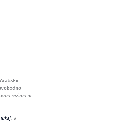
 Arabske
a svobodno
skemu režimu in
n
tukaj
.
★