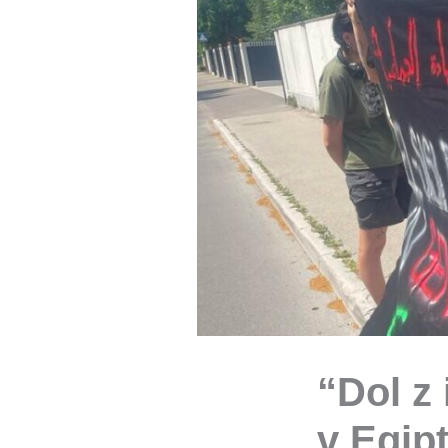
“Dol z
v Egip