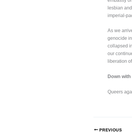
embassy of 
lesbian and
imperial-pa
As we arriv
genocide in 
collapsed i
our continue
liberation 
Down with 
Queers again
PREVIOUS