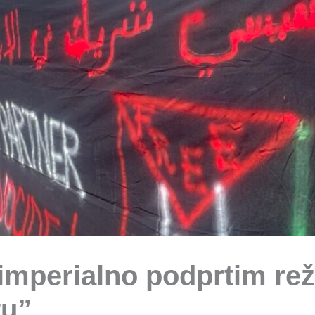
 imperialno podprtim r
tu”