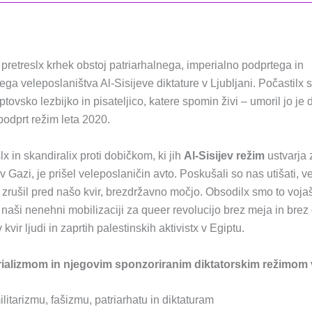
retreslx krhek obstoj patriarhalnega, imperialno podprtega in
nega veleposlaništva Al-Sisijeve diktature v Ljubljani. Počastilx
iptovsko lezbijko in pisateljico, katere spomin živi – umoril jo je d
podprt režim leta 2020.
x in skandiralix proti dobičkom, ki jih
Al-Sisijev režim
ustvarja 
 Gazi, je prišel veleposlaničin avto. Poskušali so nas utišati, v
h zrušil pred našo kvir, brezdržavno močjo. Obsodilx smo to voja
v naši nenehni mobilizaciji za queer revolucijo brez meja in brez
kvir ljudi in zaprtih palestinskih aktivistx v Egiptu.
rializmom in njegovim sponzoriranim diktatorskim režimom 
militarizmu, fašizmu, patriarhatu in diktaturam