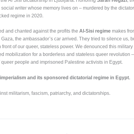
the Al Sisi dictatorship in Ljubljana. Honoring
Sarah Hegazi
, t
 social writer whose memory lives on – murdered by the dictatori
cked regime in 2020.
ed and chanted against the profits the
Al-Sisi regime
makes fro
Gaza, the ambassador’s car arrived. They tried to silence us, bu
n front of our queer, stateless power. We denounced this military
d mobilization for a borderless and stateless queer revolution – 
of queer people and imprisoned Palestine activists in Egypt.
imperialism and its sponsored dictatorial regime in Egypt.
st militarism, fascism, patriarchy, and dictatorships.