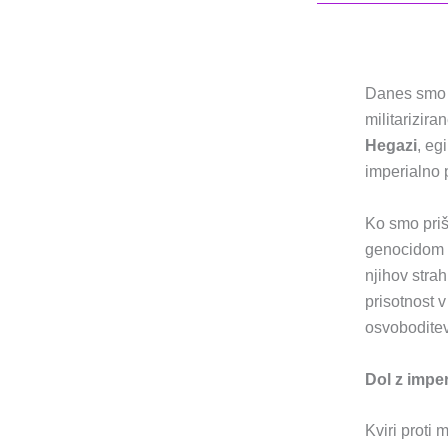
Danes smo p
militarizira
Hegazi
, eg
imperialno 
Ko smo prišl
genocidom v
njihov stra
prisotnost 
osvoboditev 
Dol z impe
Kviri proti 