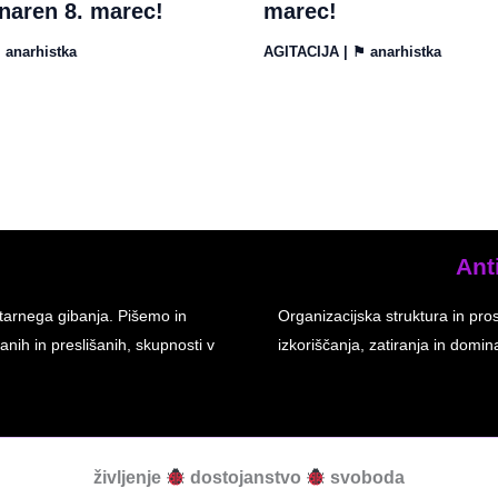
naren 8. marec!
marec!
⚑
anarhistka
AGITACIJA
| ⚑
anarhistka
Ant
tarnega gibanja. Pišemo in
Organizacijska struktura in pro
anih in preslišanih, skupnosti v
izkoriščanja, zatiranja in dom
življenje
dostojanstvo
svoboda