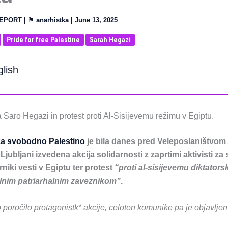
EPORT
| ⚑
anarhistka
|
June 13, 2025
Pride for free Palestine
Sarah Hegazi
glish
 Saro Hegazi in protest proti Al-Sisijevemu režimu v Egiptu.
za svobodno Palestino
je bila danes pred Veleposlaništvom
 Ljubljani izvedena akcija solidarnosti z zaprtimi aktivisti z
niki vesti v Egiptu ter protest
“proti al-sisijevemu diktator
lnim patriarhalnim zaveznikom”
.
poročilo protagonistk* akcije, celoten komunike pa je objavlje