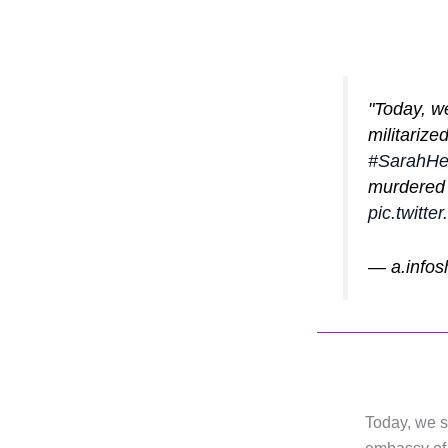
"Today, we
militarize
#SarahHe
murdered 
pic.twitt
— a.info
Today, we sh