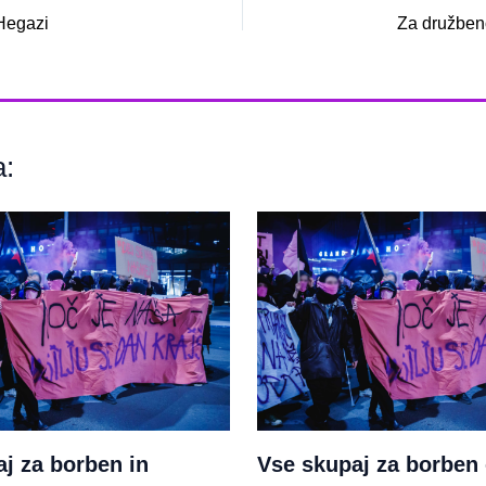
 Hegazi
Za družbeno 
a:
j za borben in
Vse skupaj za borben