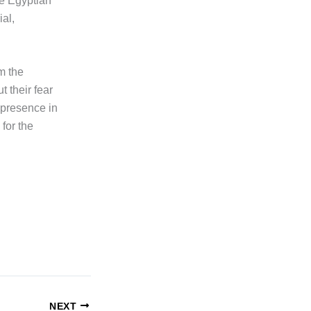
he Egyptian
al,
m the
t their fear
 presence in
for the
NEXT