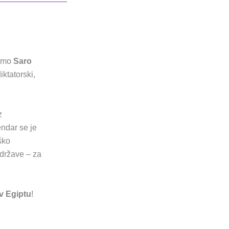
 smo
Saro
iktatorski,
z
endar se je
ško
 države – za
v Egiptu
!