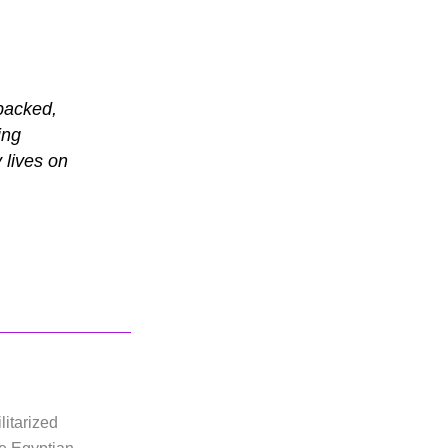
-backed,
ing
 lives on
litarized