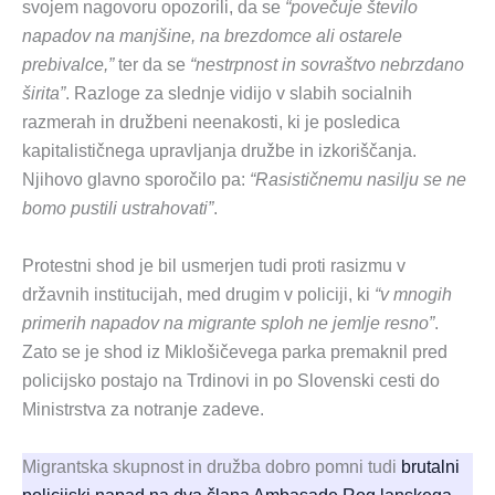
svojem nagovoru opozorili, da se
“povečuje število
napadov na manjšine, na brezdomce ali ostarele
prebivalce,”
ter da se
“nestrpnost in sovraštvo nebrzdano
širita”
. Razloge za slednje vidijo v slabih socialnih
razmerah in družbeni neenakosti, ki je posledica
kapitalističnega upravljanja družbe in izkoriščanja.
Njihovo glavno sporočilo pa:
“Rasističnemu nasilju se ne
bomo pustili ustrahovati”
.
Protestni shod je bil usmerjen tudi proti rasizmu v
državnih institucijah, med drugim v policiji, ki
“v mnogih
primerih napadov na migrante sploh ne jemlje resno”
.
Zato se je shod iz Miklošičevega parka premaknil pred
policijsko postajo na Trdinovi in po Slovenski cesti do
Ministrstva za notranje zadeve.
Migrantska skupnost in družba dobro pomni tudi
brutalni