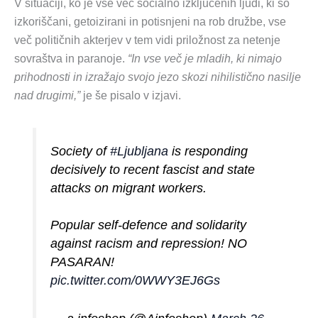
V situaciji, ko je vse več socialno izključenih ljudi, ki so
izkoriščani, getoizirani in potisnjeni na rob družbe, vse
več političnih akterjev v tem vidi priložnost za netenje
sovraštva in paranoje.
“In vse več je mladih, ki nimajo
prihodnosti in izražajo svojo jezo skozi nihilistično nasilje
nad drugimi,”
je še pisalo v izjavi.
Society of
#Ljubljana
is responding
decisively to recent fascist and state
attacks on migrant workers.
Popular self-defence and solidarity
against racism and repression! NO
PASARAN!
pic.twitter.com/0WWY3EJ6Gs