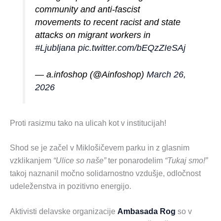
community and anti-fascist
movements to recent racist and state
attacks on migrant workers in
#Ljubljana
pic.twitter.com/bEQzZIeSAj
— a.infoshop (@Ainfoshop)
March 26,
2026
Proti rasizmu tako na ulicah kot v institucijah!
Shod se je začel v Miklošičevem parku in z glasnim
vzklikanjem
“Ulice so naše”
ter ponarodelim
“Tukaj smo!”
takoj naznanil močno solidarnostno vzdušje, odločnost
udeleženstva in pozitivno energijo.
Aktivisti delavske organizacije
Ambasada Rog
so v