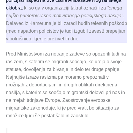
policijski napad na dva člana Ambasade Rog lanskega
oktobra
, ki so ga v organizaciji takrat označili za
“enega
hujših primerov rasno motiviranega policijskega nasilja”
.
Delavec iz Kameruna je bil zaradi hudih telesnih poškodb
(med napadom policistov je tudi izgubil zavest) prepeljan
v bolnišnico, kjer je preživel tri dni.
Pred Ministrstvom za notranje zadeve so opozorili tudi na
rasizem, s katerim se migranti soočajo, ko urejajo svoje
statuse, dovoljenja za bivanje in delo ter druge papirje.
Najhujše izraze rasizma pa moramo prepoznati v
grožnjah z deportacijami in drugih oblikah direktnega
nasilja, s katerim se soočajo migrantski delavci pri nas in
na mejah trdnjave Evrope. Zaostrovanje evropske
migrantske zakonodaje, ki je pred vrati, bo situacijo za
množice ljudi še poslabšalo in zaostrilo.