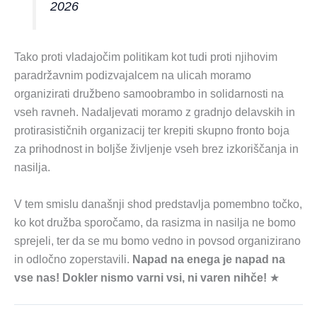
2026
Tako proti vladajočim politikam kot tudi proti njihovim
paradržavnim podizvajalcem na ulicah moramo
organizirati družbeno samoobrambo in solidarnosti na
vseh ravneh. Nadaljevati moramo z gradnjo delavskih in
protirasističnih organizacij ter krepiti skupno fronto boja
za prihodnost in boljše življenje vseh brez izkoriščanja in
nasilja.
V tem smislu današnji shod predstavlja pomembno točko,
ko kot družba sporočamo, da rasizma in nasilja ne bomo
sprejeli, ter da se mu bomo vedno in povsod organizirano
in odločno zoperstavili.
Napad na enega je napad na
vse nas! Dokler nismo varni vsi, ni varen nihče!
★