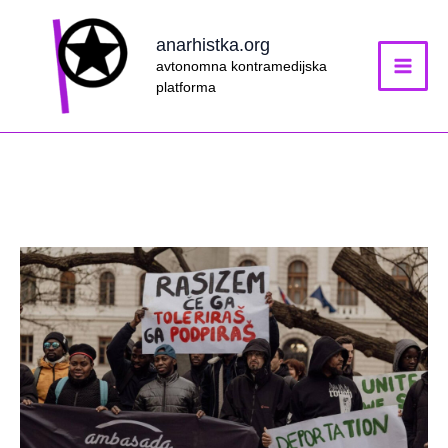
Skip
to
anarhistka.org
content
avtonomna kontramedijska
platforma