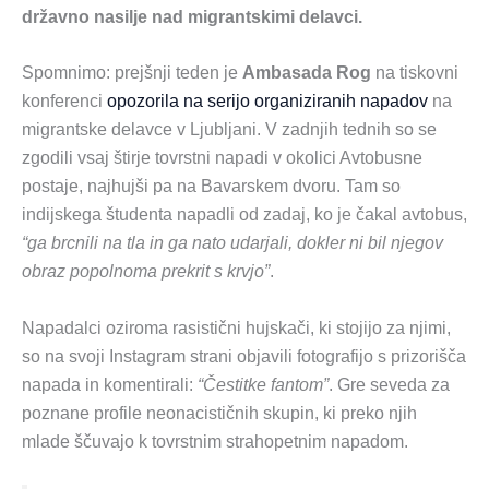
državno nasilje nad migrantskimi delavci.
Spomnimo: prejšnji teden je
Ambasada Rog
na tiskovni
konferenci
opozorila na serijo organiziranih napadov
na
migrantske delavce v Ljubljani. V zadnjih tednih so se
zgodili vsaj štirje tovrstni napadi v okolici Avtobusne
postaje, najhujši pa na Bavarskem dvoru. Tam so
indijskega študenta napadli od zadaj, ko je čakal avtobus,
“ga brcnili na tla in ga nato udarjali, dokler ni bil njegov
obraz popolnoma prekrit s krvjo”
.
Napadalci oziroma rasistični hujskači, ki stojijo za njimi,
so na svoji Instagram strani objavili fotografijo s prizorišča
napada in komentirali:
“Čestitke fantom”
. Gre seveda za
poznane profile neonacističnih skupin, ki preko njih
mlade ščuvajo k tovrstnim strahopetnim napadom.