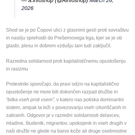
— a.infoshop (@Ainfoshop)
March 26,
2026
Shod se je po Čopovi ulici z glasnimi gesli proti sovraštvu
in nasilju sprehodil do Prešernovega trga, kjer se je ob
glasbi, plesu in dobrem vzdušju tam tudi zaključil.
Razredna solidarnost proti kapitalističnemu opustošenju
in rasizmu
Protestniki sporočajo, da pravi odziv na kapitalistično
opustošenje ne more biti dokončen razpad družbe in
“bitka vseh proti vsem”
, v katero nas potiska dominantni
sistem, ampak ta leži v povezovanju vseh izkoriščanih in
zatiranih. Odgovor je v razredni solidarnosti delavcev,
mladine, študentk, migrantov, upokojenk in vseh drugih v
naši družbi ne glede na barvo kože ali druge osebnostne