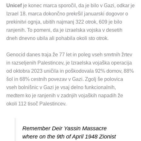
Unicef
je konec marca sporočil, da je bilo v Gazi, odkar je
Izrael 18. marca dokončno prekršil januarski dogovor o
prekinitvi ognja, ubitih najmanj 322 otrok, 609 je bilo
ranjenih. To pomeni, da je izraelska vojska v desetih
dneh dnevno ubila ali pohabila okoli sto otrok.
Genocid danes traja že 77 let in poleg vseh smrtnih žrtev
in razseljenih Palestincev, je Izraelska vojaška operacija
od oktobra 2023 uničila in poškodovala 92% domov, 88%
šol in 68% cestnih povezav v Gazi. Zgolj še polovica
vseh bolnišnic v Gazi je vsaj delno funkcionalnih,
medtem ko je ranjenih v zadnjih vojaških napadih že
okoli 112 tisoč Palestincev.
Remember Deir Yassin Massacre
where on the 9th of April 1948 Zionist