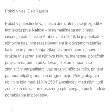
Pokol v vasi Deir Yassin
Pokol v palestinski vasi blizu Jeruzalema se je zgodil v
kontekstu prve
Nakbe
– sistematičnega etničnega
čiščenja palestinskih Arabcev leta 1948, ki je potekalo z
njihovim nasilnim razseljevanjem in odvzemom zemlje,
lastnine in premoženja. Skupaj z uničenjem njihove
družbe in zatiranjem njihove kulture, identitete, političnih
pravic in narodnih prizadevanj. Tokom napada so
zionistični paramilitarci vas praznili hišo za hišo, pri tem
pa uporabljali granate in drugo orožje. Poleg ubijanja –
ubitih je bilo med 110 in 250 Palestincev, med njimi tudi
ženske in otroci – in obsežnega plenjenja je prišlo tudi do
pohabljanja in posilstev.