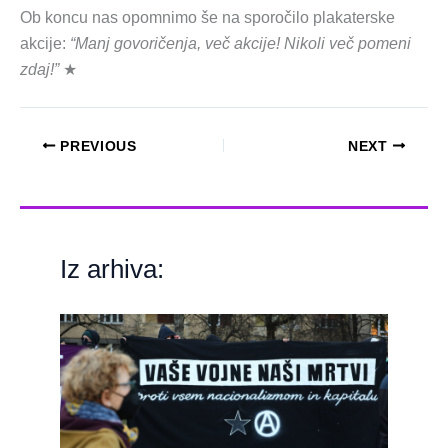
Ob koncu nas opomnimo še na sporočilo plakaterske
akcije:
“Manj govoričenja, več akcije! Nikoli več pomeni
zdaj!”
★
PREVIOUS
NEXT
Iz arhiva: