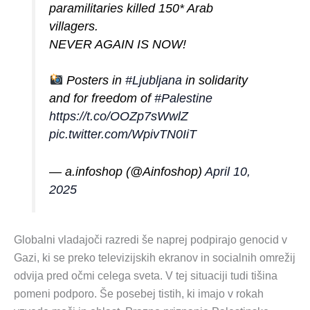
paramilitaries killed 150* Arab
villagers.
NEVER AGAIN IS NOW!
Posters in
#Ljubljana
in solidarity
and for freedom of
#Palestine
https://t.co/OOZp7sWwlZ
pic.twitter.com/WpivTN0IiT
— a.infoshop (@Ainfoshop)
April 10,
2025
Globalni vladajoči razredi še naprej podpirajo genocid v
Gazi, ki se preko televizijskih ekranov in socialnih omrežij
odvija pred očmi celega sveta. V tej situaciji tudi tišina
pomeni podporo. Še posebej tistih, ki imajo v rokah