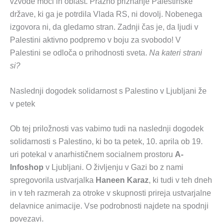
vzvode moči in oblast. Prazno priznanje Palestinske
države, ki ga je potrdila Vlada RS, ni dovolj. Nobenega
izgovora ni, da gledamo stran. Zadnji čas je, da ljudi v
Palestini aktivno podpremo v boju za svobodo! V
Palestini se odloča o prihodnosti sveta.
Na kateri strani
si?
Naslednji dogodek solidarnost s Palestino v Ljubljani že
v petek
Ob tej priložnosti vas vabimo tudi na naslednji dogodek
solidarnosti s Palestino, ki bo ta petek, 10. aprila ob 19.
uri potekal v anarhističnem socialnem prostoru
A-
Infoshop
v Ljubljani. O življenju v Gazi bo z nami
spregovorila ustvarjalka
Haneen Karaz
, ki tudi v teh dneh
in v teh razmerah za otroke v skupnosti prireja ustvarjalne
delavnice animacije. Vse podrobnosti najdete na spodnji
povezavi.