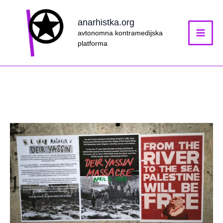
Skip
to
anarhistka.org
content
avtonomna kontramedijska
platforma