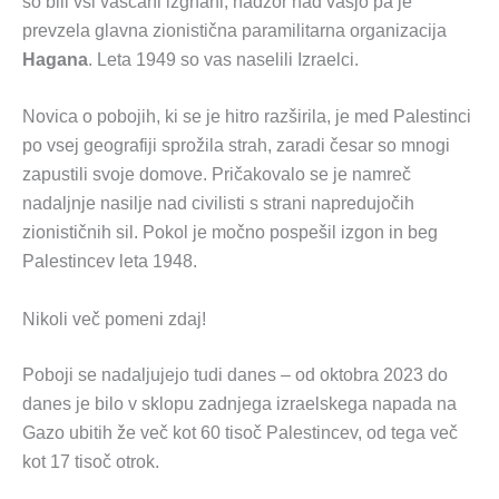
so bili vsi vaščani izgnani, nadzor nad vasjo pa je
prevzela glavna zionistična paramilitarna organizacija
Hagana
. Leta 1949 so vas naselili Izraelci.
Novica o pobojih, ki se je hitro razširila, je med Palestinci
po vsej geografiji sprožila strah, zaradi česar so mnogi
zapustili svoje domove. Pričakovalo se je namreč
nadaljnje nasilje nad civilisti s strani napredujočih
zionističnih sil. Pokol je močno pospešil izgon in beg
Palestincev leta 1948.
Nikoli več pomeni zdaj!
Poboji se nadaljujejo tudi danes – od oktobra 2023 do
danes je bilo v sklopu zadnjega izraelskega napada na
Gazo ubitih že več kot 60 tisoč Palestincev, od tega več
kot 17 tisoč otrok.