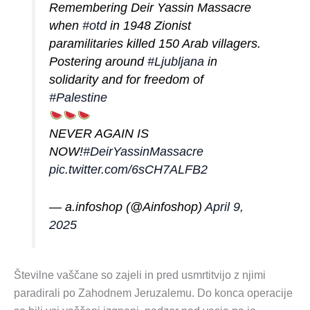
Remembering Deir Yassin Massacre
when
#otd
in 1948 Zionist
paramilitaries killed 150 Arab villagers.
Postering around
#Ljubljana
in
solidarity and for freedom of
#Palestine
NEVER AGAIN IS
NOW!
#DeirYassinMassacre
pic.twitter.com/6sCH7ALFB2
— a.infoshop (@Ainfoshop)
April 9,
2025
Številne vaščane so zajeli in pred usmrtitvijo z njimi
paradirali po Zahodnem Jeruzalemu. Do konca operacije