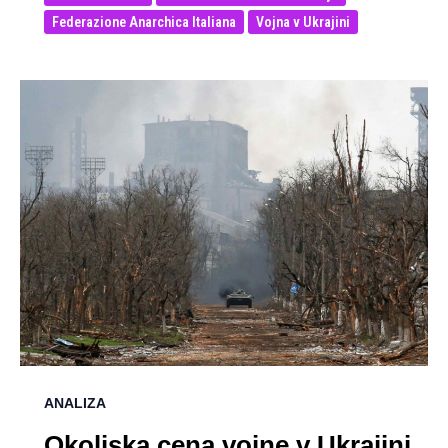
Federazione Anarchica Italiana
Vojna v Ukrajini
ANALIZA
Okoljska cena vojne v Ukrajini