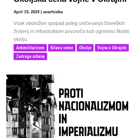
April 19, 2024
|
anarhistka
Vsak oborožen spopad poleg uničevanja človeških
življenj in infrastrukture povzroča tudi ogromno škodo
okolju.
Antimilitarizem
Kilavo seme
Okolje
Vojna v Ukrajini
Zadruga urbana