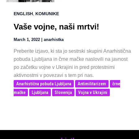
,
ENGLISH
KOMUNIKE
Vaše vojne, naši mrtvi!
March 1, 2022
|
anarhistka
Preberite izjavo, ki sta jo sestrski skupini Anarhistična
pobuda Ljubljana in črne mačke naslovili na javnost
po začetku vojne v Ukrajini in pred protestnimi
aktivnostmi v povezavi s tem pri nas.
Anarhistična pobuda Ljubljana
Antimilitarizem
črne
mačke
Ljubljana
Slovenija
Vojna v Ukrajini