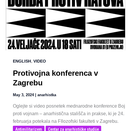
,
ENGLISH
VIDEO
Protivojna konferenca v
Zagrebu
May 3, 2024
|
anarhistka
Oglejte si video posnetek mednarodne konference Boj
proti vojnam – anarhistična stališča in prakse, ki je 24.
februarja potekala na FIlozofski fakulteti v Zagrebu.
Antimilitarizem
Centar za anarhističke studije