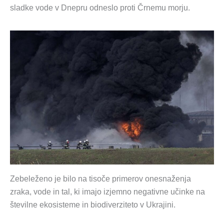
sladke vode v Dnepru odneslo proti Črnemu morju.
Zebeleženo je bilo na tisoče primerov onesnaženja
zraka, vode in tal, ki imajo izjemno negativne učinke na
številne ekosisteme in biodiverziteto v Ukrajini.