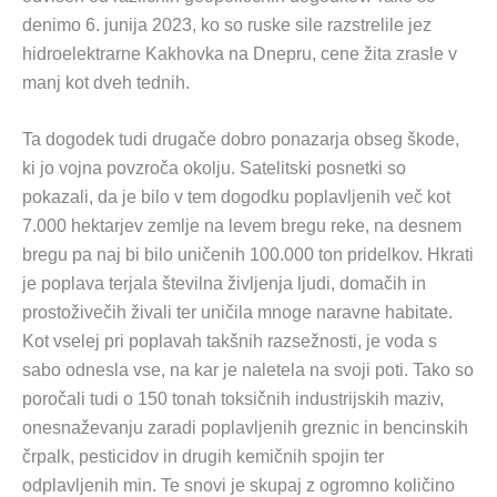
denimo 6. junija 2023, ko so ruske sile razstrelile jez
hidroelektrarne Kakhovka na Dnepru, cene žita zrasle v
manj kot dveh tednih.
Ta dogodek tudi drugače dobro ponazarja obseg škode,
ki jo vojna povzroča okolju. Satelitski posnetki so
pokazali, da je bilo v tem dogodku poplavljenih več kot
7.000 hektarjev zemlje na levem bregu reke, na desnem
bregu pa naj bi bilo uničenih 100.000 ton pridelkov. Hkrati
je poplava terjala številna življenja ljudi, domačih in
prostoživečih živali ter uničila mnoge naravne habitate.
Kot vselej pri poplavah takšnih razsežnosti, je voda s
sabo odnesla vse, na kar je naletela na svoji poti. Tako so
poročali tudi o 150 tonah toksičnih industrijskih maziv,
onesnaževanju zaradi poplavljenih greznic in bencinskih
črpalk, pesticidov in drugih kemičnih spojin ter
odplavljenih min. Te snovi je skupaj z ogromno količino