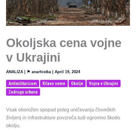
Okoljska cena vojne
v Ukrajini
ANALIZA
| ⚑
anarhistka
|
April 19, 2024
Antimilitarizem
Kilavo seme
Okolje
Vojna v Ukrajini
Zadruga urbana
Vsak oborožen spopad poleg uničevanja človeških
življenj in infrastrukture povzroča tudi ogromno škodo
okolju.