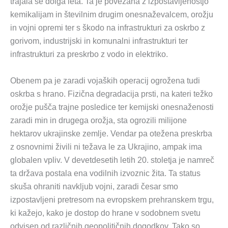
trajala še dolga leta. Ta je povezana z izpostavljenostjo
kemikalijam in številnim drugim onesnaževalcem, orožju
in vojni opremi ter s škodo na infrastrukturi za oskrbo z
gorivom, industrijski in komunalni infrastrukturi ter
infrastrukturi za preskrbo z vodo in elektriko.
Obenem pa je zaradi vojaških operacij ogrožena tudi
oskrba s hrano. Fizična degradacija prsti, na kateri težko
orožje pušča trajne posledice ter kemijski onesnaženosti
zaradi min in drugega orožja, sta ogrozili milijone
hektarov ukrajinske zemlje. Vendar pa otežena preskrba
z osnovnimi živili ni težava le za Ukrajino, ampak ima
globalen vpliv. V devetdesetih letih 20. stoletja je namreč
ta država postala ena vodilnih izvoznic žita. Ta status
skuša ohraniti navkljub vojni, zaradi česar smo
izpostavljeni pretresom na evropskem prehranskem trgu,
ki kažejo, kako je dostop do hrane v sodobnem svetu
odvisen od različnih geopolitičnih dogodkov. Tako so