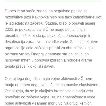
Danes je na srečo znano, da negativne posledice
razstrelitve jezu Kakhovka niso bile tako katastrofalne, kot
je izgledalo na začetku. Študija, ki so jo opravili jeseni
2023, je pokazala, da je Črno morje bolj ali manj
absorbiralo šok, ki sta ga povzročila onesnaženje in
desalinacija zaradi vdora sladke vode. Zato so nekatere
organizacije celo začele s pritiski za ohranitev stanja
oziroma vrnitev Dnepra v naravno strugo, saj bi po
njihovem mnenju ponovna izgradnja hidroelektrarne
terjala prevelik okoljski davek.
Onkraj tega dogodka imajo vojne aktivnosti v Črnem
morju nenehen negativen učinek na morske ekosisteme.
Ocenjujejo, da se je okoljsko breme v tem morju zelo
povečalo od začetka vojne, saj na onesnaženost vode
poleg aktivnosti v samem morju vplivajo tudi kemični