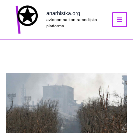
Skip
to
anarhistka.org
content
avtonomna kontramedijska
platforma