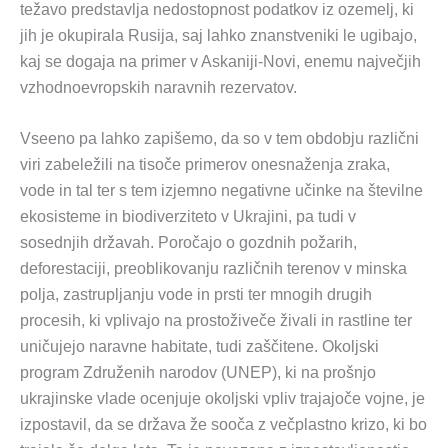
težavo predstavlja nedostopnost podatkov iz ozemelj, ki
jih je okupirala Rusija, saj lahko znanstveniki le ugibajo,
kaj se dogaja na primer v Askaniji-Novi, enemu največjih
vzhodnoevropskih naravnih rezervatov.
Vseeno pa lahko zapišemo, da so v tem obdobju različni
viri zabeležili na tisoče primerov onesnaženja zraka,
vode in tal ter s tem izjemno negativne učinke na številne
ekosisteme in biodiverziteto v Ukrajini, pa tudi v
sosednjih državah. Poročajo o gozdnih požarih,
deforestaciji, preoblikovanju različnih terenov v minska
polja, zastrupljanju vode in prsti ter mnogih drugih
procesih, ki vplivajo na prostoživeče živali in rastline ter
uničujejo naravne habitate, tudi zaščitene. Okoljski
program Združenih narodov (UNEP), ki na prošnjo
ukrajinske vlade ocenjuje okoljski vpliv trajajoče vojne, je
izpostavil, da se država že sooča z večplastno krizo, ki bo