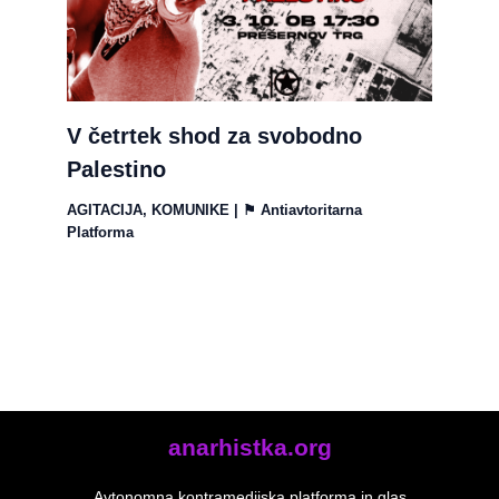
V četrtek shod za svobodno
Palestino
AGITACIJA
,
KOMUNIKE
| ⚑
Antiavtoritarna
Platforma
anarhistka.org
Avtonomna kontramedijska platforma in glas