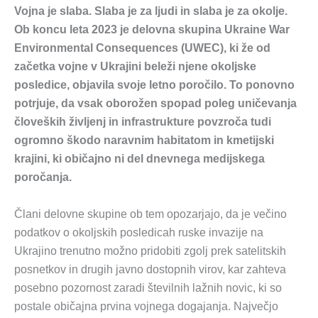
Vojna je slaba. Slaba je za ljudi in slaba je za okolje.
Ob koncu leta 2023 je delovna skupina Ukraine War
Environmental Consequences (UWEC), ki že od
začetka vojne v Ukrajini beleži njene okoljske
posledice, objavila svoje letno poročilo. To ponovno
potrjuje, da vsak oborožen spopad poleg uničevanja
človeških življenj in infrastrukture povzroča tudi
ogromno škodo naravnim habitatom in kmetijski
krajini, ki običajno ni del dnevnega medijskega
poročanja.
Člani delovne skupine ob tem opozarjajo, da je večino
podatkov o okoljskih posledicah ruske invazije na
Ukrajino trenutno možno pridobiti zgolj prek satelitskih
posnetkov in drugih javno dostopnih virov, kar zahteva
posebno pozornost zaradi številnih lažnih novic, ki so
postale običajna prvina vojnega dogajanja. Največjo