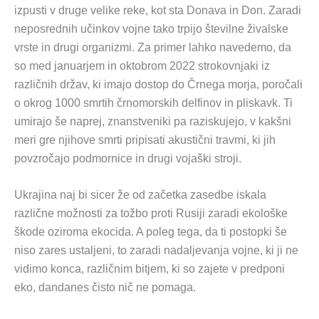
izpusti v druge velike reke, kot sta Donava in Don. Zaradi
neposrednih učinkov vojne tako trpijo številne živalske
vrste in drugi organizmi. Za primer lahko navedemo, da
so med januarjem in oktobrom 2022 strokovnjaki iz
različnih držav, ki imajo dostop do Črnega morja, poročali
o okrog 1000 smrtih črnomorskih delfinov in pliskavk. Ti
umirajo še naprej, znanstveniki pa raziskujejo, v kakšni
meri gre njihove smrti pripisati akustični travmi, ki jih
povzročajo podmornice in drugi vojaški stroji.
Ukrajina naj bi sicer že od začetka zasedbe iskala
različne možnosti za tožbo proti Rusiji zaradi ekološke
škode oziroma ekocida. A poleg tega, da ti postopki še
niso zares ustaljeni, to zaradi nadaljevanja vojne, ki ji ne
vidimo konca, različnim bitjem, ki so zajete v predponi
eko, dandanes čisto nič ne pomaga.