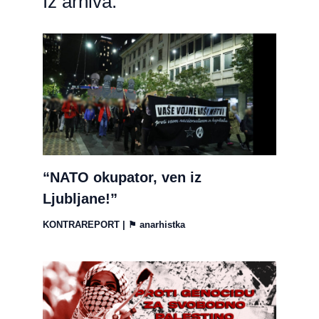
Iz arhiva:
“NATO okupator, ven iz
Ljubljane!”
KONTRAREPORT
| ⚑
anarhistka