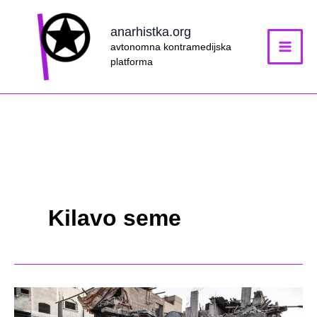
Skip
to
anarhistka.org
content
avtonomna kontramedijska
platforma
Kilavo seme