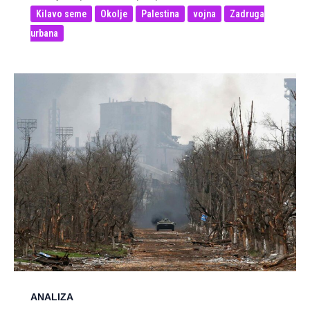
Kilavo seme
Okolje
Palestina
vojna
Zadruga
urbana
ANALIZA