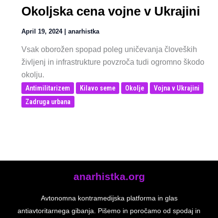
Okoljska cena vojne v Ukrajini
April 19, 2024
|
anarhistka
Vsak oborožen spopad poleg uničevanja človeških
življenj in infrastrukture povzroča tudi ogromno škodo
okolju.
Antimilitarizem
Kilavo seme
Okolje
Vojna v Ukrajini
Zadruga urbana
anarhistka.org
Avtonomna kontramedijska platforma in glas
antiavtoritarnega gibanja. Pišemo in poročamo od spodaj in