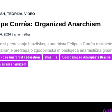
,
,
ISH
TEORIJA
VIDEO
ipe Corrêa: Organized Anarchism
4, 2024
|
anarhistka
e si predavanje brazilskega anarhista Felipeja Corrêa o stratete
iziranje predlagajo zgodovinska in obstoječa anarhistična giban
 Rose Anarchist Federation
Brazilija
Coordenação Anarquista Brasilei
izirani anarhizem
Ant