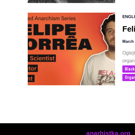
ENGL
Fel
March 
Oglejt
organ
Black
Organ
anarhistka.org