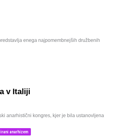
es predstavlja enega najpomembnejših družbenih
v Italiji
ki anarhistični kongres, kjer je bila ustanovljena
irani anarhizem