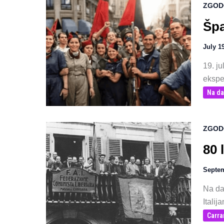
ZGOD
Špa
July 1
19. j
ekspe
Na da
ZGOD
80 
Septem
Na dan
Italij
Carra