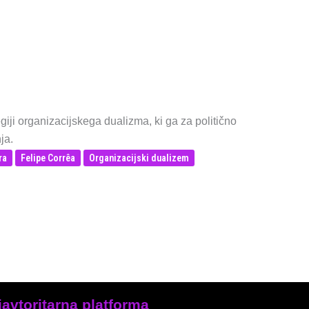
giji organizacijskega dualizma, ki ga za politično
ja.
ra
Felipe Corrêa
Organizacijski dualizem
iavtoritarna platforma