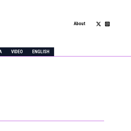
About
A
VIDEO
ENGLISH