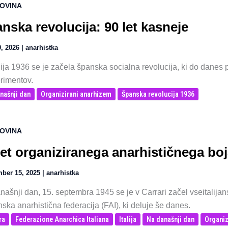
OVINA
nska revolucija: 90 let kasneje
9, 2026
|
anarhistka
ulija 1936 se je začela španska socialna revolucija, ki do dan
rimentov.
našnji dan
Organizirani anarhizem
Španska revolucija 1936
OVINA
let organiziranega anarhističnega boja 
ber 15, 2025
|
anarhistka
ašnji dan, 15. septembra 1945 se je v Carrari začel vseitalijans
anska anarhistična federacija (FAI), ki deluje še danes.
ra
Federazione Anarchica Italiana
Italija
Na današnji dan
Organiz