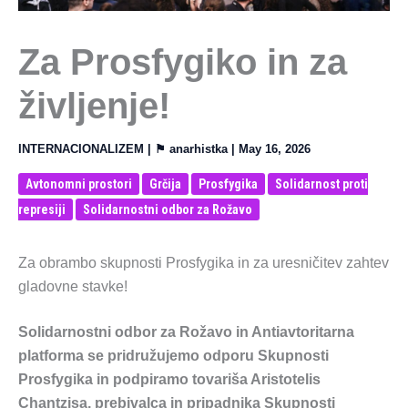
Za Prosfygiko in za
življenje!
INTERNACIONALIZEM
| ⚑
anarhistka
|
May 16, 2026
Avtonomni prostori
Grčija
Prosfygika
Solidarnost proti
represiji
Solidarnostni odbor za Rožavo
Za obrambo skupnosti Prosfygika in za uresničitev zahtev
gladovne stavke!
Solidarnostni odbor za Rožavo in Antiavtoritarna
platforma se pridružujemo odporu Skupnosti
Prosfygika in podpiramo tovariša Aristotelis
Chantzisa, prebivalca in pripadnika Skupnosti