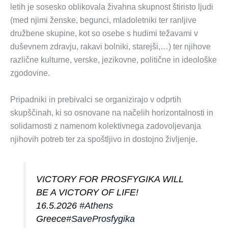
letih je sosesko oblikovala živahna skupnost štiristo ljudi
(med njimi ženske, begunci, mladoletniki ter ranljive
družbene skupine, kot so osebe s hudimi težavami v
duševnem zdravju, rakavi bolniki, starejši,…) ter njihove
različne kulturne, verske, jezikovne, politične in ideološke
zgodovine.
Pripadniki in prebivalci se organizirajo v odprtih
skupščinah, ki so osnovane na načelih horizontalnosti in
solidarnosti z namenom kolektivnega zadovoljevanja
njihovih potreb ter za spoštljivo in dostojno življenje.
VICTORY FOR PROSFYGIKA WILL
BE A VICTORY OF LIFE!
16.5.2026
#Athens
Greece
#SaveProsfygika