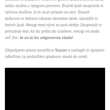
lahko služila z njegovo prenovo. Braniti ljudi skupnosti in
njihove družine, ki bi sicer pristali na ulici. Braniti
duševno in telesno zdravje desetine otrok, starejših in
bolnih ljudi. Mnogi med njimi so pod skrbjo Skupnosti in
prihodnje leto, ko bo prišlo do izselitve, mnogi ne bodo
več živi.
In za to bo odgovorna vlada!
Objavljamo pismo tovarišice
Suzon
o razlogih in sprejem
odločitve za pridružitev gladovni stavki do smrti: