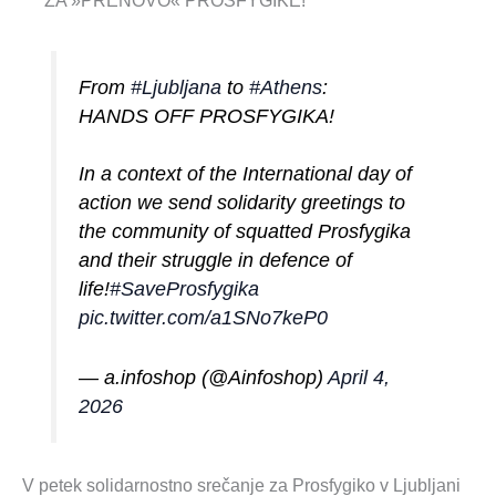
ZA »PRENOVO« PROSFYGIKE!
From
#Ljubljana
to
#Athens
:
HANDS OFF PROSFYGIKA!
In a context of the International day of
action we send solidarity greetings to
the community of squatted Prosfygika
and their struggle in defence of
life!
#SaveProsfygika
pic.twitter.com/a1SNo7keP0
— a.infoshop (@Ainfoshop)
April 4,
2026
V petek solidarnostno srečanje za Prosfygiko v Ljubljani