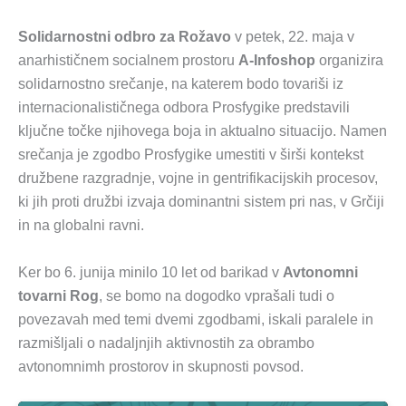
Solidarnostni odbro za Rožavo
v petek, 22. maja v
anarhističnem socialnem prostoru
A-Infoshop
organizira
solidarnostno srečanje, na katerem bodo tovariši iz
internacionalističnega odbora Prosfygike predstavili
ključne točke njihovega boja in aktualno situacijo. Namen
srečanja je zgodbo Prosfygike umestiti v širši kontekst
družbene razgradnje, vojne in gentrifikacijskih procesov,
ki jih proti družbi izvaja dominantni sistem pri nas, v Grčiji
in na globalni ravni.
Ker bo 6. junija minilo 10 let od barikad v
Avtonomni
tovarni Rog
, se bomo na dogodko vprašali tudi o
povezavah med temi dvemi zgodbami, iskali paralele in
razmišljali o nadaljnjih aktivnostih za obrambo
avtonomnimh prostorov in skupnosti povsod.