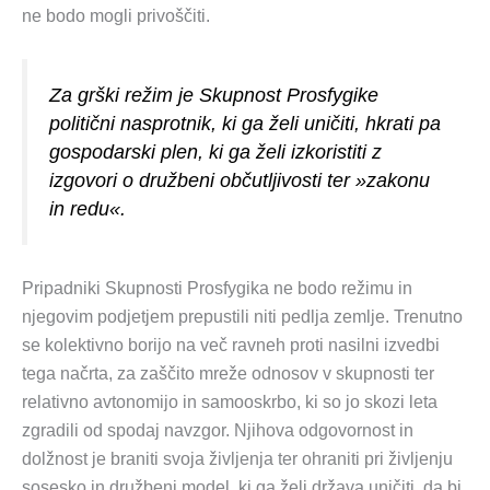
ne bodo mogli privoščiti.
Za grški režim je Skupnost Prosfygike
politični nasprotnik, ki ga želi uničiti, hkrati pa
gospodarski plen, ki ga želi izkoristiti z
izgovori o družbeni občutljivosti ter »zakonu
in redu«.
Pripadniki Skupnosti Prosfygika ne bodo režimu in
njegovim podjetjem prepustili niti pedlja zemlje. Trenutno
se kolektivno borijo na več ravneh proti nasilni izvedbi
tega načrta, za zaščito mreže odnosov v skupnosti ter
relativno avtonomijo in samooskrbo, ki so jo skozi leta
zgradili od spodaj navzgor. Njihova odgovornost in
dolžnost je braniti svoja življenja ter ohraniti pri življenju
sosesko in družbeni model, ki ga želi država uničiti, da bi