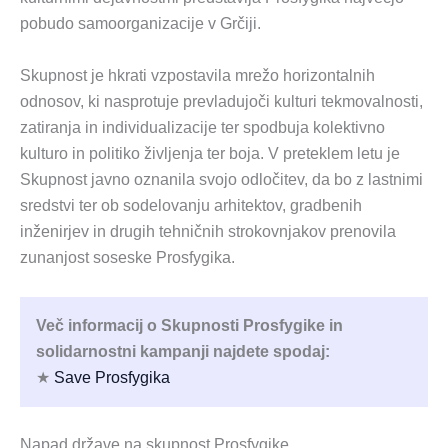
pobudo samoorganizacije v Grčiji.
Skupnost je hkrati vzpostavila mrežo horizontalnih
odnosov, ki nasprotuje prevladujoči kulturi tekmovalnosti,
zatiranja in individualizacije ter spodbuja kolektivno
kulturo in politiko življenja ter boja. V preteklem letu je
Skupnost javno oznanila svojo odločitev, da bo z lastnimi
sredstvi ter ob sodelovanju arhitektov, gradbenih
inženirjev in drugih tehničnih strokovnjakov prenovila
zunanjost soseske Prosfygika.
Več informacij o Skupnosti Prosfygike in
solidarnostni kampanji najdete spodaj:
★
Save Prosfygika
Napad države na skupnost Prosfygike