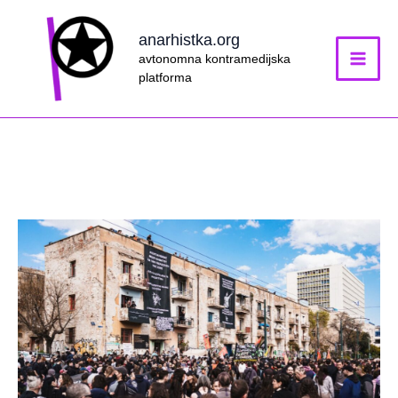
Skip
to
anarhistka.org
content
avtonomna kontramedijska
platforma