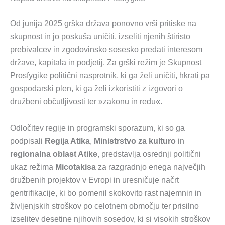
Od junija 2025 grška država ponovno vrši pritiske na
skupnost in jo poskuša uničiti, izseliti njenih štiristo
prebivalcev in zgodovinsko sosesko predati interesom
države, kapitala in podjetij. Za grški režim je Skupnost
Prosfygike politični nasprotnik, ki ga želi uničiti, hkrati pa
gospodarski plen, ki ga želi izkoristiti z izgovori o
družbeni občutljivosti ter »zakonu in redu«.
Odločitev regije in programski sporazum, ki so ga
podpisali
Regija Atika
,
Ministrstvo za kulturo
in
regionalna oblast Atike
, predstavlja osrednji politični
ukaz režima
Micotakisa
za razgradnjo enega največjih
družbenih projektov v Evropi in uresničuje načrt
gentrifikacije, ki bo pomenil skokovito rast najemnin in
življenjskih stroškov po celotnem območju ter prisilno
izselitev desetine njihovih sosedov, ki si visokih stroškov