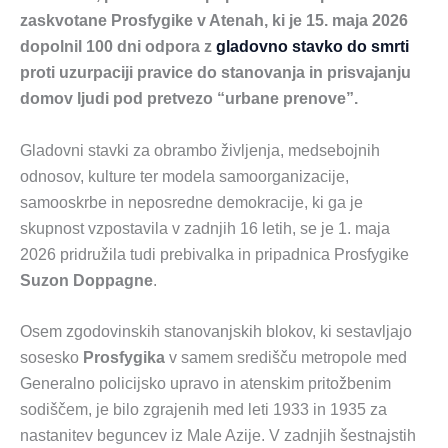
zaskvotane Prosfygike v Atenah, ki je 15. maja 2026
dopolnil 100 dni odpora z
gladovno stavko do smrti
proti uzurpaciji pravice do stanovanja in prisvajanju
domov ljudi pod pretvezo “urbane prenove”.
Gladovni stavki za obrambo življenja, medsebojnih
odnosov, kulture ter modela samoorganizacije,
samooskrbe in neposredne demokracije, ki ga je
skupnost vzpostavila v zadnjih 16 letih, se je 1. maja
2026 pridružila tudi prebivalka in pripadnica Prosfygike
Suzon Doppagne
.
Osem zgodovinskih stanovanjskih blokov, ki sestavljajo
sosesko
Prosfygika
v samem središču metropole med
Generalno policijsko upravo in atenskim pritožbenim
sodiščem, je bilo zgrajenih med leti 1933 in 1935 za
nastanitev beguncev iz Male Azije. V zadnjih šestnajstih