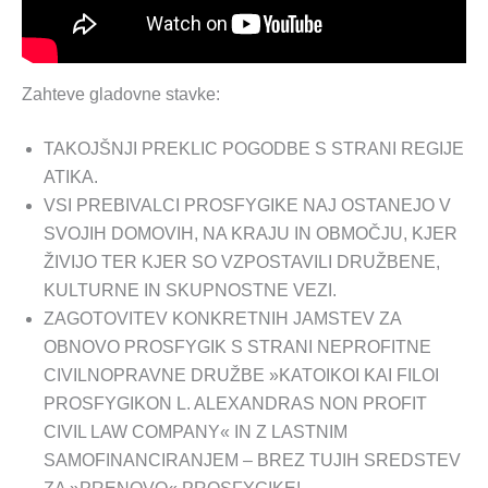
Zahteve gladovne stavke:
TAKOJŠNJI PREKLIC POGODBE S STRANI REGIJE
ATIKA.
VSI PREBIVALCI PROSFYGIKE NAJ OSTANEJO V
SVOJIH DOMOVIH, NA KRAJU IN OBMOČJU, KJER
ŽIVIJO TER KJER SO VZPOSTAVILI DRUŽBENE,
KULTURNE IN SKUPNOSTNE VEZI.
ZAGOTOVITEV KONKRETNIH JAMSTEV ZA
OBNOVO PROSFYGIK S STRANI NEPROFITNE
CIVILNOPRAVNE DRUŽBE »KATOIKOI KAI FILOI
PROSFYGIKON L. ALEXANDRAS NON PROFIT
CIVIL LAW COMPANY« IN Z LASTNIM
SAMOFINANCIRANJEM – BREZ TUJIH SREDSTEV