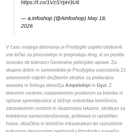
https://t.co/1VzSYpH3U6
— a.infoshop (@Ainfoshop)
May 18,
2026
V času svojega delovanja je Prosfygiki uspelo odstraniti
vse točke za proizvodnjo in preprodajo drog, ki so pestile
sosesko ob toleranci Generalne policijske uprave. Za
skupno dobro in samooskrbo je Prosfygika vzpostavila 22
avtonomnih odprtih družbenih struktur za prebivalce
soseske in širšega območja
Ampelokipi
in
Gyzi
. Z
dnevnim centrom, nastanitvenim prostorom za bolnike in
njihove spremljevalce iz bližnje onkološke bolnišnice,
zdravstvenim centrom in skupnostno lekarno, strukturo za
kolektivno samoizobraževanje, pridelavo in razdelitev
hrane, oblačilno in tehnično infrastrukturo ter raznolikimi
kulturnimi dejavnostmi predstavlja Prosfygika največjo