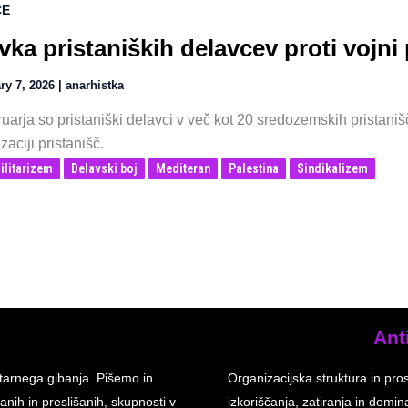
CE
vka pristaniških delavcev proti vojn
ry 7, 2026
|
anarhistka
ruarja so pristaniški delavci v več kot 20 sredozemskih pristaniščih
izaciji pristanišč.
ilitarizem
Delavski boj
Mediteran
Palestina
Sindikalizem
Ant
tarnega gibanja. Pišemo in
Organizacijska struktura in pro
anih in preslišanih, skupnosti v
izkoriščanja, zatiranja in dom