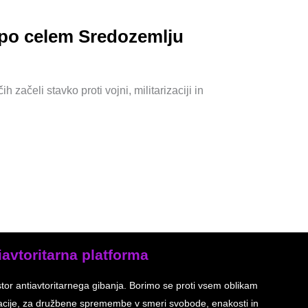
i po celem Sredozemlju
 začeli stavko proti vojni, militarizaciji in
iavtoritarna platforma
stor antiavtoritarnega gibanja. Borimo se proti vsem oblikam
inacije, za družbene spremembe v smeri svobode, enakosti in