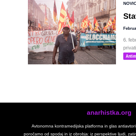
NOVI
Sta
Februa
6. feb
privat
Antim
anarhistka.org
Avtonomna kontramedijska platforma in glas antiavtori
poročamo od spodaj in iz obrobja: iz perspektive ljudi, zatir