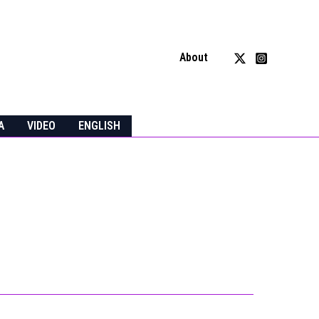
About
A
VIDEO
ENGLISH