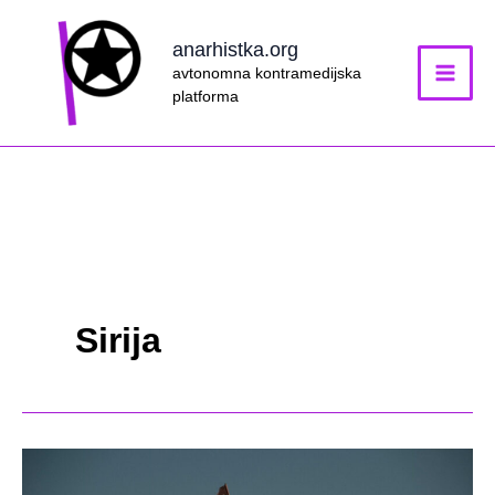
Skip
to
anarhistka.org
content
avtonomna kontramedijska
platforma
Sirija