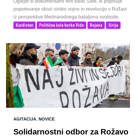
Oglejte si dokumentarni film Belki Sibe, ki popisuje
popotovanje skozi sirsko vojno in revolucijo v Rožavi
iz perspektive Mednarodnega bataljona svobode.
Kurdistan
Politična šola borke Vide
Rojava
Sirija
,
AGITACIJA
NOVICE
Solidarnostni odbor za Rožavo