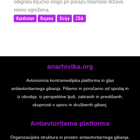
odigrala ključno vlogo pri porazu Islamske države,
resno ogrožena.
Kurdistan
Rojava
Sirija
ZDA
anarhistka.org
Avtonomna kontramedijska platforma in glas
antiavtoritarnega gibanja. Pišemo in poročamo od spodaj in
iz obrobja: iz perspektive ljudi, zatiranih in preslišanih,
skupnosti v uporu in družbenih gibanj.
Antiavtoritarna platforma
Organizacijska struktura in prostor antiavtoritarnega gibanja.