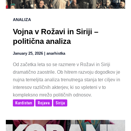
ANALIZA
Vojna v Rožavi in Siriji –
politična analiza
January 25, 2026
|
anarhistka
Od začetka leta so se razmere v Rožavi in Siriji
dramatično zaostrile. Ob hitrem razvoju dogodkov je
nujna temeljita analiza trenutnega stanja ter ciljev in
interesov različnih akterjev, ki so vpleteni v to
kompleksno mrežo političnih odnosov.
Kurdistan
Rojava
Sirija