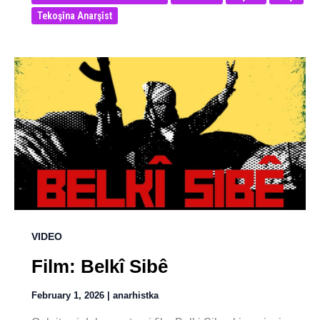
Tekoşîna Anarşîst
VIDEO
Film: Belkî Sibê
February 1, 2026
|
anarhistka