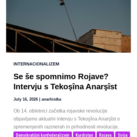
INTERNACIONALIZEM
Se še spomnimo Rojave?
Intervju s Tekoşîna Anarşîst
July 16, 2026
|
anarhistka
Ob 14. obletnici začetka rojavske revolucije
objavljamo aktualni intervju s Tekoşîna Anarşîst o
spremenjenih razmerah in prihodnosti revolucije.
Demokratični konfederalizem
Kurdistan
Rojava
Sirija