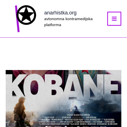
Skip
to
anarhistka.org
content
avtonomna kontramedijska
platforma