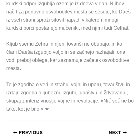
kurdski odpor izgublja ozemlje iz dneva v dan. Njihov
načrt za ponovno osvoboditev mesta se sesuje, ko Daeš
iz vseh strani sproži silovit napad, v katerem mnogi
kurdski borci postanejo mučeniki, med njimi tudi Gelhat.
Kljub vsemu Zehra in njeni tovariši ne obupajo, in ko
člani Daeša izgubijo voljo in se začnejo razhajati, ona
vodi preboj oblega, kar zaznamuje začetek osvoboditve
mesta.
To je zgodba o veri in strahu, vojni in uporu, tovarištvu in
izdaji; zgodba o ljubezni, izgubi, junaštvu in žrtvovanju,
skupaj z intenzivnostjo vojne in revolucije. »Nič več ne bo
tako, kot je bilo.« ★
PREVIOUS
NEXT