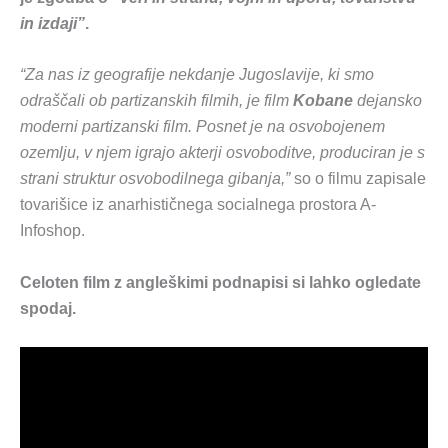
in izdaji”
.
“Za nas iz geografije nekdanje Jugoslavije, ki smo
odraščali ob partizanskih filmih, je film
Kobane
dejansko
moderni partizanski film. Posnet je na osvobojenem
ozemlju, v njem igrajo akterji osvoboditve, produciran je s
strani struktur osvobodilnega gibanja,”
so o filmu zapisale
tovarišice iz anarhističnega socialnega prostora A-
Infoshop.
Celoten film z angleškimi podnapisi si lahko ogledate
spodaj.