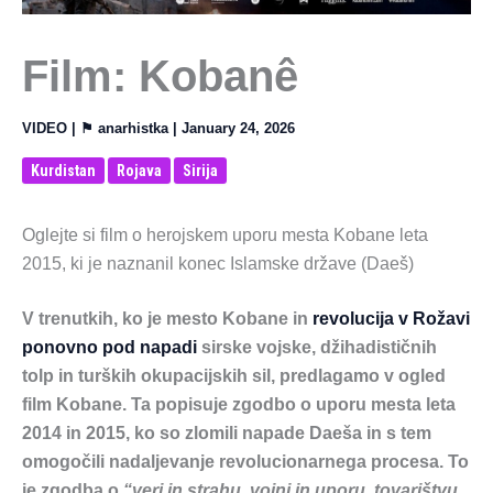
Film: Kobanê
VIDEO
| ⚑
anarhistka
|
January 24, 2026
Kurdistan
Rojava
Sirija
Oglejte si film o herojskem uporu mesta Kobane leta
2015, ki je naznanil konec Islamske države (Daeš)
V trenutkih, ko je mesto Kobane in
revolucija v Rožavi
ponovno pod napadi
sirske vojske, džihadističnih
tolp in turških okupacijskih sil, predlagamo v ogled
film Kobane. Ta popisuje zgodbo o uporu mesta leta
2014 in 2015, ko so zlomili napade Daeša in s tem
omogočili nadaljevanje revolucionarnega procesa. To
je zgodba o
“veri in strahu, vojni in uporu, tovarištvu