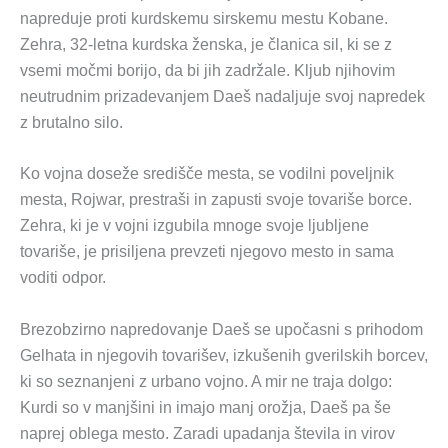
napreduje proti kurdskemu sirskemu mestu Kobane.
Zehra, 32-letna kurdska ženska, je članica sil, ki se z
vsemi močmi borijo, da bi jih zadržale. Kljub njihovim
neutrudnim prizadevanjem Daeš nadaljuje svoj napredek
z brutalno silo.
Ko vojna doseže središče mesta, se vodilni poveljnik
mesta, Rojwar, prestraši in zapusti svoje tovariše borce.
Zehra, ki je v vojni izgubila mnoge svoje ljubljene
tovariše, je prisiljena prevzeti njegovo mesto in sama
voditi odpor.
Brezobzirno napredovanje Daeš se upočasni s prihodom
Gelhata in njegovih tovarišev, izkušenih gverilskih borcev,
ki so seznanjeni z urbano vojno. A mir ne traja dolgo:
Kurdi so v manjšini in imajo manj orožja, Daeš pa še
naprej oblega mesto. Zaradi upadanja števila in virov