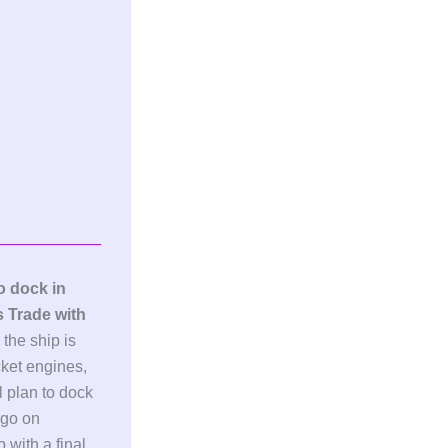
o dock in
 Trade with
the ship is
cket engines,
l plan to dock
rgo on
 with a final