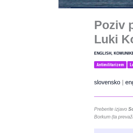
Poziv 
Luki K
ENGLISH
,
KOMUNIK
Antimilitarizem
L
slovensko
|
en
Preberite izjavo
S
Borkum (ta prevaž