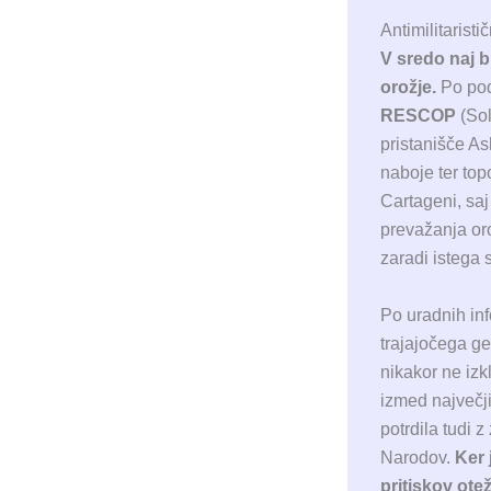
Antimilitarist
V sredo naj b
orožje.
Po pod
RESCOP
(Sol
pristanišče As
naboje ter top
Cartageni, sa
prevažanja oro
zaradi istega 
Po uradnih inf
trajajočega g
nikakor ne izk
izmed največji
potrdila tudi 
Narodov.
Ker 
pritiskov ote