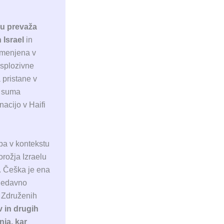
vu prevaža
 Israel
in
namenjena v
ksplozivne
 pristane v
i suma
nacijo v Haifi
 pa v kontekstu
rožja Izraelu
l. Češka je ena
 nedavno
e Združenih
v in drugih
nja, kar