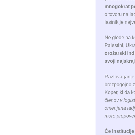
mnogokrat po
o tovoru na la
lastnik je naj
Ne glede na k
Palestini, Ukra
orožarski ind
svoji najskraj
Raztovarjanje
brezpogojno z
Koper, ki da ko
členov v logist
omenjena ladja
more prepoved
Če institucij