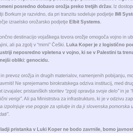
meni posredno dobavo orožja preko tretjih držav.
Iz dostop
dji Borkum je razvidno, da pri tranzitu sodeluje podjetje
IMI Sys
večje izraelsko orožarsko podjetje
Elbit Systems
.
ončno destinacijo vojaškega tovora orožje omogoča vojno in ubi
jini, ali pa zgolj v “mirni” Češki.
Luka Koper je z logistično p
ustriji neposredno vpletena v vojno, ki se v Palestini ta tren
nejši obliki: genocidu.
 in prevoz orožja in drugih materialov, namenjenih pobijanju, 
avrniti! Ne sprejemamo birokratskega odziva institucij, med dr
t izvajalec pristaniških storitev
“zgolj opravlja svoje delo”
in je
“
ični verigi”
. Ali pa Ministrstva za infrastrukturo, ki je v odzivu za
 izpolnjuje vse pogoje za vplutje in da ji slovenska pomorska 
ati”
.
e ladji pristanka v Luki Koper ne bodo zavrnile, bomo javnost