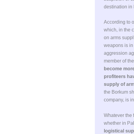
destination in
According to o
which, in the 
on arms supplie
weapons is in 
aggression aga
member of the
become more d
profiteers ha
supply of arm
the Borkum s
company, is inv
Whatever the f
whether in Pal
logistical sup