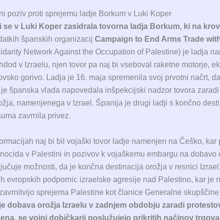
ični poziv proti sprejemu ladje Borkum v Luki Koper
i se v Luki Koper zasidrala tovorna ladja Borkum, ki na kro
atkih španskih organizacij
Campaign to End Arms Trade with
idarity Network Against the Occupation of Palestine) je ladja 
hdod v Izraelu, njen tovor pa naj bi vseboval raketne motorje, e
ovsko gorivo. Ladja je 16. maja spremenila svoj prvotni načrt, da
j je španska vlada napovedala inšpekcijski nadzor tovora zarad
žja, namenjenega v Izrael. Španija je drugi ladji s končno desti
suma zavrnila privez.
ormacijah naj bi bil vojaški tovor ladje namenjen na Češko, kar
enocida v Palestini in pozivov k vojaškemu embargu na dobavo o
ljučuje možnosti, da je končna destinacija orožja v resnici Izrae
h evropskih podpornic izraelske agresije nad Palestino, kar je
z zavrnitvijo sprejema Palestine kot članice Generalne skupščin
je dobava orožja Izraelu v zadnjem obdobju zaradi protesto
žena, se vojni dobičkarji poslužujejo prikritih načinov trgova