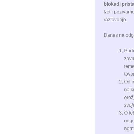
blokadi prist
ladji pozivamo
raztovorijo.
Danes na odgo
Prid
zavr
teme
tovo
Od i
najk
orož
svoj
O te
odgo
norm