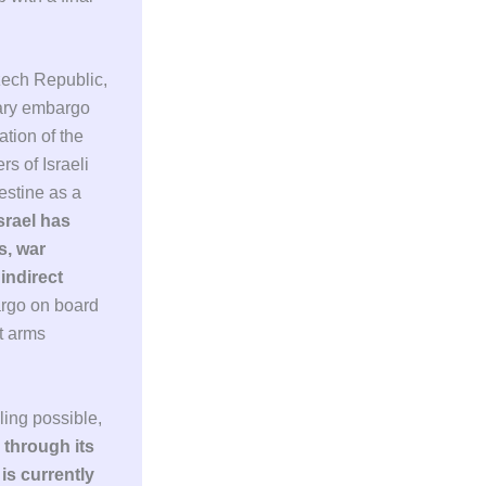
Czech Republic,
tary embargo
ation of the
s of Israeli
estine as a
srael has
s, war
indirect
argo on board
st arms
ling possible,
 through its
 is currently