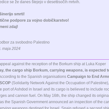
edice se že danes štejejo v desettisočih mrtvih.
nerijo smrti!
tične podpore za vojno dobičkarstvo!
meni zdaj!
 odbor za svobodno Palestino
0. maja 2024
t appeal against the reception of the Borkum ship at Luka Koper
, the cargo ship Borkum, carrying weapons, is expected t
ccording to the Spanish organisations
Campaign to End Arms
SCOP
(Solidarity Network Against the Occupation of Palestine), 
he port of Ashdod in Israel and its cargo is believed to include ro
ges and cannon fuel. On May 16th, the ship changed its origina
 as the Spanish Government announced an inspection of the ca
arrying weapons destined for Israel. Spain refused a second ship