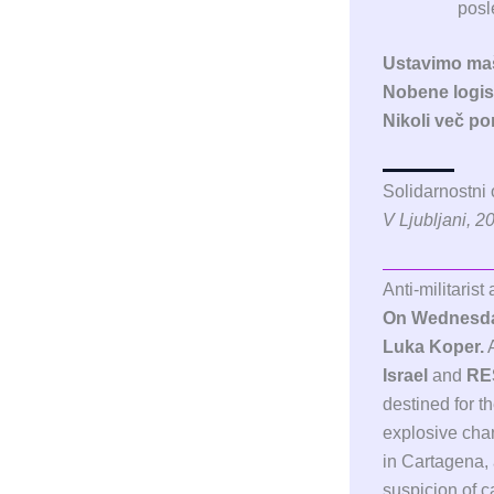
posl
Ustavimo maši
Nobene logis
Nikoli več po
Solidarnostni
V Ljubljani, 2
Anti-militaris
On Wednesday
Luka Koper.
A
Israel
and
RE
destined for t
explosive char
in Cartagena,
suspicion of c