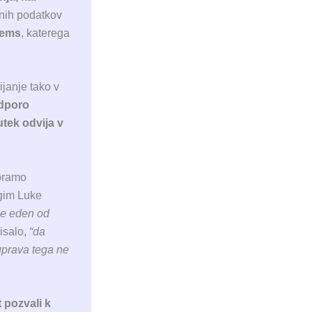
nih podatkov
tems
, katerega
janje tako v
odporo
utek odvija v
moramo
ugim Luke
le eden od
pisalo,
“da
uprava tega ne
 pozvali k