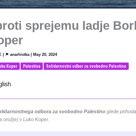
proti sprejemu ladje Bo
oper
E
| ⚑
anarhistka
|
May 20, 2024
uka Koper
Palestina
Solidarnostni odbor za svobodno Palestino
glish
olidarnostnega odbora za svobodno Palestino
glede prihoda
a orožje) v Luko Koper.