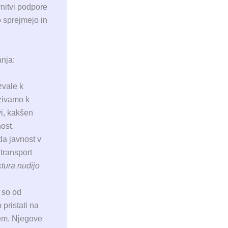
nitvi podpore
o sprejmejo in
nja:
zvale k
ozivamo k
i, kakšen
ost.
da javnost v
 transport
ktura nudijo
 so od
pristati na
jem. Njegove