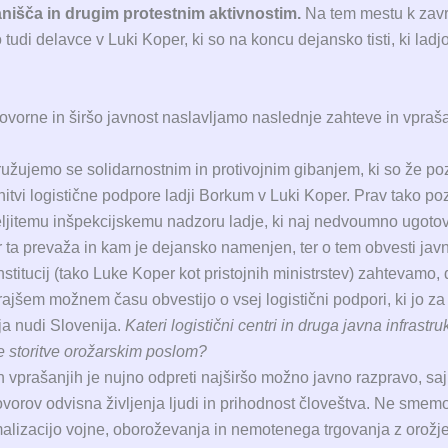
anišča in drugim protestnim aktivnostim.
Na tem mestu k zavr
 tudi delavce v Luki Koper, ki so na koncu dejansko tisti, ki ladj
vorne in širšo javnost naslavljamo naslednje zahteve in vpraša
ružujemo se solidarnostnim in protivojnim gibanjem, ki so že po
nitvi logistične podpore ladji Borkum v Luki Koper. Prav tako p
ljitemu inšpekcijskemu nadzoru ladje, ki naj nedvoumno ugotov
r ta prevaža in kam je dejansko namenjen, ter o tem obvesti javn
nstitucij (tako Luke Koper kot pristojnih ministrstev) zahtevamo, 
rajšem možnem času obvestijo o vsej logistični podpori, ki jo za
ja nudi Slovenija.
Kateri logistični centri in druga javna infrastru
e storitve orožarskim poslom?
h vprašanjih je nujno odpreti najširšo možno javno razpravo, saj
vorov odvisna življenja ljudi in prihodnost človeštva. Ne smemo 
alizacijo vojne, oboroževanja in nemotenega trgovanja z orož