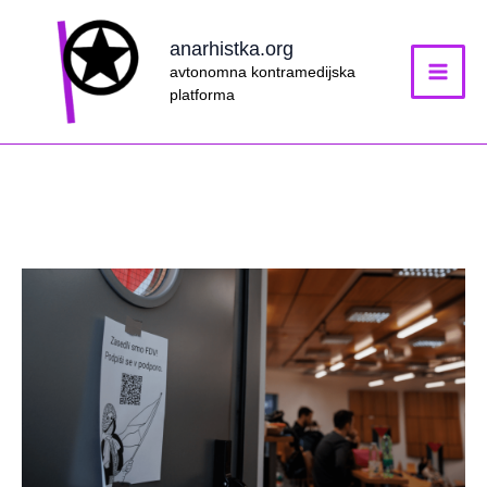
Skip
to
anarhistka.org
content
avtonomna kontramedijska
platforma