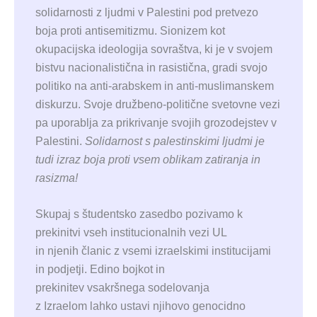
solidarnosti z ljudmi v Palestini pod pretvezo
boja proti antisemitizmu. Sionizem kot
okupacijska ideologija sovraštva, ki je v svojem
bistvu nacionalistična in rasistična, gradi svojo
politiko na anti-arabskem in anti-muslimanskem
diskurzu. Svoje družbeno-politične svetovne vezi
pa uporablja za prikrivanje svojih grozodejstev v
Palestini.
Solidarnost s palestinskimi ljudmi je
tudi izraz boja proti vsem oblikam zatiranja in
rasizma!
Skupaj s študentsko zasedbo pozivamo k
prekinitvi vseh institucionalnih vezi UL
in njenih članic z vsemi izraelskimi institucijami
in podjetji. Edino bojkot in
prekinitev vsakršnega sodelovanja
z Izraelom lahko ustavi njihovo genocidno