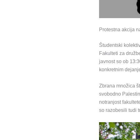
Protestna akcija 
Študentski kolekti
Fakulteti za družb
javnost so ob 13:3
konkretnim dejanje
Zbrana množica štud
svobodno Palestino,
notranjost fakulte
so razobesili tudi 