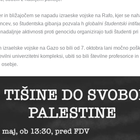
er in bližajočem se napadu izraeske vojske na Rafo, kjer se nah
incev, so študentska gibanja pozvala h
globalni študentski intifa
nadaljnje aktivnosti proti genocidu organizirajo tudi študenti pri
 izraelske vojske na Gazo so bili od 7. oktobra lani močno pošk
ilni univerzitetni kompleksi, ubiti so bili številne profesorice in 
o osebje.