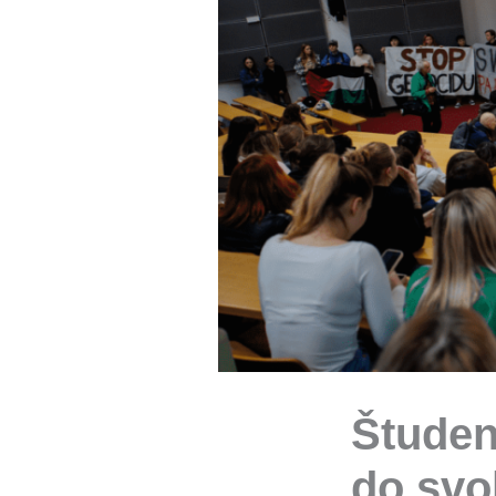
Študen
do svo