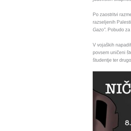
Po zaostritvi razm
razseljenih Palest
Gazo”
. Pobudo za 
V vojaških napadih
povsem uničeni štev
študentje ter drug