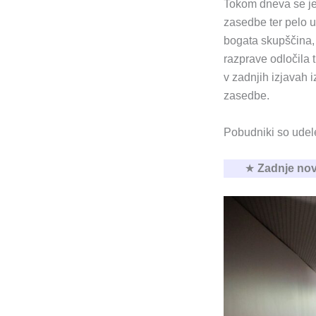
Tokom dneva se je v
zasedbe ter pelo 
bogata skupščina, 
razprave odločila
v zadnjih izjavah i
zasedbe.
Pobudniki so udele
★
Zadnje nov