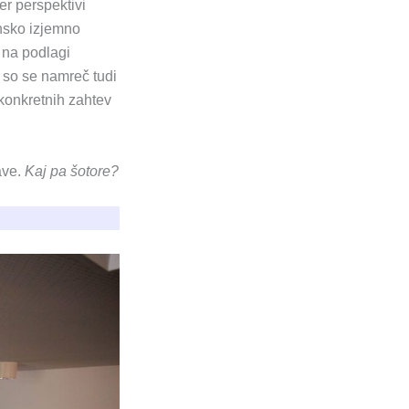
er perspektivi
insko izjemno
e na podlagi
 so se namreč tudi
 konkretnih zahtev
ave.
Kaj pa šotore?