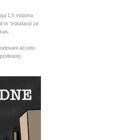
aja 1,5 milijona
di
in
“eskalaciji za
 nas.
odovani ali celo
profesorji,