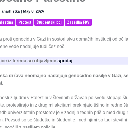
⚑
anarhistka
|
May 8, 2024
alestina
Protest
Študentski boj
Zasedba FDV
proti genocidu v Gazi in sostorilstvu domačih institucij odloči
ene vede nadaljuje tudi čez noč
ice iz terena so objavljene
spodaj
ska država neomajno nadaljuje genocidno nasilje v Gazi, se
i.
nosti z ljudmi v Palestini v številnih državah po svetu stopajo š
te, protestirajo in z drugimi akcijami prekinjajo tišino in redne š
b univerzitetnih prostorov je v zadnjih tednih prišlo med drugi
 Povsod so se študetke in študentje, med njimi so tudi številni 
, soočili z nasiljem policije.