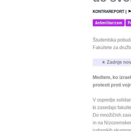
KONTRAREPORT
| 
Antimilitarizem
P
Študentska pobuda 
Fakultete za družb
★
Zadnje nov
Medtem, ko izrael
protesti proti vojn
V ospredje solidar
ki zasedajo fakulte
Do množičnih zased
in na Nizozemskem.
judovskih skupnosti