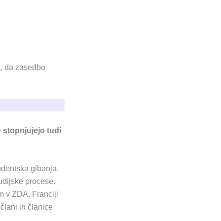
la, da zasedbo
 stopnjujejo tudi
tudentska gibanja,
tudijske procese.
m v ZDA, Franciji
člani in članice