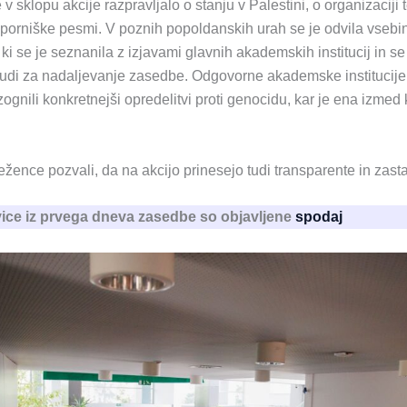
 sklopu akcije razpravljalo o stanju v Palestini, o organizaciji t
uporniške pesmi. V poznih popoldanskih urah se je odvila vseb
ki se je seznanila z izjavami glavnih akademskih institucij in s
 tudi za nadaljevanje zasedbe. Odgovorne akademske institucije
zognili konkretnejši opredelitvi proti genocidu, kar je ena izmed
žence pozvali, da na akcijo prinesejo tudi transparente in zast
ice iz prvega dneva zasedbe so objavljene
spodaj