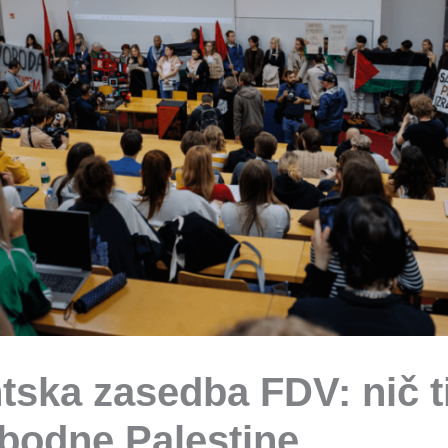
tska zasedba FDV: nič t
bodne Palestine