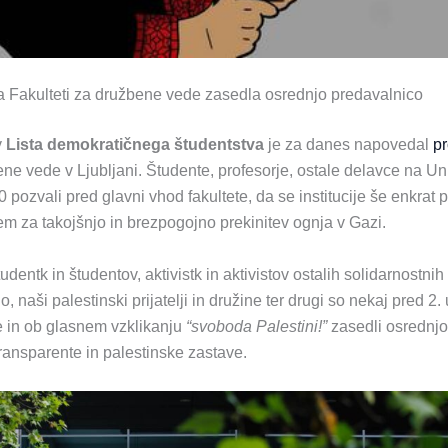
na Fakulteti za družbene vede zasedla osrednjo predavalnico
v
Lista demokratičnega študentstva
je za danes napovedal
pr
ene vede v Ljubljani. Študente, profesorje, ostale delavce na Uni
0 pozvali pred glavni vhod fakultete, da se institucije še enkrat
m za takojšnjo in brezpogojno prekinitev ognja v Gazi.
entk in študentov, aktivistk in aktivistov ostalih solidarnostnih
 naši palestinski prijatelji in družine ter drugi so nekaj pred 2. u
te in ob glasnem vzklikanju
“svoboda Palestini!”
zasedli osrednjo
transparente in palestinske zastave.