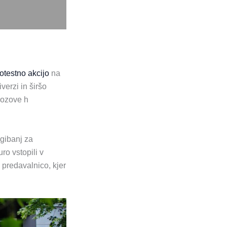
otestno akcijo
na
verzi in širšo
 pozove h
 gibanj za
ro vstopili v
 predavalnico, kjer