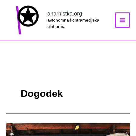
Skip
to
anarhistka.org
content
avtonomna kontramedijska
platforma
Dogodek