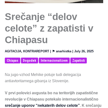
Srečanje “delov
celote” z zapatisti v
Chiapasu
AGITACIJA
,
KONTRAREPORT
| ⚑
anarhistka
|
July 26, 2025
Chiapas
Dogodek
Internacionalizem
Zapatisti
Na jugo-vzhod Mehike potuje tudi delegacija
antiavtoritarnega gibanja iz Slovenije.
V prvi polovici avgusta bo na teritorijih zapatistične
revolucije v Chiapasu potekalo internacionalistično
srečanje uporov “nekaterih delov celote”
. K srečanju