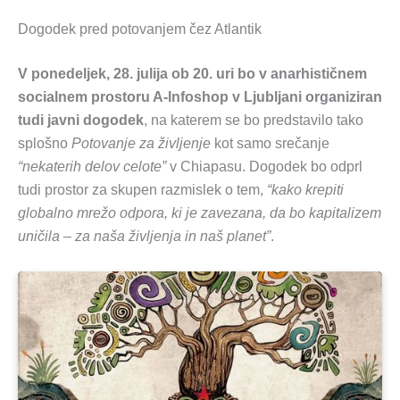
Dogodek pred potovanjem čez Atlantik
V ponedeljek, 28. julija ob 20. uri bo v anarhističnem
socialnem prostoru A-Infoshop v Ljubljani organiziran
tudi javni dogodek
, na katerem se bo predstavilo tako
splošno
Potovanje za življenje
kot samo srečanje
“nekaterih delov celote”
v Chiapasu. Dogodek bo odprl
tudi prostor za skupen razmislek o tem,
“kako krepiti
globalno mrežo odpora, ki je zavezana, da bo kapitalizem
uničila – za naša življenja in naš planet”
.