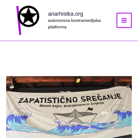
Skip
to
anarhistka.org
content
avtonomna kontramedijska
platforma