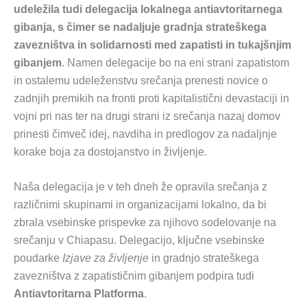
udeležila tudi delegacija lokalnega antiavtoritarnega
gibanja, s čimer se nadaljuje gradnja strateškega
zavezništva in solidarnosti med zapatisti in tukajšnjim
gibanjem
. Namen delegacije bo na eni strani zapatistom
in ostalemu udeleženstvu srečanja prenesti novice o
zadnjih premikih na fronti proti kapitalistični devastaciji in
vojni pri nas ter na drugi strani iz srečanja nazaj domov
prinesti čimveč idej, navdiha in predlogov za nadaljnje
korake boja za dostojanstvo in življenje.
Naša delegacija je v teh dneh že opravila srečanja z
različnimi skupinami in organizacijami lokalno, da bi
zbrala vsebinske prispevke za njihovo sodelovanje na
srečanju v Chiapasu. Delegacijo, ključne vsebinske
poudarke
Izjave za življenje
in gradnjo strateškega
zavezništva z zapatističnim gibanjem podpira tudi
Antiavtoritarna Platforma
.