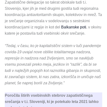
Zapatistične delegacije so takrat obiskale tudi t.i.
Slovenijo, kjer jih je med drugimi gostila tudi regionalna
koordinacija antiavtoritarnih skupin, kolektivov in mrež. Ta
je srečanje organizirala v sodelovanju s sestrskimi
koordinacijami iz regije in kot del
Balkanske poti
, v okviru
katere je postavila tudi vsebinski okvir srečanje.
“Tedaj, v času, ko je kapitalistični sistem v luči pandemije
covida-19 uvajal nove oblike totalitarnega nadzora,
represije in nadzora nad življenjem, smo se navkljub
vsemu povezali preko meja, jezikov in “razlik”, da bi se
tudi v najtežjih pogojih kot raznolika gibanja in skupnosti,
ki zavračajo sistem, ki nas zatira, izkorišča in uničuje naš
planet, še naprej borili za življenje.”
Poročila štirih vsebinskih stebrov zapatističnega
srečanja v t.i. Sloveniji, ki je potekalo leta 2021 lahko