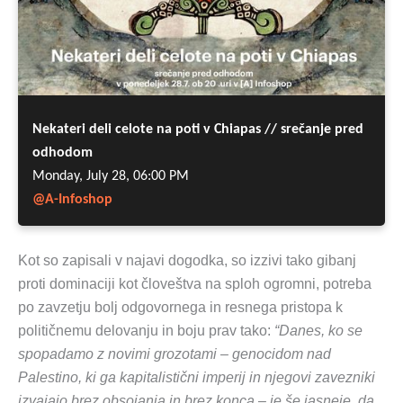
Kot so zapisali v najavi dogodka, so izzivi tako gibanj
proti dominaciji kot človeštva na sploh ogromni, potreba
po zavzetju bolj odgovornega in resnega pristopa k
političnemu delovanju in boju prav tako:
“Danes, ko se
spopadamo z novimi grozotami – genocidom nad
Palestino, ki ga kapitalistični imperij in njegovi zavezniki
izvajajo brez obsojanja in brez konca – je še jasneje, da