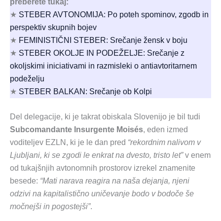
preberete tukaj:
★
STEBER AVTONOMIJA: Po poteh spominov, zgodb in
perspektiv skupnih bojev
★
FEMINISTIČNI STEBER: Srečanje žensk v boju
★
STEBER OKOLJE IN PODEŽELJE: Srečanje z
okoljskimi iniciativami in razmisleki o antiavtoritarnem
podeželju
★
STEBER BALKAN: Srečanje ob Kolpi
Del delegacije, ki je takrat obiskala Slovenijo je bil tudi
Subcomandante Insurgente Moisés
, eden izmed
voditeljev EZLN, ki je le dan pred
“rekordnim nalivom v
Ljubljani, ki se zgodi le enkrat na dvesto, tristo let”
v enem
od tukajšnjih avtonomnih prostorov izrekel znamenite
besede:
“Mati narava reagira na naša dejanja, njeni
odzivi na kapitalistično uničevanje bodo v bodoče še
močnejši in pogostejši”
.