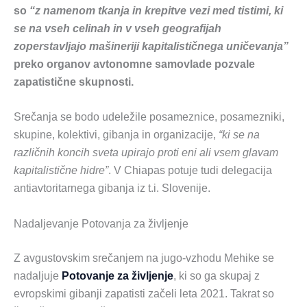
so
“z namenom tkanja in krepitve vezi med tistimi, ki
se na vseh celinah in v vseh geografijah
zoperstavljajo mašineriji kapitalističnega uničevanja”
preko organov avtonomne samovlade pozvale
zapatistične skupnosti.
Srečanja se bodo udeležile posameznice, posamezniki,
skupine, kolektivi, gibanja in organizacije,
“ki se na
različnih koncih sveta upirajo proti eni ali vsem glavam
kapitalistične hidre”
. V Chiapas potuje tudi delegacija
antiavtoritarnega gibanja iz t.i. Slovenije.
Nadaljevanje Potovanja za življenje
Z avgustovskim srečanjem na jugo-vzhodu Mehike se
nadaljuje
Potovanje za življenje
, ki so ga skupaj z
evropskimi gibanji zapatisti začeli leta 2021. Takrat so