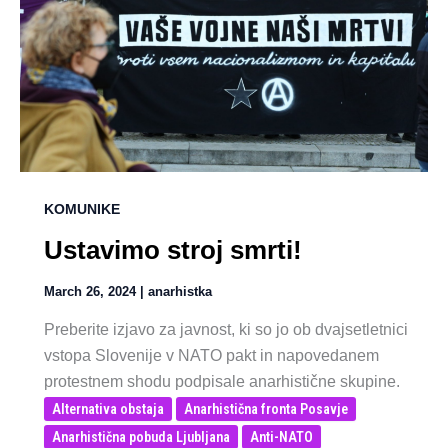
KOMUNIKE
Ustavimo stroj smrti!
March 26, 2024
|
anarhistka
Preberite izjavo za javnost, ki so jo ob dvajsetletnici
vstopa Slovenije v NATO pakt in napovedanem
protestnem shodu podpisale anarhistične skupine.
Alternativa obstaja
Anarhistična fronta Posavje
Anarhistična pobuda Ljubljana
Anti-NATO