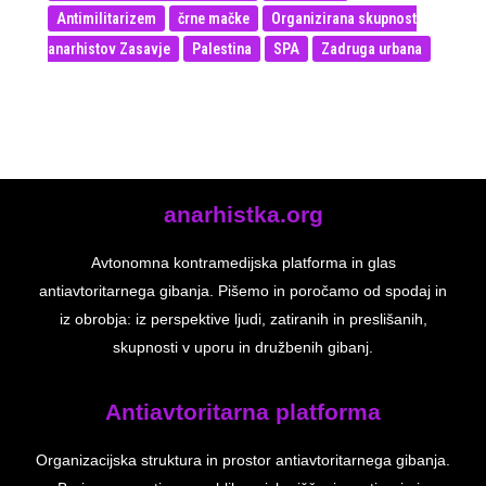
Antimilitarizem
črne mačke
Organizirana skupnost
anarhistov Zasavje
Palestina
SPA
Zadruga urbana
anarhistka.org
Avtonomna kontramedijska platforma in glas
antiavtoritarnega gibanja. Pišemo in poročamo od spodaj in
iz obrobja: iz perspektive ljudi, zatiranih in preslišanih,
skupnosti v uporu in družbenih gibanj.
Antiavtoritarna platforma
Organizacijska struktura in prostor antiavtoritarnega gibanja.