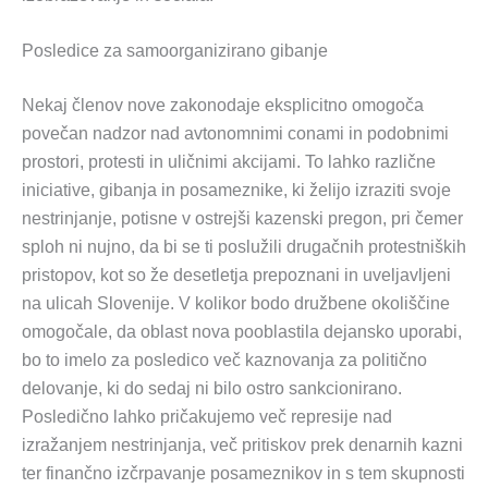
Posledice za samoorganizirano gibanje
Nekaj členov nove zakonodaje eksplicitno omogoča
povečan nadzor nad avtonomnimi conami in podobnimi
prostori, protesti in uličnimi akcijami. To lahko različne
iniciative, gibanja in posameznike, ki želijo izraziti svoje
nestrinjanje, potisne v ostrejši kazenski pregon, pri čemer
sploh ni nujno, da bi se ti poslužili drugačnih protestniških
pristopov, kot so že desetletja prepoznani in uveljavljeni
na ulicah Slovenije. V kolikor bodo družbene okoliščine
omogočale, da oblast nova pooblastila dejansko uporabi,
bo to imelo za posledico več kaznovanja za politično
delovanje, ki do sedaj ni bilo ostro sankcionirano.
Posledično lahko pričakujemo več represije nad
izražanjem nestrinjanja, več pritiskov prek denarnih kazni
ter finančno izčrpavanje posameznikov in s tem skupnosti