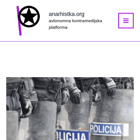
Skip
to
anarhistka.org
content
avtonomna kontramedijska
platforma