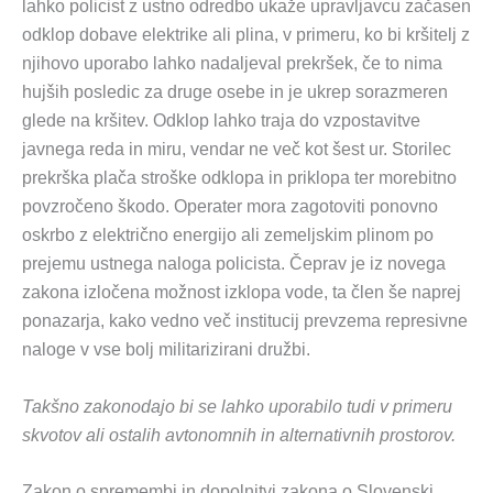
lahko policist z ustno odredbo ukaže upravljavcu začasen
odklop dobave elektrike ali plina, v primeru, ko bi kršitelj z
njihovo uporabo lahko nadaljeval prekršek, če to nima
hujših posledic za druge osebe in je ukrep sorazmeren
glede na kršitev. Odklop lahko traja do vzpostavitve
javnega reda in miru, vendar ne več kot šest ur. Storilec
prekrška plača stroške odklopa in priklopa ter morebitno
povzročeno škodo. Operater mora zagotoviti ponovno
oskrbo z električno energijo ali zemeljskim plinom po
prejemu ustnega naloga policista. Čeprav je iz novega
zakona izločena možnost izklopa vode, ta člen še naprej
ponazarja, kako vedno več institucij prevzema represivne
naloge v vse bolj militarizirani družbi.
Takšno zakonodajo bi se lahko uporabilo tudi v primeru
skvotov ali ostalih avtonomnih in alternativnih prostorov.
Zakon o spremembi in dopolnitvi zakona o Slovenski