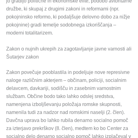
jo gradijo politične in ekonomske elite, podobo avtoritarne
družbe, ki skupaj z drugimi zakoni in reformami (npr.
pokojninsko reformo, ki podaljšuje delovno dobo za nižje
pokojnine) gradi temelje sodobnega izkoriščanja –
moderni totalitarizem.
Zakon o nujnih ukrepih za zagotavljanje javne varnosti ali
Šutarjev zakon
Zakon povečuje pooblastila in podeljuje nove represivne
naloge različnim akterjem – občinam, policiji, socialnim
delavcem, davkariji, sodišču in zasebnim varnostnim
službam. Občine bodo tako lahko odslej sredstva,
namenjena izboljševanju položaja romske skupnosti,
namenila tudi za nadzor nad romskimi naselji (2. člen).
Davčna uprava bo lahko rubila denarno socialno pomoč
za izterjavo prekrškov (8. člen), medtem ko bo Center za
socialno delo denarno socialno pomoč lahko izplačeval v