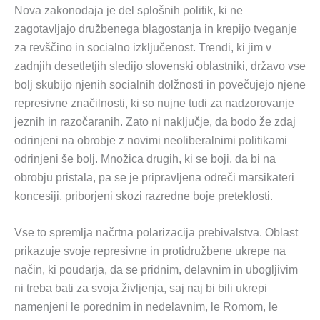
Nova zakonodaja je del splošnih politik, ki ne
zagotavljajo družbenega blagostanja in krepijo tveganje
za revščino in socialno izključenost. Trendi, ki jim v
zadnjih desetletjih sledijo slovenski oblastniki, državo vse
bolj skubijo njenih socialnih dolžnosti in povečujejo njene
represivne značilnosti, ki so nujne tudi za nadzorovanje
jeznih in razočaranih. Zato ni naključje, da bodo že zdaj
odrinjeni na obrobje z novimi neoliberalnimi politikami
odrinjeni še bolj. Množica drugih, ki se boji, da bi na
obrobju pristala, pa se je pripravljena odreči marsikateri
koncesiji, priborjeni skozi razredne boje preteklosti.
Vse to spremlja načrtna polarizacija prebivalstva. Oblast
prikazuje svoje represivne in protidružbene ukrepe na
način, ki poudarja, da se pridnim, delavnim in ubogljivim
ni treba bati za svoja življenja, saj naj bi bili ukrepi
namenjeni le porednim in nedelavnim, le Romom, le