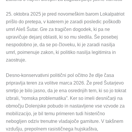
25. oktobra 2025 je pred novomeškim barom Lokalpatriot
prišlo do pretepa, v katerem je zaradi posledic poškodb
umrl Aleš Šutar. Gre za tragičen dogodek, ki pa ne
upravičuje dejanj oblasti, ki so mu sledila. Še posebej
nespodobno je, da se po človeku, ki je zaradi nasilja
umrl, poimenuje zakon, ki politiko nasilja legitimira in
zaostruje.
Desno-konservativni politični pol očitno že dlje časa
pripravlja teren za volitve marca 2026. Že pred Šutarjevo
smrtjo je bilo jasno, da je ena osrednjih tem, ki so jo tokrat
izbrali, “romska problematika”. Ker so imeli desničarji na
območju Dolenjske pobudo in nastavljene vse vzvode za
mobilizacijo, je bil temu primeren tudi histerično
nebogljen odziv trenutne vladajoče garniture. V takšnem
vzdušju, prepolnem rasističnega hujskaštva,