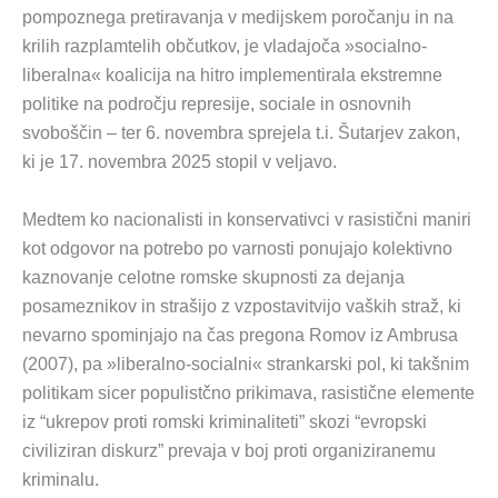
pompoznega pretiravanja v medijskem poročanju in na
krilih razplamtelih občutkov, je vladajoča »socialno-
liberalna« koalicija na hitro implementirala ekstremne
politike na področju represije, sociale in osnovnih
svoboščin – ter 6. novembra sprejela t.i. Šutarjev zakon,
ki je 17. novembra 2025 stopil v veljavo.
Medtem ko nacionalisti in konservativci v rasistični maniri
kot odgovor na potrebo po varnosti ponujajo kolektivno
kaznovanje celotne romske skupnosti za dejanja
posameznikov in strašijo z vzpostavitvijo vaških straž, ki
nevarno spominjajo na čas pregona Romov iz Ambrusa
(2007), pa »liberalno-socialni« strankarski pol, ki takšnim
politikam sicer populistčno prikimava, rasistične elemente
iz “ukrepov proti romski kriminaliteti” skozi “evropski
civiliziran diskurz” prevaja v boj proti organiziranemu
kriminalu.