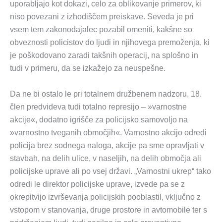
uporabljajo kot dokazi, celo za oblikovanje primerov, ki
niso povezani z izhodiščem preiskave. Seveda je pri
vsem tem zakonodajalec pozabil omeniti, kakšne so
obveznosti policistov do ljudi in njihovega premoženja, ki
je poškodovano zaradi takšnih operacij, na splošno in
tudi v primeru, da se izkažejo za neuspešne.
Da ne bi ostalo le pri totalnem družbenem nadzoru, 18.
člen predvideva tudi totalno represijo – »varnostne
akcije«, dodatno igrišče za policijsko samovoljo na
»varnostno tveganih območjih«. Varnostno akcijo odredi
policija brez sodnega naloga, akcije pa sme opravljati v
stavbah, na delih ulice, v naseljih, na delih območja ali
policijske uprave ali po vsej državi. „Varnostni ukrep“ tako
odredi le direktor policijske uprave, izvede pa se z
okrepitvijo izvrševanja policijskih pooblastil, vključno z
vstopom v stanovanja, druge prostore in avtomobile ter s