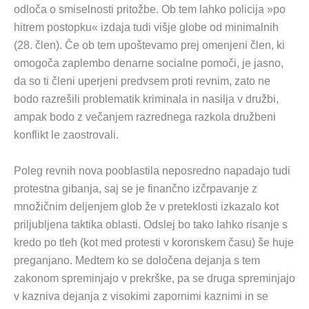
odloča o smiselnosti pritožbe. Ob tem lahko policija »po
hitrem postopku« izdaja tudi višje globe od minimalnih
(28. člen). Če ob tem upoštevamo prej omenjeni člen, ki
omogoča zaplembo denarne socialne pomoči, je jasno,
da so ti členi uperjeni predvsem proti revnim, zato ne
bodo razrešili problematik kriminala in nasilja v družbi,
ampak bodo z večanjem razrednega razkola družbeni
konflikt le zaostrovali.
Poleg revnih nova pooblastila neposredno napadajo tudi
protestna gibanja, saj se je finančno izčrpavanje z
množičnim deljenjem glob že v preteklosti izkazalo kot
priljubljena taktika oblasti. Odslej bo tako lahko risanje s
kredo po tleh (kot med protesti v koronskem času) še huje
preganjano. Medtem ko se določena dejanja s tem
zakonom spreminjajo v prekrške, pa se druga spreminjajo
v kazniva dejanja z visokimi zapornimi kaznimi in se