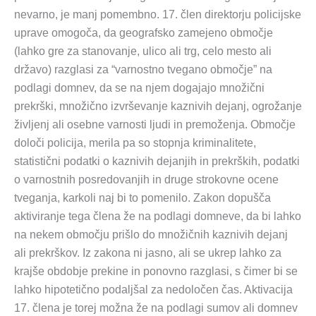
nevarno, je manj pomembno. 17. člen direktorju policijske
uprave omogoča, da geografsko zamejeno območje
(lahko gre za stanovanje, ulico ali trg, celo mesto ali
državo) razglasi za “varnostno tvegano območje” na
podlagi domnev, da se na njem dogajajo množični
prekrški, množično izvrševanje kaznivih dejanj, ogrožanje
življenj ali osebne varnosti ljudi in premoženja. Območje
določi policija, merila pa so stopnja kriminalitete,
statistični podatki o kaznivih dejanjih in prekrških, podatki
o varnostnih posredovanjih in druge strokovne ocene
tveganja, karkoli naj bi to pomenilo. Zakon dopušča
aktiviranje tega člena že na podlagi domneve, da bi lahko
na nekem območju prišlo do množičnih kaznivih dejanj
ali prekrškov. Iz zakona ni jasno, ali se ukrep lahko za
krajše obdobje prekine in ponovno razglasi, s čimer bi se
lahko hipotetično podaljšal za nedoločen čas. Aktivacija
17. člena je torej možna že na podlagi sumov ali domnev