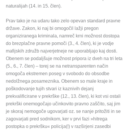
naturalijah (14. in 15. člen).
Prav tako je na udaru tako zelo opevan standard pravne
države. Zakon, ki naj bi omogočil lažji pregon
organiziranega kriminala, namreč krni možnost dostopa
do brezplačne pravne pomoči (3., 4. člen), ki je vodje
mafijskih združb najverjetneje ne uporabljajo kaj dosti.
Obenem se podaljšuje možnost pripora iz dveh na tri leta
(5., 6., 7. člen) – torej se na netransparenten način
omogoča ekstremen poseg v svobodo do obsodbe
nedolžnega posameznika. Obenem so male kraje in
poškodovanje tujih stvari iz kaznivih dejanj
prekvalificirane v prekrške (12., 13. člen), ki kot vsi ostali
prekrški onemogočajo učinkovito pravno zaščito, saj jim
je skoraj nemogoče ugovarjati oz. se nanje pritožiti in se
zagovarjati pred sodnikom, ker v prvi fazi »hitrega
postopka o prekršku« policija(!) v razširjeni zasedbi