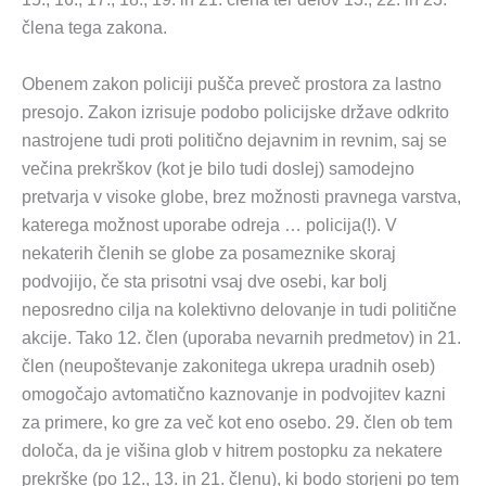
člena tega zakona.
Obenem zakon policiji pušča preveč prostora za lastno
presojo. Zakon izrisuje podobo policijske države odkrito
nastrojene tudi proti politično dejavnim in revnim, saj se
večina prekrškov (kot je bilo tudi doslej) samodejno
pretvarja v visoke globe, brez možnosti pravnega varstva,
katerega možnost uporabe odreja … policija(!). V
nekaterih členih se globe za posameznike skoraj
podvojijo, če sta prisotni vsaj dve osebi, kar bolj
neposredno cilja na kolektivno delovanje in tudi politične
akcije. Tako 12. člen (uporaba nevarnih predmetov) in 21.
člen (neupoštevanje zakonitega ukrepa uradnih oseb)
omogočajo avtomatično kaznovanje in podvojitev kazni
za primere, ko gre za več kot eno osebo. 29. člen ob tem
določa, da je višina glob v hitrem postopku za nekatere
prekrške (po 12., 13. in 21. členu), ki bodo storjeni po tem