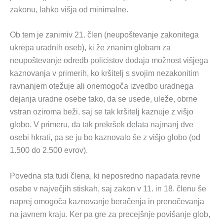
zakonu, lahko višja od minimalne.
Ob tem je zanimiv 21. člen (neupoštevanje zakonitega
ukrepa uradnih oseb), ki že znanim globam za
neupoštevanje odredb policistov dodaja možnost višjega
kaznovanja v primerih, ko kršitelj s svojim nezakonitim
ravnanjem otežuje ali onemogoča izvedbo uradnega
dejanja uradne osebe tako, da se usede, uleže, obrne
vstran oziroma beži, saj se tak kršitelj kaznuje z višjo
globo. V primeru, da tak prekršek delata najmanj dve
osebi hkrati, pa se ju bo kaznovalo še z višjo globo (od
1.500 do 2.500 evrov).
Povedna sta tudi člena, ki neposredno napadata revne
osebe v največjih stiskah, saj zakon v 11. in 18. členu še
naprej omogoča kaznovanje beračenja in prenočevanja
na javnem kraju. Ker pa gre za precejšnje povišanje glob,