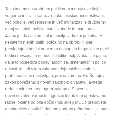
Tako imamo na uradnem političnem meniju dve liniji –
vulgarno in civilizirano, z enako fašistoidnimi rešitvami:
več policije, več represije in več militarizacije družbe ter
manj socialnih politik, manj svobode in manj pravic.
Jasno je, da sta kriminal in nasilje v družbi prisotna. V
nekaterih njenih delih, običajno na obrobjih, kjer
prevladujejo bodisi nebrzdan dostop do bogastva in moči
bodisi revščina in nemoč, še toliko bolj. A hkrati je jasno,
da je to posledica ponavljajočih se, sistematičnih politik
oblasti, ki tudi s tem zakonom dejanskih socialnih
problematik ne naslavljajo, prej nasprotno. Ko Šutarjev
zakon povežemo z novim zakonom o varstvu javnega
reda in miru ter predlogom zakona o Slovenski
obveščevalno-varnostni agenciji ter ob tem upoštevamo
razne lokalne odloke občin (npr. sklep MOL o prepovedi
glasbenikov na ulici), dobimo podobo prihodnosti, ki nam