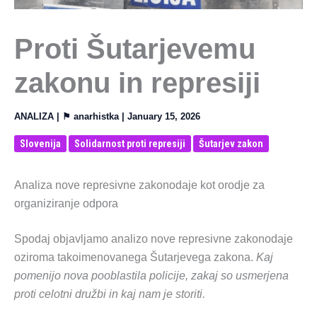
Proti Šutarjevemu
zakonu in represiji
ANALIZA
| ⚑
anarhistka
|
January 15, 2026
Slovenija
Solidarnost proti represiji
Šutarjev zakon
Analiza nove represivne zakonodaje kot orodje za
organiziranje odpora
Spodaj objavljamo analizo nove represivne zakonodaje
oziroma takoimenovanega Šutarjevega zakona.
Kaj
pomenijo nova pooblastila policije, zakaj so usmerjena
proti celotni družbi in kaj nam je storiti.