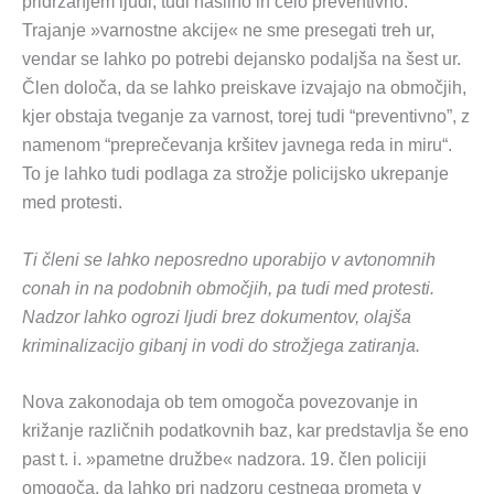
pridržanjem ljudi, tudi nasilno in celo preventivno.
Trajanje »varnostne akcije« ne sme presegati treh ur,
vendar se lahko po potrebi dejansko podaljša na šest ur.
Člen določa, da se lahko preiskave izvajajo na območjih,
kjer obstaja tveganje za varnost, torej tudi “preventivno”, z
namenom “preprečevanja kršitev javnega reda in miru“.
To je lahko tudi podlaga za strožje policijsko ukrepanje
med protesti.
Ti členi se lahko neposredno uporabijo v avtonomnih
conah in na podobnih območjih, pa tudi med protesti.
Nadzor lahko ogrozi ljudi brez dokumentov, olajša
kriminalizacijo gibanj in vodi do strožjega zatiranja.
Nova zakonodaja ob tem omogoča povezovanje in
križanje različnih podatkovnih baz, kar predstavlja še eno
past t. i. »pametne družbe« nadzora. 19. člen policiji
omogoča, da lahko pri nadzoru cestnega prometa v