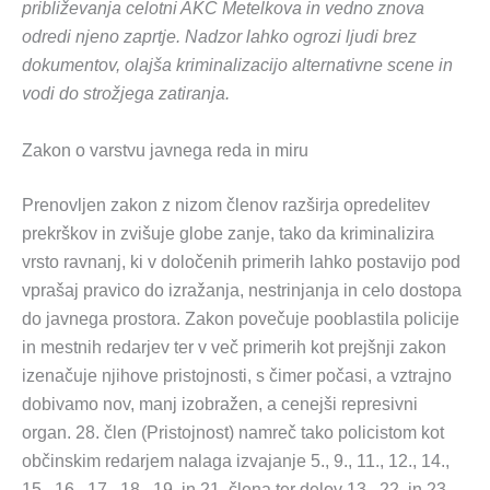
približevanja celotni AKC Metelkova in vedno znova
odredi njeno zaprtje. Nadzor lahko ogrozi ljudi brez
dokumentov, olajša kriminalizacijo alternativne scene in
vodi do strožjega zatiranja.
Zakon o varstvu javnega reda in miru
Prenovljen zakon z nizom členov razširja opredelitev
prekrškov in zvišuje globe zanje, tako da kriminalizira
vrsto ravnanj, ki v določenih primerih lahko postavijo pod
vprašaj pravico do izražanja, nestrinjanja in celo dostopa
do javnega prostora. Zakon povečuje pooblastila policije
in mestnih redarjev ter v več primerih kot prejšnji zakon
izenačuje njihove pristojnosti, s čimer počasi, a vztrajno
dobivamo nov, manj izobražen, a cenejši represivni
organ. 28. člen (Pristojnost) namreč tako policistom kot
občinskim redarjem nalaga izvajanje 5., 9., 11., 12., 14.,
15., 16., 17., 18., 19. in 21. člena ter delov 13., 22. in 23.