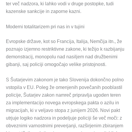
ter več nadzora, ki lahko vodi v druge postopke, tudi
kazenske sankcije in zaporne kazni.
Moderni totalitarizem pri nas in v tujini
Evropske države, kot so Francija, Italija, Nemčija itn., že
poznajo izjemno restriktivne zakone, ki težijo k razbijanju
demonstracij, monopolu nad nasiljem nad družbenimi
gibanji, saj policiji omogočajo velike pristojnosti.
S Šutarjevim zakonom je tako Slovenija dokončno polno
vstopila v EU. Poleg že omenjenih povečanih pooblastil
policije, Šutarjev zakon namreč pripravlja ugoden teren
za implementacijo novega evropskega pakta o azilu in
migracijah, ki v veljavo stopa z junijem 2026. Novi pakt
utrjuje logiko nadzora in podeljuje policiji še več moči: z
obveznimi varnostnimi preverjanji, razširjenim zbiranjem