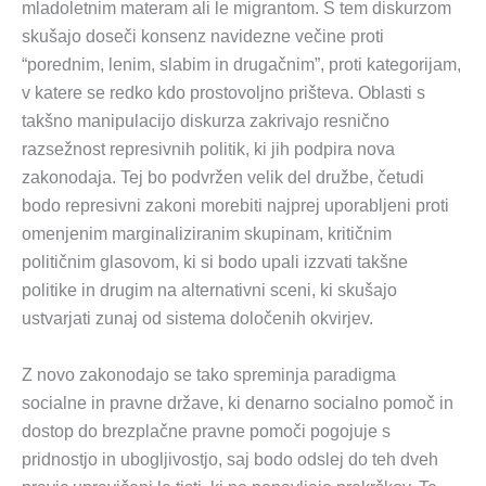
mladoletnim materam ali le migrantom. S tem diskurzom
skušajo doseči konsenz navidezne večine proti
“porednim, lenim, slabim in drugačnim”, proti kategorijam,
v katere se redko kdo prostovoljno prišteva. Oblasti s
takšno manipulacijo diskurza zakrivajo resnično
razsežnost represivnih politik, ki jih podpira nova
zakonodaja. Tej bo podvržen velik del družbe, četudi
bodo represivni zakoni morebiti najprej uporabljeni proti
omenjenim marginaliziranim skupinam, kritičnim
političnim glasovom, ki si bodo upali izzvati takšne
politike in drugim na alternativni sceni, ki skušajo
ustvarjati zunaj od sistema določenih okvirjev.
Z novo zakonodajo se tako spreminja paradigma
socialne in pravne države, ki denarno socialno pomoč in
dostop do brezplačne pravne pomoči pogojuje s
pridnostjo in ubogljivostjo, saj bodo odslej do teh dveh