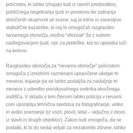
policistov, ki lahko izhajajo tudi iz rasnih predsodkov,
političnega targetiranja ljudi in prostorov ter zatiranja
določenih skupnosti ali scene, saj je trdne in zanesljive
statistične kazalnike, ki naj bi omogočali razglasitev
nevarnega območja, možno “sfrizirati” že z rednim
nadlegovanjem ljudi, npr. za prekrške, kot so uporaba luči
na kolesu.
Razglasitev območja za “nevarno območje” policistom
omogoča z izrednimi razmerami upravičene ukrepe tri
mesece, trajanje pa se lahko podaljša za nadaljnje tri
mesece z odredbo preiskovalnega sodnika okrožnega
sodišča. V skladu s tem členom lahko policija v nevarni
coni uporablja tehnična sredstva za fotografiranje, video
in avdio snemanje (iz vozil, plovil, letal – vključno z droni,
iz stavb in drugih objektov). Zakon tudi omogoča, da se
podatki, ki bi do sedaj veljali za nezakonito zbrane, lahko