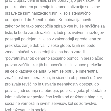
pravic upravičeni le tisti, ki ne ponavljajo prekrškov. Te
politike obenem pomenijo instrumentalizacijo socialne
države za kriminalizacijo tistih, ki so sistematično
odrinjeni od družbenih dobrin. Kombinacija novih
zakonov bo tako omogočila spiralo vse hujše revščine za
tiste, ki bodo zaradi različnih, tudi preživetvenih razlogov
posegali po dejanjih, ki so v zakonodaji opredeljena za
prekrške, zanje dobivali visoke globe, ki jih ne bodo
zmogli plačati, v naslednji fazi pa bodo zaradi
“povratništva” ob denarno socialno pomoč in brezplačno
pravno zaščito, kar jih bo povečini sililo v nove prekrške
ali celo kazniva dejanja. S tem se potrjuje inherentna
značilnost neoliberalizma, in sicer da ob pomoči države
proizvaja revščino in ustvarja neenakost v dostopu do
pravic, ljudi odrinja na obrobje, potiska v geta, jih dodatno
kriminalizira ter posledično izolira od družbene blaginje,
socialne varnosti in javnih servisov, kot so zdravstvo,
izobraževanje in sociala.