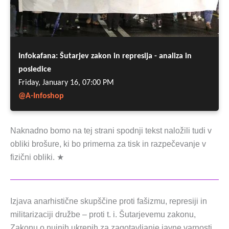
Naknadno bomo na tej strani spodnji tekst naložili tudi v
obliki brošure, ki bo primerna za tisk in razpečevanje v
fizični obliki. ★
Izjava anarhistične skupščine proti fašizmu, represiji in
militarizaciji družbe – proti t. i. Šutarjevemu zakonu,
Zakonu o nujnih ukrepih za zagotavljanje javne varnosti