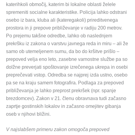
katerihkoli območij, katerim bi lokalne oblasti želele
spremeniti socialne karakteristike. Policija lahko odstrani
osebo iz bara, kluba ali (kateregakoli) prireditvenega
prostora in ji prepove približevanje v radiju 200 metrov.
Po prejemu takšne odredbe, lahko ob naslednjem
prekršku iz zakona o varstvu javnega reda in miru – ali že
samo ob utemeljenem sumu, da bo do kršitve prišlo –
prepoved velja eno leto, zasebne varnostne službe pa so
dolžne preverjati spoštovanje izrečenega ukrepa in osebi
preprečevati vstop. Odredba se najprej izda ustno, osebo
pa se na kraju samem fotografira. Podlaga za prepoved
približevanja je lahko preprost prekršek (npr. spanje
brezdomcev). Zakon v 21. členu obravnava tudi začasno
zaprtje gostinskih lokalov in začasno omejitev gibanja
oseb v njihovi bližini.
V najslabšem primeru zakon omogoča prepoved