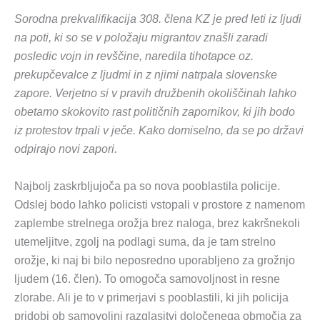
Sorodna prekvalifikacija 308. člena KZ je pred leti iz ljudi
na poti, ki so se v položaju migrantov znašli zaradi
posledic vojn in revščine, naredila tihotapce oz.
prekupčevalce z ljudmi in z njimi natrpala slovenske
zapore. Verjetno si v pravih družbenih okoliščinah lahko
obetamo skokovito rast političnih zapornikov, ki jih bodo
iz protestov trpali v ječe. Kako domiselno, da se po državi
odpirajo novi zapori.
Najbolj zaskrbljujoča pa so nova pooblastila policije.
Odslej bodo lahko policisti vstopali v prostore z namenom
zaplembe strelnega orožja brez naloga, brez kakršnekoli
utemeljitve, zgolj na podlagi suma, da je tam strelno
orožje, ki naj bi bilo neposredno uporabljeno za grožnjo
ljudem (16. člen). To omogoča samovoljnost in resne
zlorabe. Ali je to v primerjavi s pooblastili, ki jih policija
pridobi ob samovoljni razglasitvi določenega območja za