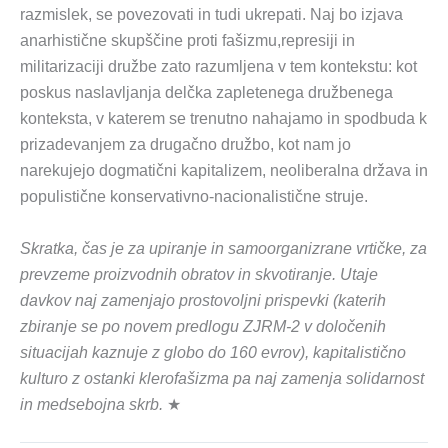
razmislek, se povezovati in tudi ukrepati. Naj bo izjava
anarhistične skupščine proti fašizmu,represiji in
militarizaciji družbe zato razumljena v tem kontekstu: kot
poskus naslavljanja delčka zapletenega družbenega
konteksta, v katerem se trenutno nahajamo in spodbuda k
prizadevanjem za drugačno družbo, kot nam jo
narekujejo dogmatični kapitalizem, neoliberalna država in
populistične konservativno-nacionalistične struje.
Skratka, čas je za upiranje in samoorganizrane vrtičke, za
prevzeme proizvodnih obratov in skvotiranje. Utaje
davkov naj zamenjajo prostovoljni prispevki (katerih
zbiranje se po novem predlogu ZJRM-2 v določenih
situacijah kaznuje z globo do 160 evrov), kapitalistično
kulturo z ostanki klerofašizma pa naj zamenja solidarnost
in medsebojna skrb.
★