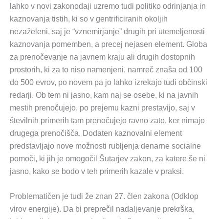
lahko v novi zakonodaji uzremo tudi politiko odrinjanja in
kaznovanja tistih, ki so v gentrificiranih okoljih
nezaželeni, saj je “vznemirjanje” drugih pri utemeljenosti
kaznovanja pomemben, a precej nejasen element. Globa
za prenočevanje na javnem kraju ali drugih dostopnih
prostorih, ki za to niso namenjeni, namreč znaša od 100
do 500 evrov, po novem pa jo lahko izrekajo tudi občinski
redarji. Ob tem ni jasno, kam naj se osebe, ki na javnih
mestih prenočujejo, po prejemu kazni prestavijo, saj v
številnih primerih tam prenočujejo ravno zato, ker nimajo
drugega prenočišča. Dodaten kaznovalni element
predstavljajo nove možnosti rubljenja denarne socialne
pomoči, ki jih je omogočil Šutarjev zakon, za katere še ni
jasno, kako se bodo v teh primerih kazale v praksi.
Problematičen je tudi že znan 27. člen zakona (Odklop
virov energije). Da bi preprečil nadaljevanje prekrška,