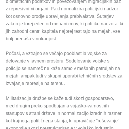
biometričnih podatkov in povezovanjem migracijskih baz
z represivnimi organi. Pakt normalizira policijski nadzor
kot osnovno orodje upravljanja prebivalstva. Šutarjev
zakon je torej eden od mehanizmov, ki politike nadzora, ki
jih zahodni centri kapitala najprej testirajo na mejah, vse
bolj prenaša v notranjost.
Počasi, a vztrajno se večajo pooblastila vojske za
delovanje v javnem prostoru. Sodelovanje vojske s
policijo se namreč ne kaže samo v mešanih patruljah na
mejah, ampak tudi v skupni uporabi tehničnih sredstev za
izvajanje represije na terenu.
Militarizacija družbe se kaže tudi skozi gospodarstvo,
med drugim preko spodbujanja vojaško-varnostnih
startupov s strani države in normalizacijo izrednih razmer
kot trajnega političnega stanja, ki upravičuje “reševanje”
ekonomije skozi prestrukturiranje v vojaško industrijo.