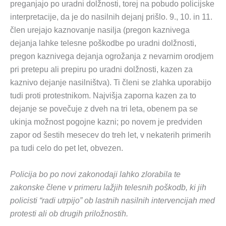
preganjajo po uradni dolžnosti, torej na pobudo policijske
interpretacije, da je do nasilnih dejanj prišlo. 9., 10. in 11.
člen urejajo kaznovanje nasilja (pregon kaznivega
dejanja lahke telesne poškodbe po uradni dolžnosti,
pregon kaznivega dejanja ogrožanja z nevarnim orodjem
pri pretepu ali prepiru po uradni dolžnosti, kazen za
kaznivo dejanje nasilništva). Ti členi se zlahka uporabijo
tudi proti protestnikom. Najvišja zaporna kazen za to
dejanje se povečuje z dveh na tri leta, obenem pa se
ukinja možnost pogojne kazni; po novem je predviden
zapor od šestih mesecev do treh let, v nekaterih primerih
pa tudi celo do pet let, obvezen.
Policija bo po novi zakonodaji lahko zlorabila te
zakonske člene v primeru lažjih telesnih poškodb, ki jih
policisti “radi utrpijo” ob lastnih nasilnih intervencijah med
protesti ali ob drugih priložnostih.