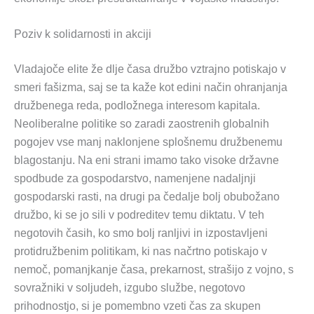
Poziv k solidarnosti in akciji
Vladajoče elite že dlje časa družbo vztrajno potiskajo v
smeri fašizma, saj se ta kaže kot edini način ohranjanja
družbenega reda, podložnega interesom kapitala.
Neoliberalne politike so zaradi zaostrenih globalnih
pogojev vse manj naklonjene splošnemu družbenemu
blagostanju. Na eni strani imamo tako visoke državne
spodbude za gospodarstvo, namenjene nadaljnji
gospodarski rasti, na drugi pa čedalje bolj obubožano
družbo, ki se jo sili v podreditev temu diktatu. V teh
negotovih časih, ko smo bolj ranljivi in izpostavljeni
protidružbenim politikam, ki nas načrtno potiskajo v
nemoč, pomanjkanje časa, prekarnost, strašijo z vojno, s
sovražniki v soljudeh, izgubo službe, negotovo
prihodnostjo, si je pomembno vzeti čas za skupen