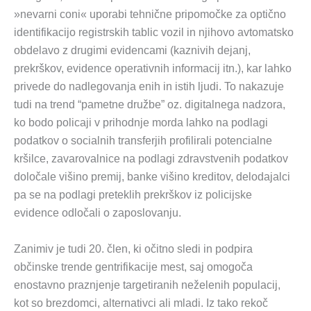
»nevarni coni« uporabi tehnične pripomočke za optično
identifikacijo registrskih tablic vozil in njihovo avtomatsko
obdelavo z drugimi evidencami (kaznivih dejanj,
prekrškov, evidence operativnih informacij itn.), kar lahko
privede do nadlegovanja enih in istih ljudi. To nakazuje
tudi na trend “pametne družbe” oz. digitalnega nadzora,
ko bodo policaji v prihodnje morda lahko na podlagi
podatkov o socialnih transferjih profilirali potencialne
kršilce, zavarovalnice na podlagi zdravstvenih podatkov
določale višino premij, banke višino kreditov, delodajalci
pa se na podlagi preteklih prekrškov iz policijske
evidence odločali o zaposlovanju.
Zanimiv je tudi 20. člen, ki očitno sledi in podpira
občinske trende gentrifikacije mest, saj omogoča
enostavno praznjenje targetiranih neželenih populacij,
kot so brezdomci, alternativci ali mladi. Iz tako rekoč