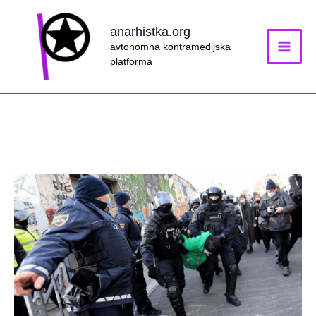
Skip
to
anarhistka.org
content
avtonomna kontramedijska
platforma