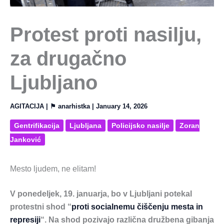
Protest proti nasilju,
za drugačno
Ljubljano
AGITACIJA
| ⚑
anarhistka
|
January 14, 2026
Gentrifikacija
Ljubljana
Policijsko nasilje
Zoran
Janković
Mesto ljudem, ne elitam!
V ponedeljek, 19. januarja, bo v Ljubljani potekal
protestni shod “
proti socialnemu čiščenju mesta in
represiji
“. Na shod pozivajo različna družbena gibanja