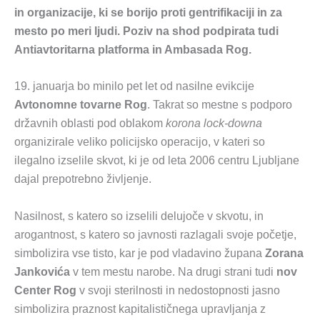
in organizacije, ki se borijo proti gentrifikaciji in za
mesto po meri ljudi. Poziv na shod podpirata tudi
Antiavtoritarna platforma in Ambasada Rog.
19. januarja bo minilo pet let od nasilne evikcije
Avtonomne tovarne Rog
. Takrat so mestne s podporo
državnih oblasti pod oblakom
korona lock-downa
organizirale veliko policijsko operacijo, v kateri so
ilegalno izselile skvot, ki je od leta 2006 centru Ljubljane
dajal prepotrebno življenje.
Nasilnost, s katero so izselili delujoče v skvotu, in
arogantnost, s katero so javnosti razlagali svoje početje,
simbolizira vse tisto, kar je pod vladavino župana
Zorana
Jankovića
v tem mestu narobe. Na drugi strani tudi
nov
Center Rog
v svoji sterilnosti in nedostopnosti jasno
simbolizira praznost kapitalističnega upravljanja z