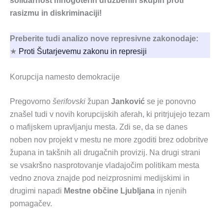
solidarnost mnogoterih družbenih skupin proti
rasizmu in diskriminaciji!
Preberite tudi analizo nove represivne zakonodaje:
★
Proti Šutarjevemu zakonu in represiji
Korupcija namesto demokracije
Pregovorno
šerifovski
župan
Janković
se je ponovno
znašel tudi v novih korupcijskih aferah, ki pritrjujejo tezam
o mafijskem upravljanju mesta. Zdi se, da se danes
noben nov projekt v mestu ne more zgoditi brez odobritve
župana in takšnih ali drugačnih provizij. Na drugi strani
se vsakršno nasprotovanje vladajočim politikam mesta
vedno znova znajde pod neizprosnimi medijskimi in
drugimi napadi
Mestne občine Ljubljana
in njenih
pomagačev.