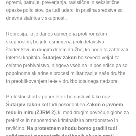
opremi, patrulje, preverjanja, rasistične in seksistične
opazke policistov, pa tudi udarci in prisilna sredstva so
dnevna stalnica v skupnosti.
Represija, ki je danes usmerjena proti romskim
skupnostim, bo jutri usmerjena proti delavstvu,
študentstvu in drugim delom družbe, ko bodo to zahtevali
interesi kapitala.
Šutarjev zakon
bo seveda veljal za
celotno prebivalstvo, njegova vsebina in posledice pa so
popolnoma skladne s procesi militarizacije naše družbe
in preoblikovanjem le-te v družbo totalnega nadzora.
Protestni shod v ponedeljek bo naslovil tako nov
Šutarjev zakon
kot tudi posodobljen
Zakon o javnem
redu in miru (ZJRM-2)
, ki med drugim povečuje globe za
prekrške in neposredno kriminalizira brezdomstvo in
revščino.
Na protestnem shodu bomo gradili tudi