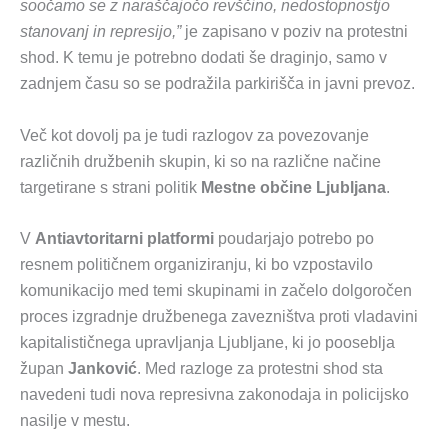
soočamo se z naraščajočo revščino, nedostopnostjo
stanovanj in represijo,”
je zapisano v poziv na protestni
shod. K temu je potrebno dodati še draginjo, samo v
zadnjem času so se podražila parkirišča in javni prevoz.
Več kot dovolj pa je tudi razlogov za povezovanje
različnih družbenih skupin, ki so na različne načine
targetirane s strani politik
Mestne občine Ljubljana
.
V
Antiavtoritarni platformi
poudarjajo potrebo po
resnem političnem organiziranju, ki bo vzpostavilo
komunikacijo med temi skupinami in začelo dolgoročen
proces izgradnje družbenega zavezništva proti vladavini
kapitalističnega upravljanja Ljubljane, ki jo pooseblja
župan
Janković
. Med razloge za protestni shod sta
navedeni tudi nova represivna zakonodaja in policijsko
nasilje v mestu.