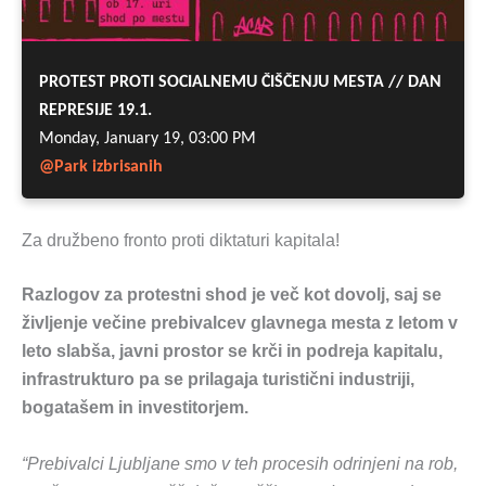
Za družbeno fronto proti diktaturi kapitala!
Razlogov za protestni shod je več kot dovolj, saj se
življenje večine prebivalcev glavnega mesta z letom v
leto slabša, javni prostor se krči in podreja kapitalu,
infrastrukturo pa se prilagaja turistični industriji,
bogatašem in investitorjem.
“Prebivalci Ljubljane smo v teh procesih odrinjeni na rob,