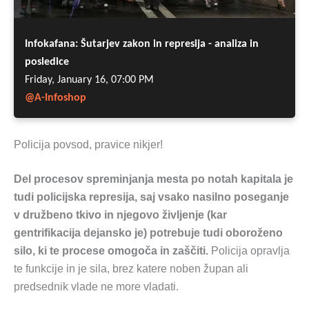
Policija povsod, pravice nikjer!
Del procesov spreminjanja mesta po notah kapitala je
tudi policijska represija, saj vsako nasilno poseganje
v družbeno tkivo in njegovo življenje (kar
gentrifikacija dejansko je) potrebuje tudi oboroženo
silo, ki te procese omogoča in zaščiti.
Policija opravlja
te funkcije in je sila, brez katere noben župan ali
predsednik vlade ne more vladati.