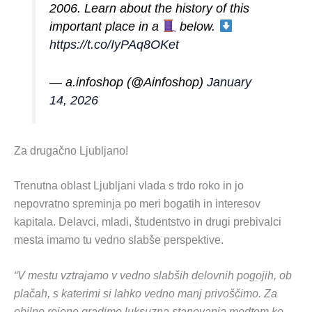
2006. Learn about the history of this
important place in a
below.
https://t.co/IyPAq8OKet
— a.infoshop (@Ainfoshop)
January
14, 2026
Za drugačno Ljubljano!
Trenutna oblast Ljubljani vlada s trdo roko in jo
nepovratno spreminja po meri bogatih in interesov
kapitala. Delavci, mladi, študentstvo in drugi prebivalci
mesta imamo tu vedno slabše perspektive.
“V mestu vztrajamo v vedno slabših delovnih pogojih, ob
plačah, s katerimi si lahko vedno manj privoščimo. Za
obilno rejene gradimo luksuzna stanovanja medtem ko