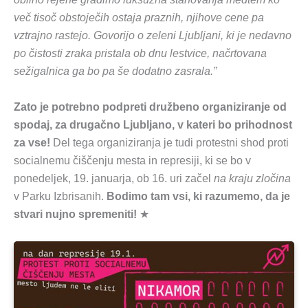
več tisoč obstoječih ostaja praznih, njihove cene pa
vztrajno rastejo. Govorijo o zeleni Ljubljani, ki je nedavno
po čistosti zraka pristala ob dnu lestvice, načrtovana
sežigalnica ga bo pa še dodatno zasrala.”
Zato je potrebno podpreti družbeno organiziranje od
spodaj, za drugačno Ljubljano, v kateri bo prihodnost
za vse!
Del tega organiziranja je tudi protestni shod proti
socialnemu čiščenju mesta in represiji, ki se bo v
ponedeljek, 19. januarja, ob 16. uri začel
na kraju zločina
v Parku Izbrisanih.
Bodimo tam vsi, ki razumemo, da je
stvari nujno spremeniti!
★