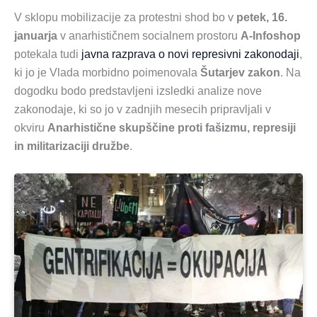
V sklopu mobilizacije za protestni shod bo v
petek, 16.
januarja
v anarhističnem socialnem prostoru
A-Infoshop
potekala tudi
javna razprava o novi represivni zakonodaji
,
ki jo je Vlada morbidno poimenovala
Šutarjev zakon
. Na
dogodku bodo predstavljeni izsledki analize nove
zakonodaje, ki so jo v zadnjih mesecih pripravljali v
okviru
Anarhistične skupščine proti fašizmu, represiji
in militarizaciji družbe
.