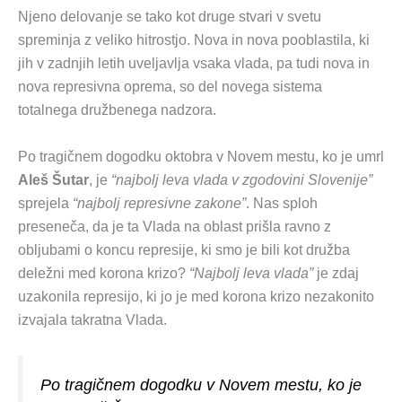
Njeno delovanje se tako kot druge stvari v svetu
spreminja z veliko hitrostjo. Nova in nova pooblastila, ki
jih v zadnjih letih uveljavlja vsaka vlada, pa tudi nova in
nova represivna oprema, so del novega sistema
totalnega družbenega nadzora.
Po tragičnem dogodku oktobra v Novem mestu, ko je umrl
Aleš Šutar
, je
“najbolj leva vlada v zgodovini Slovenije”
sprejela
“najbolj represivne zakone”
. Nas sploh
preseneča, da je ta Vlada na oblast prišla ravno z
obljubami o koncu represije, ki smo je bili kot družba
deležni med korona krizo?
“Najbolj leva vlada”
je zdaj
uzakonila represijo, ki jo je med korona krizo nezakonito
izvajala takratna Vlada.
Po tragičnem dogodku v Novem mestu, ko je