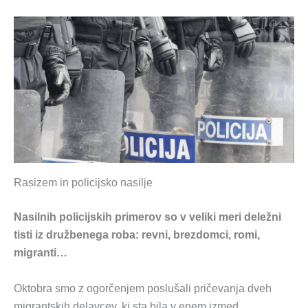
Rasizem in policijsko nasilje
Nasilnih policijskih primerov so v veliki meri deležni
tisti iz družbenega roba: revni, brezdomci, romi,
migranti…
Oktobra smo z ogorčenjem poslušali pričevanja dveh
migrantskih delavcev, ki sta bila v enem izmed