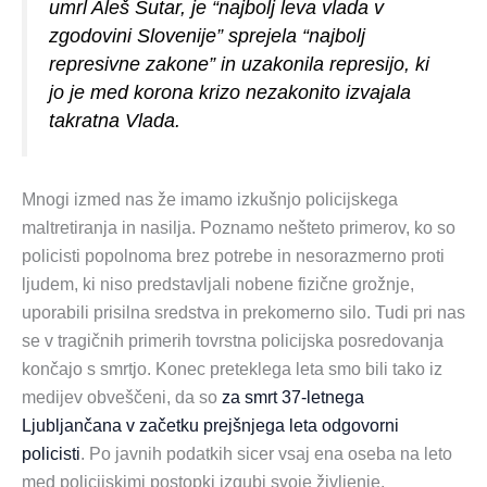
umrl Aleš Šutar, je “najbolj leva vlada v
zgodovini Slovenije” sprejela “najbolj
represivne zakone” in uzakonila represijo, ki
jo je med korona krizo nezakonito izvajala
takratna Vlada.
Mnogi izmed nas že imamo izkušnjo policijskega
maltretiranja in nasilja. Poznamo nešteto primerov, ko so
policisti popolnoma brez potrebe in nesorazmerno proti
ljudem, ki niso predstavljali nobene fizične grožnje,
uporabili prisilna sredstva in prekomerno silo. Tudi pri nas
se v tragičnih primerih tovrstna policijska posredovanja
končajo s smrtjo. Konec preteklega leta smo bili tako iz
medijev obveščeni, da so
za smrt 37-letnega
Ljubljančana v začetku prejšnjega leta odgovorni
policisti
. Po javnih podatkih sicer vsaj ena oseba na leto
med policijskimi postopki izgubi svoje življenje.