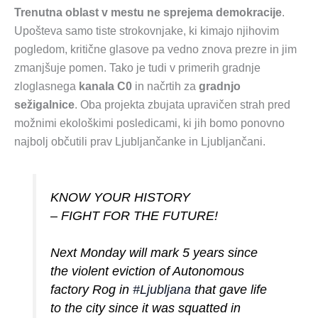
Trenutna oblast v mestu ne sprejema demokracije
.
Upošteva samo tiste strokovnjake, ki kimajo njihovim
pogledom, kritične glasove pa vedno znova prezre in jim
zmanjšuje pomen. Tako je tudi v primerih gradnje
zloglasnega
kanala C0
in načrtih za
gradnjo
sežigalnice
. Oba projekta zbujata upravičen strah pred
možnimi ekološkimi posledicami, ki jih bomo ponovno
najbolj občutili prav Ljubljančanke in Ljubljančani.
KNOW YOUR HISTORY
– FIGHT FOR THE FUTURE!
Next Monday will mark 5 years since
the violent eviction of Autonomous
factory Rog in
#Ljubljana
that gave life
to the city since it was squatted in