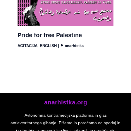
Pride for free Palestine
AGITACIJA
,
ENGLISH
| ⚑
anarhistka
anarhistka.org
Avtonomna kontramedijska platforma in glas
antiavtoritarnega gibanja. Pišemo in poročamo od spodaj in
iz obrobja: iz perspektive ljudi, zatiranih in preslišanih,