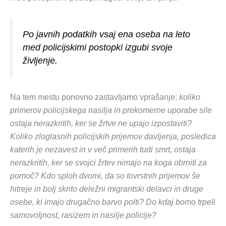
Po javnih podatkih vsaj ena oseba na leto
med policijskimi postopki izgubi svoje
življenje.
Na tem mestu ponovno zastavljamo vprašanje:
koliko
primerov policijskega nasilja in prekomerne uporabe sile
ostaja nerazkritih, ker se žrtve ne upajo izpostaviti?
Koliko zloglasnih policijskih prijemov davljenja, posledica
katerih je nezavest in v več primerih tudi smrt, ostaja
nerazkritih, ker se svojci žrtev nimajo na koga obrniti za
pomoč? Kdo sploh dvomi, da so tovrstnih prijemov še
hitreje in bolj skrito deležni migrantski delavci in druge
osebe, ki imajo drugačno barvo polti? Do kdaj bomo trpeli
samovoljnost, rasizem in nasilje policije?