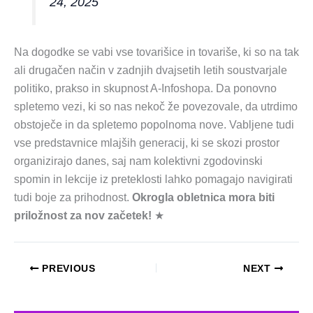
24, 2025
Na dogodke se vabi vse tovarišice in tovariše, ki so na tak
ali drugačen način v zadnjih dvajsetih letih soustvarjale
politiko, prakso in skupnost A-Infoshopa. Da ponovno
spletemo vezi, ki so nas nekoč že povezovale, da utrdimo
obstoječe in da spletemo popolnoma nove. Vabljene tudi
vse predstavnice mlajših generacij, ki se skozi prostor
organizirajo danes, saj nam kolektivni zgodovinski
spomin in lekcije iz preteklosti lahko pomagajo navigirati
tudi boje za prihodnost.
Okrogla obletnica mora biti
priložnost za nov začetek!
★
PREVIOUS
NEXT