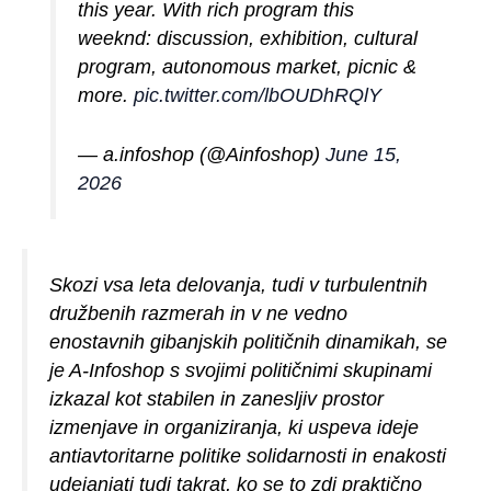
this year. With rich program this
weeknd: discussion, exhibition, cultural
program, autonomous market, picnic &
more.
pic.twitter.com/lbOUDhRQlY
— a.infoshop (@Ainfoshop)
June 15,
2026
Skozi vsa leta delovanja, tudi v turbulentnih
družbenih razmerah in v ne vedno
enostavnih gibanjskih političnih dinamikah, se
je A-Infoshop s svojimi političnimi skupinami
izkazal kot stabilen in zanesljiv prostor
izmenjave in organiziranja, ki uspeva ideje
antiavtoritarne politike solidarnosti in enakosti
udejanjati tudi takrat, ko se to zdi praktično