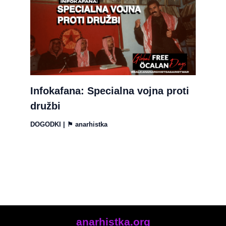
Infokafana: Specialna vojna proti
družbi
DOGODKI
| ⚑
anarhistka
anarhistka.org