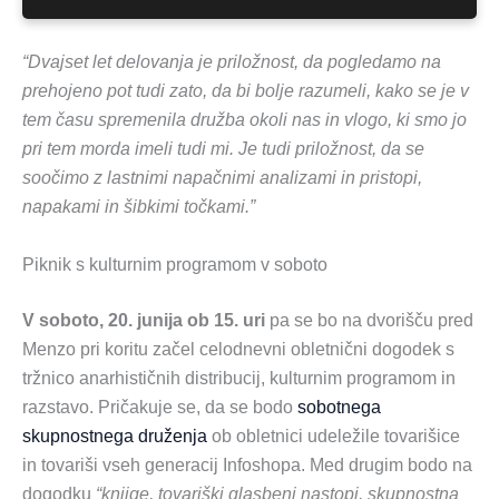
“Dvajset let delovanja je priložnost, da pogledamo na
prehojeno pot tudi zato, da bi bolje razumeli, kako se je v
tem času spremenila družba okoli nas in vlogo, ki smo jo
pri tem morda imeli tudi mi. Je tudi priložnost, da se
soočimo z lastnimi napačnimi analizami in pristopi,
napakami in šibkimi točkami.”
Piknik s kulturnim programom v soboto
V soboto, 20. junija ob 15. uri
pa se bo na dvorišču pred
Menzo pri koritu začel celodnevni obletnični dogodek s
tržnico anarhističnih distribucij, kulturnim programom in
razstavo. Pričakuje se, da se bodo
sobotnega
skupnostnega druženja
ob obletnici udeležile tovarišice
in tovariši vseh generacij Infoshopa. Med drugim bodo na
dogodku
“knjige, tovariški glasbeni nastopi, skupnostna