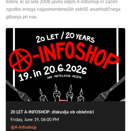
tistimi, ki so leta 2006 javno odprli A-Infoshop in začeli
zgodbo enega najpomembnejših sidrišč anarhističnega
gibanja pri nas.