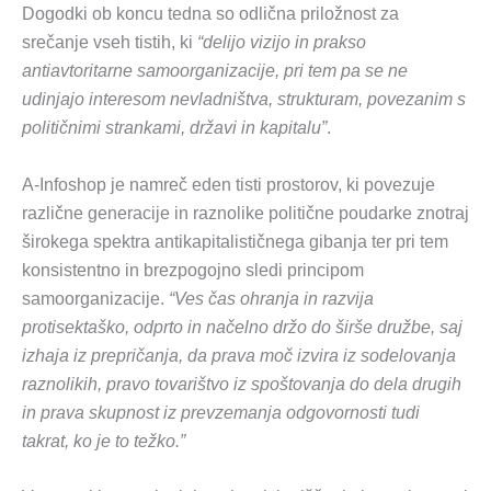
Dogodki ob koncu tedna so odlična priložnost za
srečanje vseh tistih, ki
“delijo vizijo in prakso
antiavtoritarne samoorganizacije, pri tem pa se ne
udinjajo interesom nevladništva, strukturam, povezanim s
političnimi strankami, državi in kapitalu”
.
A-Infoshop je namreč eden tisti prostorov, ki povezuje
različne generacije in raznolike politične poudarke znotraj
širokega spektra antikapitalističnega gibanja ter pri tem
konsistentno in brezpogojno sledi principom
samoorganizacije.
“Ves čas ohranja in razvija
protisektaško, odprto in načelno držo do širše družbe, saj
izhaja iz prepričanja, da prava moč izvira iz sodelovanja
raznolikih, pravo tovarištvo iz spoštovanja do dela drugih
in prava skupnost iz prevzemanja odgovornosti tudi
takrat, ko je to težko.”