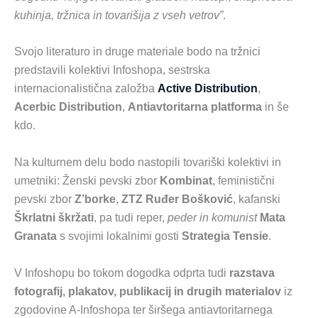
kuhinja, tržnica in tovarišija z vseh vetrov”
.
Svojo literaturo in druge materiale bodo na tržnici
predstavili kolektivi Infoshopa, sestrska
internacionalistična založba
Active Distribution
,
Acerbic Distribution
,
Antiavtoritarna platforma
in še
kdo.
Na kulturnem delu bodo nastopili tovariški kolektivi in
umetniki: Ženski pevski zbor
Kombinat
, feministični
pevski zbor
Z’borke
,
ZTZ Ruđer Bošković
, kafanski
Škrlatni škržati
, pa tudi reper,
peder in komunist
Mata
Granata
s svojimi lokalnimi gosti
Strategia Tensie
.
V Infoshopu bo tokom dogodka odprta tudi
razstava
fotografij, plakatov, publikacij in drugih materialov
iz
zgodovine A-Infoshopa ter širšega antiavtoritarnega