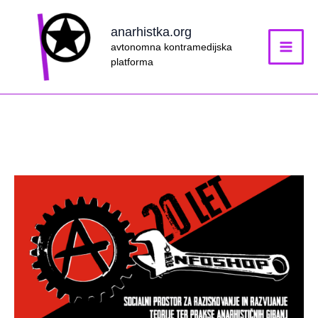
Skip
to
anarhistka.org
content
avtonomna kontramedijska
platforma