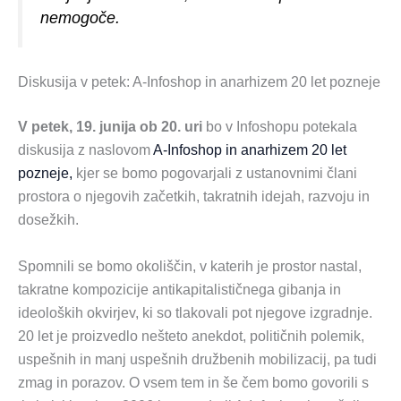
nemogoče.
Diskusija v petek: A-Infoshop in anarhizem 20 let pozneje
V petek, 19. junija ob 20. uri
bo v Infoshopu potekala
diskusija z naslovom
A-Infoshop in anarhizem 20 let
pozneje,
kjer se bomo pogovarjali z ustanovnimi člani
prostora o njegovih začetkih, takratnih idejah, razvoju in
dosežkih.
Spomnili se bomo okoliščin, v katerih je prostor nastal,
takratne kompozicije antikapitalističnega gibanja in
ideoloških okvirjev, ki so tlakovali pot njegove izgradnje.
20 let je proizvedlo nešteto anekdot, političnih polemik,
uspešnih in manj uspešnih družbenih mobilizacij, pa tudi
zmag in porazov. O vsem tem in še čem bomo govorili s