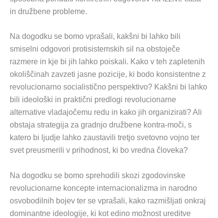
in družbene probleme.
Na dogodku se bomo vprašali, kakšni bi lahko bili
smiselni odgovori protisistemskih sil na obstoječe
razmere in kje bi jih lahko poiskali. Kako v teh zapletenih
okoliščinah zavzeti jasne pozicije, ki bodo konsistentne z
revolucionarno socialistično perspektivo? Kakšni bi lahko
bili ideološki in praktični predlogi revolucionarne
alternative vladajočemu redu in kako jih organizirati? Ali
obstaja strategija za gradnjo družbene kontra-moči, s
katero bi ljudje lahko zaustavili tretjo svetovno vojno ter
svet preusmerili v prihodnost, ki bo vredna človeka?
Na dogodku se bomo sprehodili skozi zgodovinske
revolucionarne koncepte internacionalizma in narodno
osvobodilnih bojev ter se vprašali, kako razmišljati onkraj
dominantne ideologije, ki kot edino možnost ureditve