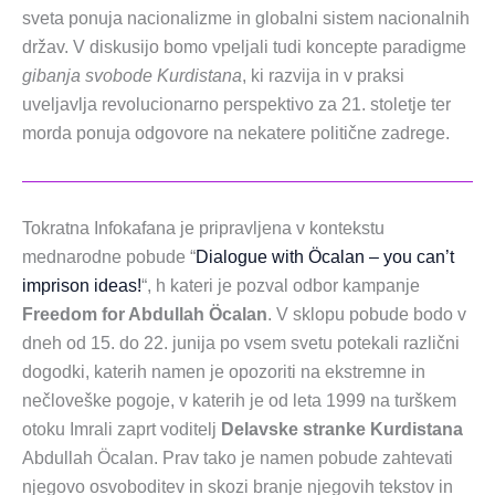
sveta ponuja nacionalizme in globalni sistem nacionalnih
držav. V diskusijo bomo vpeljali tudi koncepte paradigme
gibanja svobode Kurdistana
, ki razvija in v praksi
uveljavlja revolucionarno perspektivo za 21. stoletje ter
morda ponuja odgovore na nekatere politične zadrege.
Tokratna Infokafana je pripravljena v kontekstu
mednarodne pobude “
Dialogue with Öcalan – you can’t
imprison ideas!
“, h kateri je pozval odbor kampanje
Freedom for Abdullah Öcalan
. V sklopu pobude bodo v
dneh od 15. do 22. junija po vsem svetu potekali različni
dogodki, katerih namen je opozoriti na ekstremne in
nečloveške pogoje, v katerih je od leta 1999 na turškem
otoku Imrali zaprt voditelj
Delavske stranke Kurdistana
Abdullah Öcalan. Prav tako je namen pobude zahtevati
njegovo osvoboditev in skozi branje njegovih tekstov in