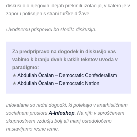
diskusijo o njegovih idejah prekiniti izolacijo, v katero je v
zaporu potisnjen s strani turške države.
Uvodnemu prispevku bo sledila diskusija.
Za predpripravo na dogodek in diskusijo vas
vabimo k branju dveh kratkih tekstov uvoda v
paradigmo:
★
Abdullah Öcalan – Democratic Confederalism
★
Abdullah Öcalan – Democratic Nation
Infokafane so redni dogodki, ki potekajo v anarhističnem
socialnem prostoru
A-Infoshop
. Na njih v sproščenem
skupnostnem vzdušju bolj ali manj osredotočeno
naslavljamo resne teme.