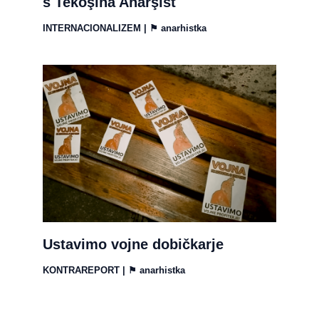
s Tekoşîna Anarşîst
INTERNACIONALIZEM
| ⚑
anarhistka
Ustavimo vojne dobičkarje
KONTRAREPORT
| ⚑
anarhistka