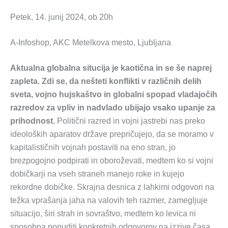
Petek, 14. junij 2024, ob 20h
A-Infoshop, AKC Metelkova mesto, Ljubljana
Aktualna globalna situcija je kaotična in se še naprej
zapleta. Zdi se, da nešteti konflikti v različnih delih
sveta, vojno hujskaštvo in globalni spopad vladajočih
razredov za vpliv in nadvlado ubijajo vsako upanje za
prihodnost.
Politični razred in vojni jastrebi nas preko
ideoloških aparatov države prepričujejo, da se moramo v
kapitalističnih vojnah postaviti na eno stran, jo
brezpogojno podpirati in oboroževati, medtem ko si vojni
dobičkarji na vseh straneh manejo roke in kujejo
rekordne dobičke. Skrajna desnica z lahkimi odgovori na
težka vprašanja jaha na valovih teh razmer, zamegljuje
situacijo, širi strah in sovraštvo, medtem ko levica ni
sposobna ponuditi konkretnih odgovorov na izzive časa