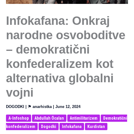
Infokafana: Onkraj
narodne osvoboditve
– demokratični
konfederalizem kot
alternativa globalni
vojni
DOGODKI
| ⚑
anarhistka
|
June 12, 2024
A-Infoshop
Abdullah Öcalan
Antimilitarizem
Demokratični
konfederalizem
Dogodki
Infokafana
Kurdistan