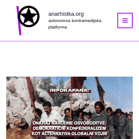
Skip
to
anarhistka.org
content
avtonomna kontramedijska
platforma