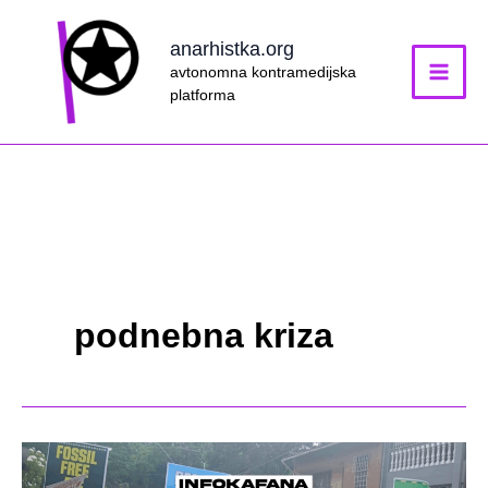
Skip
to
anarhistka.org
content
avtonomna kontramedijska
platforma
podnebna kriza