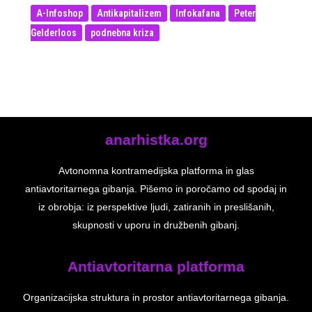
A-Infoshop
Antikapitalizem
Infokafana
Peter
Gelderloos
podnebna kriza
anarhistka.org
Avtonomna kontramedijska platforma in glas
antiavtoritarnega gibanja. Pišemo in poročamo od spodaj in
iz obrobja: iz perspektive ljudi, zatiranih in preslišanih,
skupnosti v uporu in družbenih gibanj.
Antiavtoritarna platforma
Organizacijska struktura in prostor antiavtoritarnega gibanja.