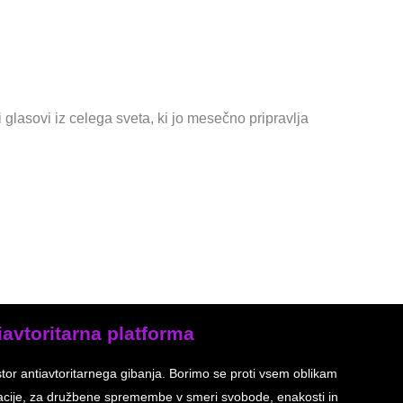
asovi iz celega sveta, ki jo mesečno pripravlja
iavtoritarna platforma
stor antiavtoritarnega gibanja. Borimo se proti vsem oblikam
inacije, za družbene spremembe v smeri svobode, enakosti in