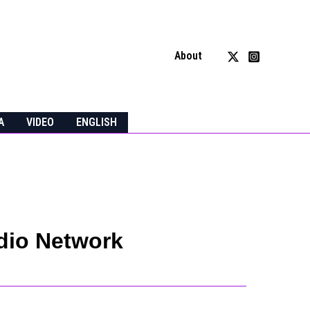
About
A
VIDEO
ENGLISH
adio Network