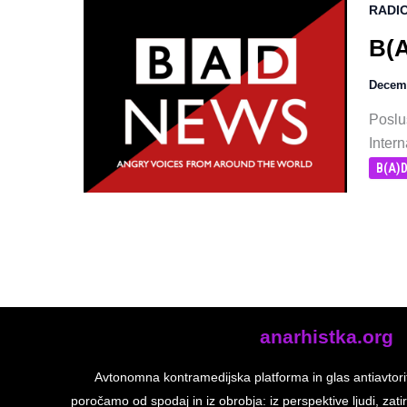
RADI
B(A
Decem
Poslu
Intern
B(A)
anarhistka.org
Avtonomna kontramedijska platforma in glas antiavtori
poročamo od spodaj in iz obrobja: iz perspektive ljudi, zatir