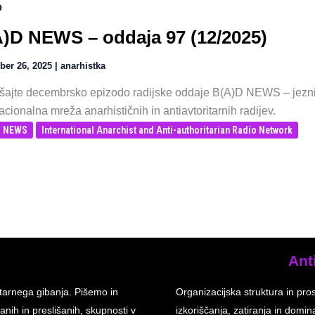
O
)D NEWS – oddaja 97 (12/2025)
ber 26, 2025
|
anarhistka
šajte decembrsko epizodo radijske oddaje B(A)D NEWS – jezni gl
acionalna mreža anarhističnih in antiavtoritarnih radijev.
D NEWS
International Anarchist and Anti-authoritarian Radio Network
Ant
tarnega gibanja. Pišemo in
Organizacijska struktura in pro
anih in preslišanih, skupnosti v
izkoriščanja, zatiranja in dom