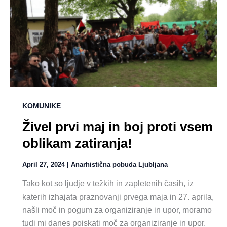
KOMUNIKE
Živel prvi maj in boj proti vsem
oblikam zatiranja!
April 27, 2024
|
Anarhistična pobuda Ljubljana
Tako kot so ljudje v težkih in zapletenih časih, iz
katerih izhajata praznovanji prvega maja in 27. aprila,
našli moč in pogum za organiziranje in upor, moramo
tudi mi danes poiskati moč za organiziranje in upor.