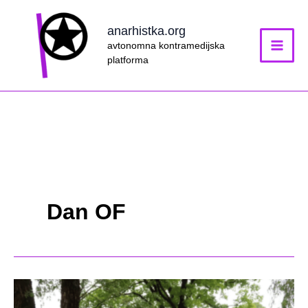
Skip
to
anarhistka.org
content
avtonomna kontramedijska
platforma
Dan OF