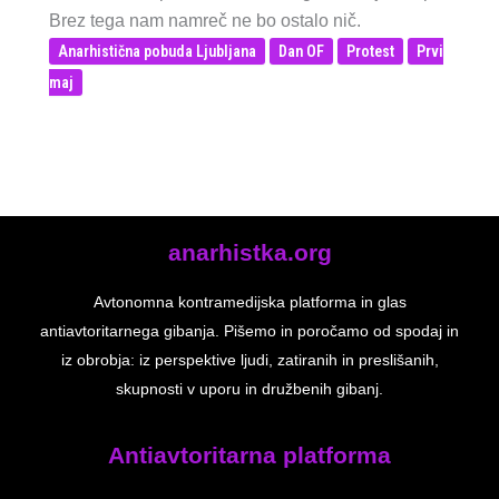
Brez tega nam namreč ne bo ostalo nič.
Anarhistična pobuda Ljubljana
Dan OF
Protest
Prvi
maj
anarhistka.org
Avtonomna kontramedijska platforma in glas
antiavtoritarnega gibanja. Pišemo in poročamo od spodaj in
iz obrobja: iz perspektive ljudi, zatiranih in preslišanih,
skupnosti v uporu in družbenih gibanj.
Antiavtoritarna platforma