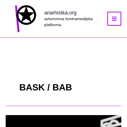
Skip
to
anarhistka.org
content
avtonomna kontramedijska
platforma
BASK / BAB