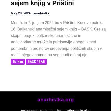
sejem knjig v Prištini
May 28, 2024
|
anarhistka
Med 5. in 7. julijem 2024 bo v Prištini, Kosovo potekal
16. Balkanski anarhistični sejem knjig – BASK. Gre za
skupni projekt balkanske anarhistične in
antiavtoritarne mreže in predstavlja enega izmed
pomembnih prostorov srečevanja političnih skupin v
regiji, njegov pomen pa sega tudi onkraj nje.
Balkan
BASK / BAB
anarhistka.org
Avtonomna kontramedijska platforma in glas