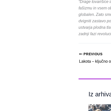
“Drage tovarišice 
fašizmu in vsem ob
globalen. Zato smo 
dvigniti zastavo p
ustvarja plodna tl
zadnji fazi revolu
PREVIOUS
Iz arhiv