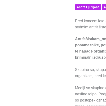
Antifa Ljubljana
A
Pred koncem leta 
sedmim antifašist
Antifašistkam_om
posameznike, pove
te napade organiz
kriminalni združ
Skupino so, skupaj
organizacij pred k
Mediji so skupino 
nasilno tolpo. Podp
so postopek označil