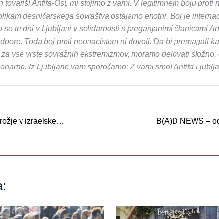
in tovariši Antifa-Ost, mi stojimo z vami! V legitimnem boju prot
likam desničarskega sovraštva ostajamo enotni. Boj je internac
se te dni v Ljubljani v solidarnosti s preganjanimi članicami Ant
odpore. Toda boj proti neonacistom ni dovolj. Da bi premagali ka
a za vse vrste sovražnih ekstremizmov, moramo delovati složno, 
cionarno. Iz Ljubljane vam sporočamo: Z vami smo! Antifa Ljublj
Lakota – ključno orožje v izraelskem arzenalu
B(A)D NEWS – od
a: