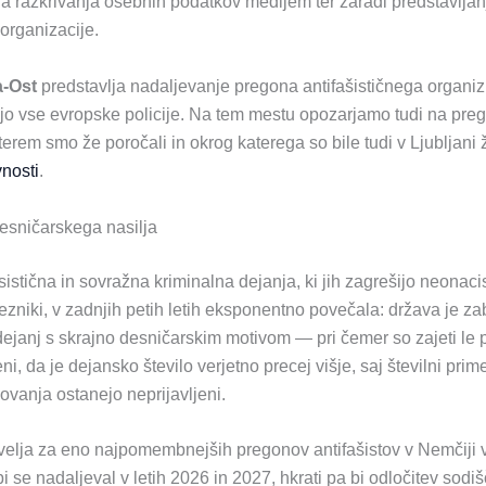
 razkrivanja osebnih podatkov medijem ter zaradi predstavljan
organizacije.
a-Ost
predstavlja nadaljevanje pregona antifašističnega organizi
o vse evropske policije. Na tem mestu opozarjamo tudi na preg
rem smo že poročali in okrog katerega so bile tudi v Ljubljani 
vnosti
.
esničarskega nasilja
istična in sovražna kriminalna dejanja, ki jih zagrešijo neonacis
zniki, v zadnjih petih letih eksponentno povečala: država je za
ejanj s skrajno desničarskim motivom — pri čemer so zajeti le pr
, da je dejansko število verjetno precej višje, saj številni prim
ovanja ostanejo neprijavljeni.
elja za eno najpomembnejših pregonov antifašistov v Nemčiji v 
i se nadaljeval v letih 2026 in 2027, hkrati pa bi odločitev sodi