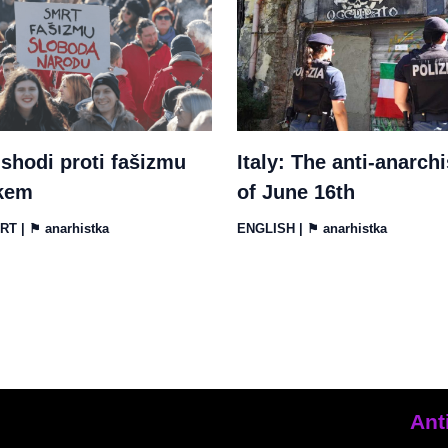
shodi proti fašizmu
Italy: The anti-anarchi
kem
of June 16th
RT
| ⚑
anarhistka
ENGLISH
| ⚑
anarhistka
Ant