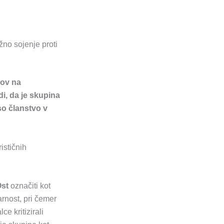
no sojenje proti
dov na
i, da je skupina
so članstvo v
ističnih
Ost
označiti kot
arnost, pri čemer
e kritizirali