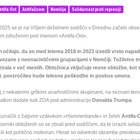
ntifa-Ost
Antifašizem
Nemčija
Solidarnost proti represiji
2025 se je na Višjem deželnem sodišču v Dresdnu začelo obsež
om združenim pod imenom »Antifa-Ost«.
 očitajo, da so med letoma 2018 in 2023 izvedli vrsto napa
zane z neonacističnimi grupacijami v Nemčiji. Tožilstvo trd
irala v več mestih. Obtožnica vključuje resne obtožbe, kot 
bi, povzročitev hude telesne poškodbe in poskus umora.
 z nekaterimi grškimi anarhističnimi skupinami, na seznam teror
ratkim dodale tudi ZDA pod administracijo
Donalda Trumpa
.
označili z žaljivim vzdevkom
»Hammerbande«
in želeli
Antifa-
orniki obtoženih so se zbrali pred sodiščem, da bi izrazili solid
i kot politično motiviran. Hkrati so odvetniki obrambe preiskovalc