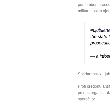
pomemben preceden
militantnost in nje
#Ljubljan
the state f
prosecuti
— a.info
Solidarnost iz Lju
Proti pregonu antif
pri nas organiziral
sporočilo: