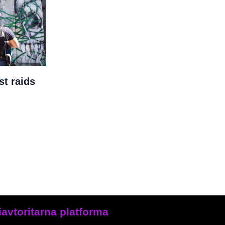
st raids
iavtoritarna platforma