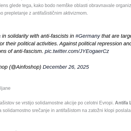
s glede tega, kako bodo nemške oblasti obravnavale organizi
no prepletanje z antifašističnim aktivizmom.
a
in solidarity with anti-fascists in
#Germany
that are targ
or their political activities. Against political repression an
ons of anti-fascism.
pic.twitter.com/JYEogaerCz
shop (@Ainfoshop)
December 26, 2025
bljane
ašistov se vrstijo solidarnostne akcije po celotni Evropi.
Antifa 
a solidarnostno srečanje in antifašistom na zatožni klopi poslala