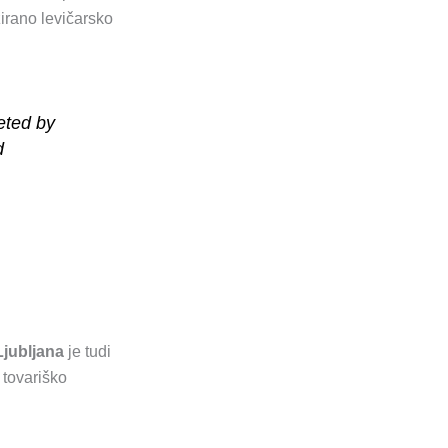
rano levičarsko
eted by
d
Ljubljana
je tudi
 tovariško