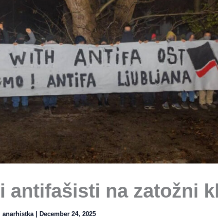
antifašisti na zatožni k
⚑
anarhistka
|
December 24, 2025