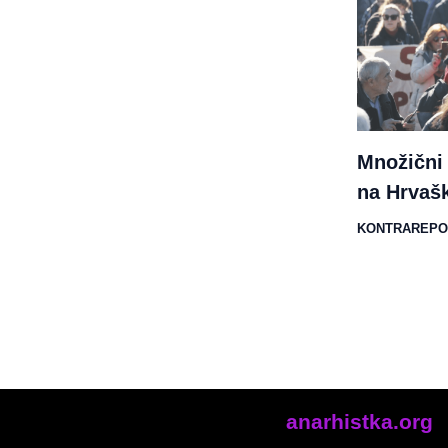
Množični 
na Hrvaš
KONTRAREPO
anarhistka.org