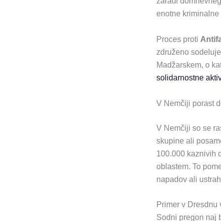
zaradi domnevnega
enotne kriminalne 
Proces proti
Antif
združeno sodelujej
Madžarskem, o kate
solidarnostne akti
V Nemčiji porast d
V Nemčiji so se ras
skupine ali posame
100.000 kaznivih d
oblastem. To pomeni
napadov ali ustrah
Primer v Dresdnu v
Sodni pregon naj b