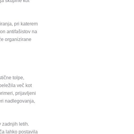
ja skupine kot
ranja, pri katerem
on antifašistov na
že organizirane
tične tolpe,
beležila več kot
imeri, prijavljeni
eri nadlegovanja,
zadnjih letih.
šča lahko postavila