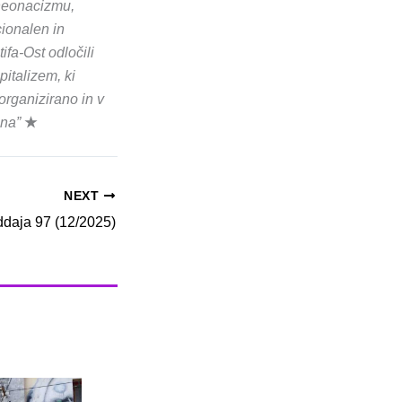
i neonacizmu,
ionalen in
ifa-Ost odločili
pitalizem, ki
organizirano in v
ana”
★
NEXT
daja 97 (12/2025)