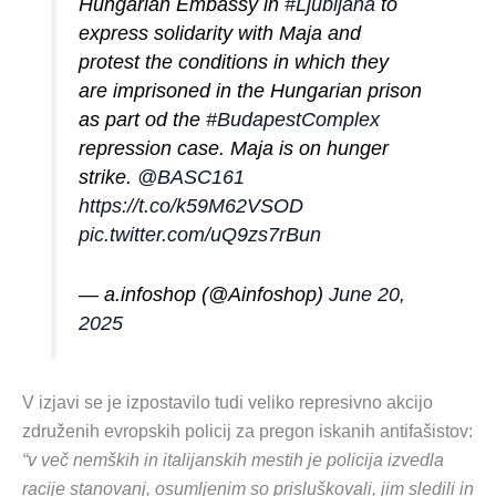
Hungarian Embassy in
#Ljubljana
to
express solidarity with Maja and
protest the conditions in which they
are imprisoned in the Hungarian prison
as part od the
#BudapestComplex
repression case. Maja is on hunger
strike.
@BASC161
https://t.co/k59M62VSOD
pic.twitter.com/uQ9zs7rBun
— a.infoshop (@Ainfoshop)
June 20,
2025
V izjavi se je izpostavilo tudi veliko represivno akcijo
združenih evropskih policij za pregon iskanih antifašistov:
“v več nemških in italijanskih mestih je policija izvedla
racije stanovanj, osumljenim so prisluškovali, jim sledili in