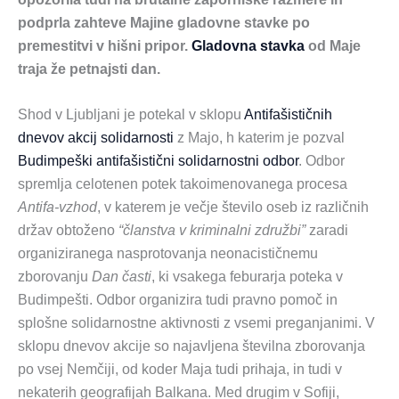
podprla zahteve Majine gladovne stavke po
premestitvi v hišni pripor.
Gladovna stavka
od Maje
traja že petnajsti dan.
Shod v Ljubljani je potekal v sklopu
Antifašističnih
dnevov akcij solidarnosti
z Majo, h katerim je pozval
Budimpeški antifašistični solidarnostni odbor
. Odbor
spremlja celotenen potek takoimenovanega procesa
Antifa-vzhod
, v katerem je večje število oseb iz različnih
držav obtoženo
“članstva v kriminalni združbi”
zaradi
organiziranega nasprotovanja neonacističnemu
zborovanju
Dan časti
, ki vsakega feburarja poteka v
Budimpešti. Odbor organizira tudi pravno pomoč in
splošne solidarnostne aktivnosti z vsemi preganjanimi. V
sklopu dnevov akcije so najavljena številna zborovanja
po vsej Nemčiji, od koder Maja tudi prihaja, in tudi v
nekaterih geografijah Balkana. Med drugim v Sofiji,