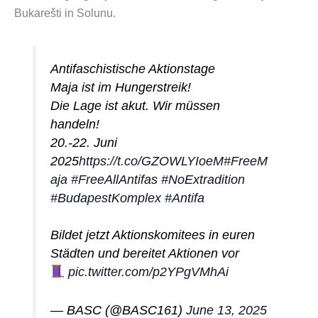
Bukarešti in Solunu.
Antifaschistische Aktionstage
Maja ist im Hungerstreik!
Die Lage ist akut. Wir müssen
handeln!
20.-22. Juni
2025
https://t.co/GZOWLYIoeM
#FreeM
aja
#FreeAllAntifas
#NoExtradition
#BudapestKomplex
#Antifa
Bildet jetzt Aktionskomitees in euren
Städten und bereitet Aktionen vor
pic.twitter.com/p2YPgVMhAi
— BASC (@BASC161)
June 13, 2025