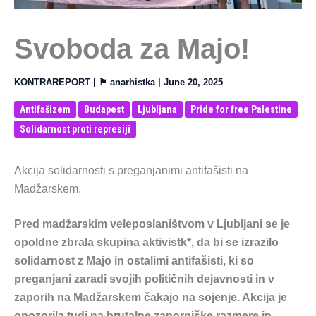
Svoboda za Majo!
KONTRAREPORT
| ⚑
anarhistka
|
June 20, 2025
Antifašizem
Budapest
Ljubljana
Pride for free Palestine
Solidarnost proti represiji
Akcija solidarnosti s preganjanimi antifašisti na
Madžarskem.
Pred madžarskim veleposlaništvom v Ljubljani se je
opoldne zbrala skupina aktivistk*, da bi se izrazilo
solidarnost z Majo in ostalimi antifašisti, ki so
preganjani zaradi svojih političnih dejavnosti in v
zaporih na Madžarskem čakajo na sojenje. Akcija je
opozorila tudi na brutalne zaporniške razmere in