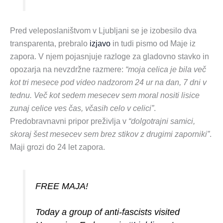
Pred veleposlaništvom v Ljubljani se je izobesilo dva
transparenta, prebralo
izjavo
in tudi pismo od Maje iz
zapora. V njem pojasnjuje razloge za gladovno stavko in
opozarja na nevzdržne razmere:
“moja celica je bila več
kot tri mesece pod video nadzorom 24 ur na dan, 7 dni v
tednu. Več kot sedem mesecev sem moral nositi lisice
zunaj celice ves čas, včasih celo v celici”
.
Predobravnavni pripor preživlja v
“dolgotrajni samici,
skoraj šest mesecev sem brez stikov z drugimi zaporniki”
.
Maji grozi do 24 let zapora.
FREE MAJA!
Today a group of anti-fascists visited