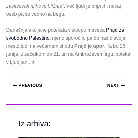
zasliševali njihove bližnje”
. Več ljudi je priprtih, nekaj
oseb pa še vedno na begu.
Današnja akcija je potekala v sklopu meseca
Prajd za
svobodno Palestino
, njeno sporočilo pa bo našlo svoje
mesto tudi na večernem shodu
Prajd je upor
. Ta bo 28.
junija, z začetkom ob 21. uri na Ambroževem trgu, potekal
v Ljubljani. ★
PREVIOUS
NEXT
Iz arhiva: