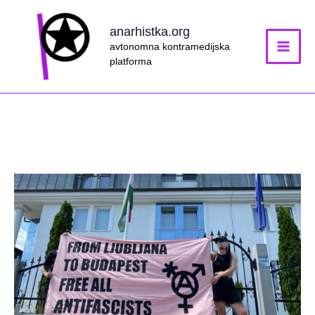
Skip
to
anarhistka.org
content
avtonomna kontramedijska
platforma