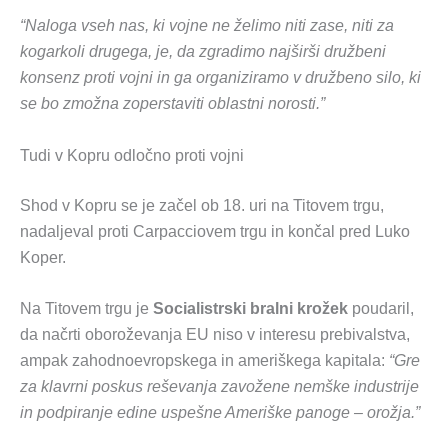
“Naloga vseh nas, ki vojne ne želimo niti zase, niti za
kogarkoli drugega, je, da zgradimo najširši družbeni
konsenz proti vojni in ga organiziramo v družbeno silo, ki
se bo zmožna zoperstaviti oblastni norosti.”
Tudi v Kopru odločno proti vojni
Shod v Kopru se je začel ob 18. uri na Titovem trgu,
nadaljeval proti Carpacciovem trgu in končal pred Luko
Koper.
Na Titovem trgu je
Socialistrski bralni krožek
poudaril,
da načrti oboroževanja EU niso v interesu prebivalstva,
ampak zahodnoevropskega in ameriškega kapitala:
“Gre
za klavrni poskus reševanja zavožene nemške industrije
in podpiranje edine uspešne Ameriške panoge – orožja.”