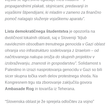
propagandnimi plakati, stojnicami, predavanji in
vojaškimi štipendijami, ki mladim v zameno za finančno
pomoč nalagajo služenje vojaškemu aparatu”.
Lista demokratičnega študentstva
je opozorila na
dvoličnost lokalnih oblasti, saj v Sloveniji
“kljub
navideznim obsodbam trenutnega genocida v Gazi oblast
ohranja vso infrastrukturo sodelovanja z Izraelom – od
načrtovanega nakupa orožja do skupnih projektov v
izobraževanju, znanosti in gospodarstvu”
. Solidarnost s
Palestino in izrazi nasprotovanja genocidu v Gazi so bili
sicer skupna točka vseh delov protestnega shoda. Na
Kongresnem trgu sta zborovanje zaključila govora
Ambasade Rog
in tovariša iz Teherana.
“Slovenska oblast je že sprejela odločitev za vojno”