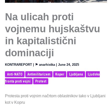
Na ulicah proti
vojnemu hujskaštvu
in kapitalistični
dominaciji
KONTRAREPORT
| ⚑
anarhistka
|
June 24, 2025
Anti-NATO
Antimilitarizem
Koper
Ljubljana
Ljudska
fronta proti vojni
Protest
Protesta proti vojnim načrtom oblastnikov tako v Ljubljani
kot v Kopru