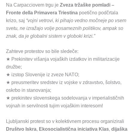
Na Carpacciovem trgu je
Zveza tržaške pomladi –
Fronte della Primavera Triestina
poetično podčrtala
krizo, saj
“vojni vetrovi, ki pihajo vedno močneje po vsem
svetu, ne izražajo volje posameznih politikov, ampak so
znak, da je globalni sistem v globoki krizi.”
Zahteve protestov so bile sledeče:
★ Prekinitev višanja vojaških izdatkov in militarizacije
družbe;
★ izstop Slovenije iz zveze NATO;
★ preusmeritev sredstev iz vojske v zdravstvo, šolstvo,
oskrbo in stanovanja;
★ prekinitev slovenskega sodelovanja v imperialističnih
vojnah in servilnosti tujim vojaškim interesom!
Ljubljanski protest so v kolektivnem procesu organizirali
Društvo Iskra
,
Ekosocialistična iniciativa Klas
,
dijaška