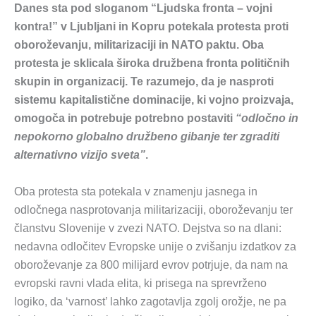
Danes sta pod sloganom “Ljudska fronta – vojni
kontra!” v Ljubljani in Kopru potekala protesta proti
oboroževanju, militarizaciji in NATO paktu. Oba
protesta je sklicala široka družbena fronta političnih
skupin in organizacij. Te razumejo, da je nasproti
sistemu kapitalistične dominacije, ki vojno proizvaja,
omogoča in potrebuje potrebno postaviti
“odločno in
nepokorno globalno družbeno gibanje ter zgraditi
alternativno vizijo sveta”
.
Oba protesta sta potekala v znamenju jasnega in
odločnega nasprotovanja militarizaciji, oboroževanju ter
članstvu Slovenije v zvezi NATO. Dejstva so na dlani:
nedavna odločitev Evropske unije o zvišanju izdatkov za
oboroževanje za 800 milijard evrov potrjuje, da nam na
evropski ravni vlada elita, ki prisega na sprevrženo
logiko, da ‘varnost’ lahko zagotavlja zgolj orožje, ne pa