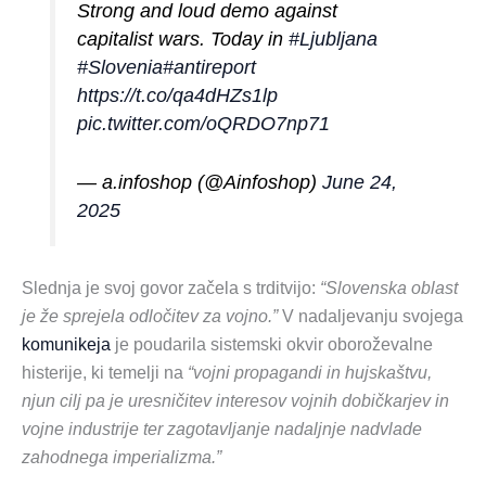
Strong and loud demo against
capitalist wars. Today in
#Ljubljana
#Slovenia
#antireport
https://t.co/qa4dHZs1lp
pic.twitter.com/oQRDO7np71
— a.infoshop (@Ainfoshop)
June 24,
2025
Slednja je svoj govor začela s trditvijo:
“Slovenska oblast
je že sprejela odločitev za vojno.”
V nadaljevanju svojega
komunikeja
je poudarila sistemski okvir oboroževalne
histerije, ki temelji na
“vojni propagandi in hujskaštvu,
njun cilj pa je uresničitev interesov vojnih dobičkarjev in
vojne industrije ter zagotavljanje nadaljnje nadvlade
zahodnega imperializma.”