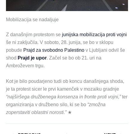
Mobilizacija se nadaljuje
Z današnjim protestom se
junijska mobilizacija proti vojni
še ni zaključila. V soboto, 28. junija, se bo v sklopu
pobude
Prajd za svobodno Palestino
v Ljubljani odvil še
shod
Prajd je upor
. Začel se bo ob 21. uri na
Ambroževem trgu.
Kot je bilo poudarjeno tudi ob koncu današnjega shoda,
je ta protest sicer le prvi kamenček v mozaiku gradnje
“najširšega družbenega konsenza in fronte proti vojni,”
ter
organiziranja v družbeno silo, ki se bo
“zmožna
zoperstaviti oblastni norosti.”
★