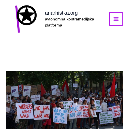
Skip
to
anarhistka.org
content
avtonomna kontramedijska
platforma