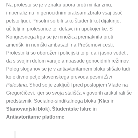
Na protestu se je v znaku upora proti militarizmu,
imperializmu in genocidnim praksam zbralo vsaj tisoč
petsto ljudi. Prisotni so bili tako študenti kot dijakinje,
učitelji in profesorice ter delavci in upokojenke. S
Kongresnega trga se je množica premaknila proti
ameriški in nemški ambasadi na Prešernovi cesti.
Protestniki so oboroženi policijski tolpi dali jasno vedeti,
da s svojim delom varuje ambasade genocidnih režimov.
Poleg sloganov se je v antiavtoritarnem bloku slišalo tudi
kolektivno petje slovenskega prevoda pesmi
Živi
Palestina
. Shod se je zaključil pred poslopjem Vlade na
Gregorčičevi, kjer so svoja stališča v govorih artikulirali še
predstavniki Socialno-sindikalnega bloka (
Klas
in
Stanovanjski blok
),
Študentske Iskre
in
Antiavtoritarne platforme
.