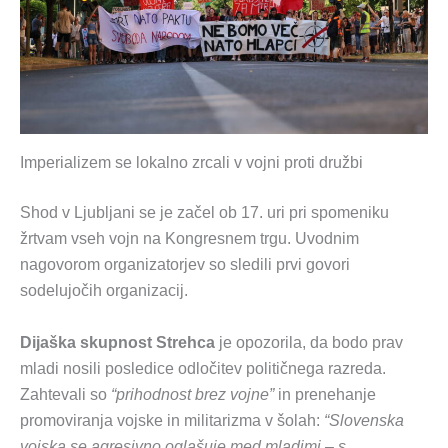
Imperializem se lokalno zrcali v vojni proti družbi
Shod v Ljubljani se je začel ob 17. uri pri spomeniku
žrtvam vseh vojn na Kongresnem trgu. Uvodnim
nagovorom organizatorjev so sledili prvi govori
sodelujočih organizacij.
Dijaška skupnost Strehca
je opozorila, da bodo prav
mladi nosili posledice odločitev političnega razreda.
Zahtevali so
“prihodnost brez vojne”
in prenehanje
promoviranja vojske in militarizma v šolah:
“Slovenska
vojska se agresivno oglašuje med mladimi – s