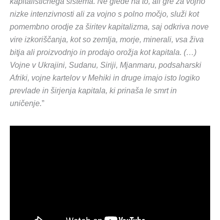
kapitalističnega sistema. Ne glede na to, ali gre za vojno
nizke intenzivnosti ali za vojno s polno močjo, služi kot
pomembno orodje za širitev kapitalizma, saj odkriva nove
vire izkoriščanja, kot so zemlja, morje, minerali, vsa živa
bitja ali proizvodnjo in prodajo orožja kot kapitala. (…)
Vojne v Ukrajini, Sudanu, Siriji, Mjanmaru, podsaharski
Afriki, vojne kartelov v Mehiki in druge imajo isto logiko
prevlade in širjenja kapitala, ki prinaša le smrt in
uničenje.
”