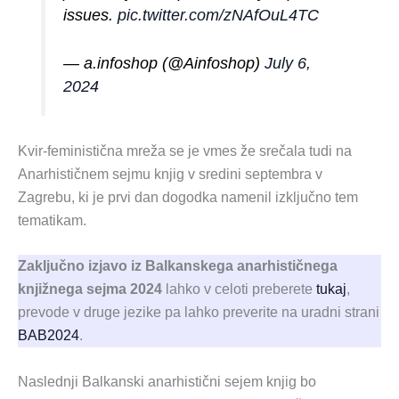
issues.
pic.twitter.com/zNAfOuL4TC
— a.infoshop (@Ainfoshop)
July 6,
2024
Kvir-feministična mreža se je vmes že srečala tudi na
Anarhističnem sejmu knjig v sredini septembra v
Zagrebu, ki je prvi dan dogodka namenil izključno tem
tematikam.
Zaključno izjavo iz Balkanskega anarhističnega
knjižnega sejma 2024
lahko v celoti preberete
tukaj
,
prevode v druge jezike pa lahko preverite na uradni strani
BAB2024
.
Naslednji Balkanski anarhistični sejem knjig bo