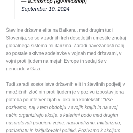
— a.infoshop (@Ainfoshop)
September 10, 2024
Številne državne elite na Balkanu, med drugim tudi
Slovenija, so se v zadnjih treh desetletjih umestile znotraj
globalnega sistema militarizma. Zaradi navezanosti nanj
so postale aktivne sodelavke v vojnah med državami, v
vojni proti ljudem na mejah Evrope in sedaj še v
genocidu v Gazi.
Tudi zaradi sostorilstva državnih elit in številnih podjetij v
množičnih zločinih proti ljudem je v pozivu izpostavljena
potreba po intervencijah v lokalnih kontekstih:
“Vse
pozivamo, naj v tem obdobju v svojih krajih in na svoj
način organizirajo akcije, s katerimi bodo med drugim
nasprotovali pogojem vojne: nacionalizmu, militarizmu,
patriarhatu in izključevalni politiki. Pozivamo k akcijam