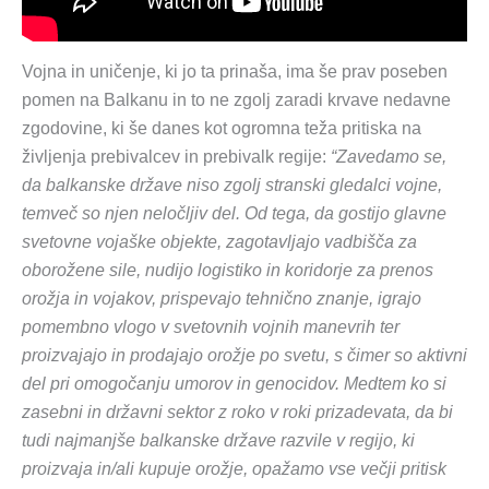
Vojna in uničenje, ki jo ta prinaša, ima še prav poseben
pomen na Balkanu in to ne zgolj zaradi krvave nedavne
zgodovine, ki še danes kot ogromna teža pritiska na
življenja prebivalcev in prebivalk regije:
“Zavedamo se,
da balkanske države niso zgolj stranski gledalci vojne,
temveč so njen neločljiv del. Od tega, da gostijo glavne
svetovne vojaške objekte, zagotavljajo vadbišča za
oborožene sile, nudijo logistiko in koridorje za prenos
orožja in vojakov, prispevajo tehnično znanje, igrajo
pomembno vlogo v svetovnih vojnih manevrih ter
proizvajajo in prodajajo orožje po svetu, s čimer so aktivni
del pri omogočanju umorov in genocidov. Medtem ko si
zasebni in državni sektor z roko v roki prizadevata, da bi
tudi najmanjše balkanske države razvile v regijo, ki
proizvaja in/ali kupuje orožje, opažamo vse večji pritisk