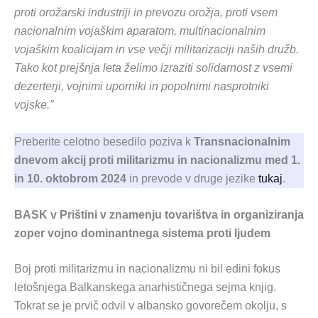
proti orožarski industriji in prevozu orožja, proti vsem
nacionalnim vojaškim aparatom, multinacionalnim
vojaškim koalicijam in vse večji militarizaciji naših družb.
Tako kot prejšnja leta želimo izraziti solidarnost z vsemi
dezerterji, vojnimi uporniki in popolnimi nasprotniki
vojske.”
Preberite celotno besedilo poziva k
Transnacionalnim
dnevom akcij proti militarizmu in nacionalizmu med 1.
in 10. oktobrom 2024
in prevode v druge jezike
tukaj
.
BASK v Prištini v znamenju tovarištva in organiziranja
zoper vojno dominantnega sistema proti ljudem
Boj proti militarizmu in nacionalizmu ni bil edini fokus
letošnjega Balkanskega anarhističnega sejma knjig.
Tokrat se je prvič odvil v albansko govorečem okolju, s