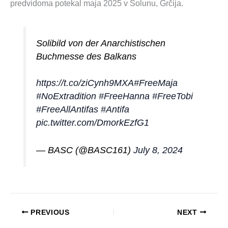
predvidoma potekal maja 2025 v Solunu, Grčija.
Solibild von der Anarchistischen
Buchmesse des Balkans
https://t.co/ziCynh9MXA
#FreeMaja
#NoExtradition
#FreeHanna
#FreeTobi
#FreeAllAntifas
#Antifa
pic.twitter.com/DmorkEzfG1
— BASC (@BASC161)
July 8, 2024
PREVIOUS
NEXT