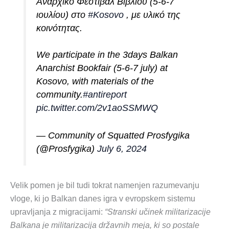
Αναρχικό Φεστιβάλ Βιβλίου (5-6-7
ιουλίου) στο
#Kosovo
, με υλικό της
κοινότητας.
We participate in the 3days Balkan
Anarchist Bookfair (5-6-7 july) at
Kosovo, with materials of the
community.
#antireport
pic.twitter.com/2v1aoSSMWQ
— Community of Squatted Prosfygika
(@Prosfygika)
July 6, 2024
Velik pomen je bil tudi tokrat namenjen razumevanju
vloge, ki jo Balkan danes igra v evropskem sistemu
upravljanja z migracijami:
“Stranski učinek militarizacije
Balkana je militarizacija državnih meja, ki so postale