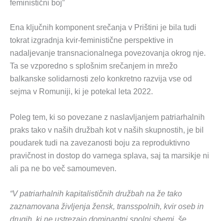
feministični boj”
Ena ključnih komponent srečanja v Prištini je bila tudi
tokrat izgradnja kvir-feministične perspektive in
nadaljevanje transnacionalnega povezovanja okrog nje.
Ta se vzporedno s splošnim srečanjem in mrežo
balkanske solidarnosti zelo konkretno razvija vse od
sejma v Romuniji, ki je potekal leta 2022.
Poleg tem, ki so povezane z naslavljanjem patriarhalnih
praks tako v naših družbah kot v naših skupnostih, je bil
poudarek tudi na zavezanosti boju za reproduktivno
pravičnost in dostop do varnega splava, saj ta marsikje ni
ali pa ne bo več samoumeven.
“V patriarhalnih kapitalističnih družbah na že tako
zaznamovana življenja žensk, transspolnih, kvir oseb in
drugih, ki ne ustrezajo dominantni spolni shemi, še