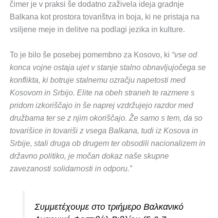
čimer je v praksi še dodatno zaživela ideja gradnje
Balkana kot prostora tovarištva in boja, ki ne pristaja na
vsiljene meje in delitve na podlagi jezika in kulture.
To je bilo še posebej pomembno za Kosovo, ki
“vse od
konca vojne ostaja ujet v stanje stalno obnavljujočega se
konflikta, ki botruje stalnemu ozračju napetosti med
Kosovom in Srbijo. Elite na obeh straneh te razmere s
pridom izkoriščajo in še naprej vzdržujejo razdor med
družbama ter se z njim okoriščajo. Že samo s tem, da so
tovarišice in tovariši z vsega Balkana, tudi iz Kosova in
Srbije, stali druga ob drugem ter obsodili nacionalizem in
državno politiko, je močan dokaz naše skupne
zavezanosti solidarnosti in odporu.”
Συμμετέχουμε στο τριήμερο Βαλκανικό