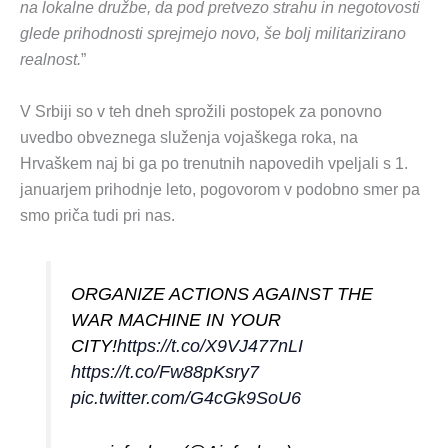
na lokalne družbe, da pod pretvezo strahu in negotovosti
glede prihodnosti sprejmejo novo, še bolj militarizirano
realnost.
”
V Srbiji so v teh dneh sprožili postopek za ponovno
uvedbo obveznega služenja vojaškega roka, na
Hrvaškem naj bi ga po trenutnih napovedih vpeljali s 1.
januarjem prihodnje leto, pogovorom v podobno smer pa
smo priča tudi pri nas.
ORGANIZE ACTIONS AGAINST THE
WAR MACHINE IN YOUR
CITY!
https://t.co/X9VJ477nLI
https://t.co/Fw88pKsry7
pic.twitter.com/G4cGk9SoU6