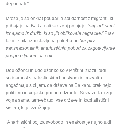
deportirati.”
Mreža je še enkrat poudarila solidarnost z migranti, ki
prihajajo na Balkan ali skozenj potujejo,
“saj tudi sami
izhajamo iz družb, ki so jih oblikovale migracije.”
Prav
tako je bila izpostavljena potreba po
“krepitvi
transnacionalnih anarhističnih pobud za zagotavljanje
podpore ljudem na poti.”
Udeleženci in udeleženke so v Prištini izrazili tudi
solidarnost s palestinskim ljudstvom in pozvali k
angažmaju s ciljem, da države na Balkanu prekinejo
politično in vojaško podporo Izraelu. Sovražnik ni zgolj
vojna sama, temveč tudi vse države in kapitalistični
sistem, ki jo vzdržujejo.
“Anarhistični boj za svobodo in enakost je nujno tudi