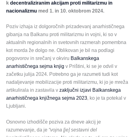
k
decentraliziranim akcijam proti militarizmu in
nacionalizmu
med 1. in 10. oktobrom 2024.
Poziv izhaja iz dolgoročnih prizadevanj anarhističnega
gibanja na Balkanu proti militarizmu in vojni, ki so v
aktualnih regionalnih in svetovnih razmerah pomembna
kot morda že dolgo ne. Oblikovan je bil na podlagi
pogovorov in srečanj v okviru
Balkanskega
anarhističnega sejma knjig
v Prištini, ki se je odvil v
začetku julija 2024. Potrebno ga je razumeti tudi kot
nadaljevanje mobilizacije proti militarizmu, ki jo je mreža
artikulirala in zastavila v
zaključni izjavi Balkanskega
anarhističnega knjižnega sejma 2023
, ko je ta potekal v
Ljubljani.
Osnovno izhodišče poziva za dneve akcij je
razumevanje, da je
“vojna [je] sestavni del