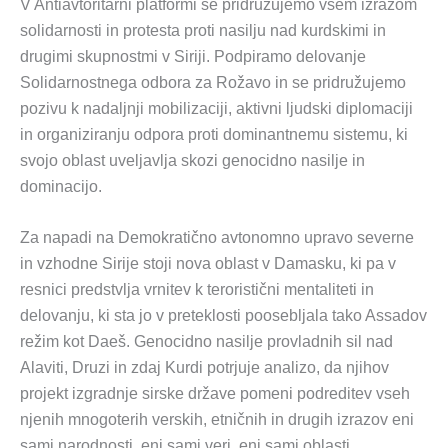
V Antiavtoritarni platformi se pridružujemo vsem izrazom
solidarnosti in protesta proti nasilju nad kurdskimi in
drugimi skupnostmi v Siriji. Podpiramo delovanje
Solidarnostnega odbora za Rožavo in se pridružujemo
pozivu k nadaljnji mobilizaciji, aktivni ljudski diplomaciji
in organiziranju odpora proti dominantnemu sistemu, ki
svojo oblast uveljavlja skozi genocidno nasilje in
dominacijo.
Za napadi na Demokratično avtonomno upravo severne
in vzhodne Sirije stoji nova oblast v Damasku, ki pa v
resnici predstvlja vrnitev k teroristični mentaliteti in
delovanju, ki sta jo v preteklosti poosebljala tako Assadov
režim kot Daeš. Genocidno nasilje provladnih sil nad
Alaviti, Druzi in zdaj Kurdi potrjuje analizo, da njihov
projekt izgradnje sirske države pomeni podreditev vseh
njenih mnogoterih verskih, etničnih in drugih izrazov eni
sami narodnosti, eni sami veri, eni sami oblasti.