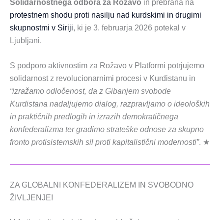
Solidarnostnega odbora za Rožavo
in prebrana na
protestnem shodu proti nasilju nad kurdskimi in drugimi
skupnostmi v Siriji
, ki je 3. februarja 2026 potekal v
Ljubljani.
S podporo aktivnostim za Rožavo v Platformi potrjujemo
solidarnost z revolucionarnimi procesi v Kurdistanu in
“izražamo odločenost, da z Gibanjem svobode
Kurdistana nadaljujemo dialog, razpravljamo o ideoloških
in praktičnih predlogih in izrazih demokratičnega
konfederalizma ter gradimo strateške odnose za skupno
fronto protisistemskih sil proti kapitalistični modernosti”
. ★
ZA GLOBALNI KONFEDERALIZEM IN SVOBODNO
ŽIVLJENJE!