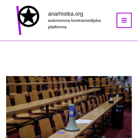
Skip
to
anarhistka.org
content
avtonomna kontramedijska
platforma