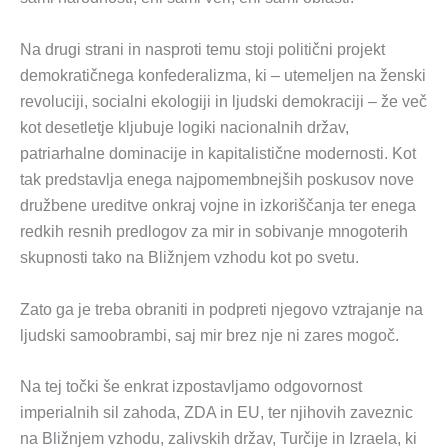
Na drugi strani in nasproti temu stoji politični projekt
demokratičnega konfederalizma, ki – utemeljen na ženski
revoluciji, socialni ekologiji in ljudski demokraciji – že več
kot desetletje kljubuje logiki nacionalnih držav,
patriarhalne dominacije in kapitalistične modernosti. Kot
tak predstavlja enega najpomembnejših poskusov nove
družbene ureditve onkraj vojne in izkoriščanja ter enega
redkih resnih predlogov za mir in sobivanje mnogoterih
skupnosti tako na Bližnjem vzhodu kot po svetu.
Zato ga je treba obraniti in podpreti njegovo vztrajanje na
ljudski samoobrambi, saj mir brez nje ni zares mogoč.
Na tej točki še enkrat izpostavljamo odgovornost
imperialnih sil zahoda, ZDA in EU, ter njihovih zaveznic
na Bližnjem vzhodu, zalivskih držav, Turčije in Izraela, ki