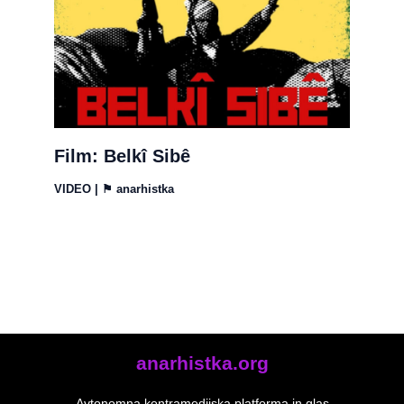
Film: Belkî Sibê
VIDEO
| ⚑
anarhistka
anarhistka.org
Avtonomna kontramedijska platforma in glas