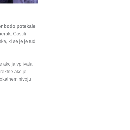
jer bodo potekale
aersk.
Gostili
, ki se je je tudi
e akcija vplivala
rektne akcije
lokalnem nivoju