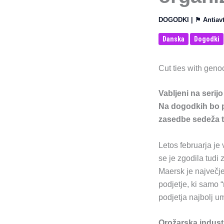
DOGODKI
| ⚑
Antiav
Danska
Dogodki
Cut ties with genoc
Vabljeni na serij
Na dogodkih bo pr
zasedbe sedeža t
Letos februarja je
se je zgodila tud
Maersk je največje
podjetje, ki samo “
podjetja najbolj u
Orožarska industr