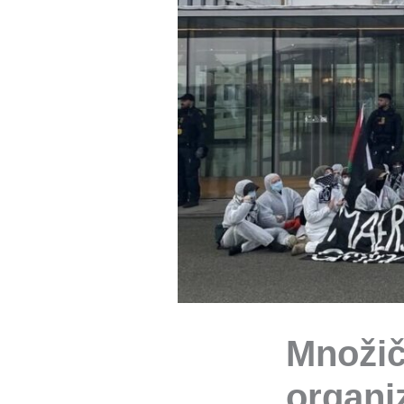
Množičn
organiz