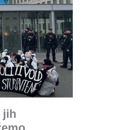
jih
ežemo