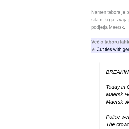
Namen tabora je bi
silam, ki ga izvaj
podjetja Maersk.
Več o taboru lahk
★
Cut ties with g
BREAKI
Today in 
Maersk HQ
Maersk sl
Police wer
The cro