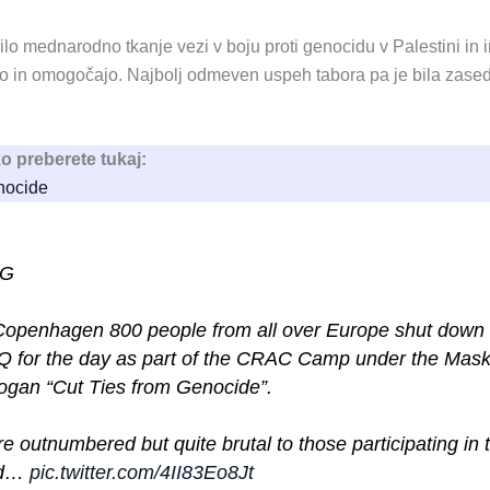
lo mednarodno tkanje vezi v boju proti genocidu v Palestini in i
ajo in omogočajo. Najbolj odmeven uspeh tabora pa je bila zas
o preberete tukaj:
enocide
NG
Copenhagen 800 people from all over Europe shut down
 for the day as part of the CRAC Camp under the Mask
ogan “Cut Ties from Genocide”.
e outnumbered but quite brutal to those participating in 
wd…
pic.twitter.com/4II83Eo8Jt