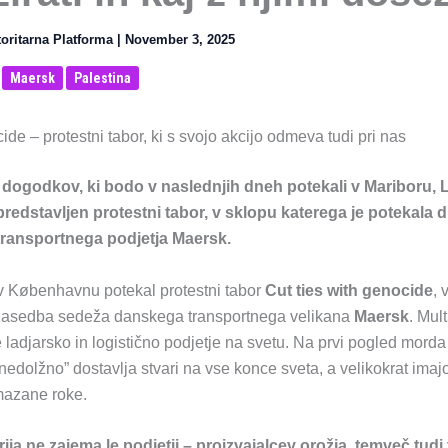
toritarna Platforma
|
November 3, 2025
Maersk
Palestina
ide – protestni tabor, ki s svojo akcijo odmeva tudi pri nas
o dogodkov, ki bodo v naslednjih dneh potekali v Mariboru, L
edstavljen protestni tabor, v sklopu katerega je potekala d
ransportnega podjetja Maersk.
 v Københavnu potekal protestni tabor
Cut ties with genocide
, 
i zasedba sedeža danskega transportnega velikana
Maersk
. Mul
 ladjarsko in logistično podjetje na svetu. Na prvi pogled morda
nedolžno” dostavlja stvari na vse konce sveta, a velikokrat imajo
mazane roke.
ija ne zajema le podjetij – proizvajalcev orožja, temveč tudi